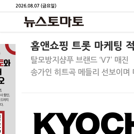
2026.08.07 (금요일)
홈앤쇼핑 트롯 마케팅 적
탈모방지샴푸 브랜드 ‘V7’ 매진
송가인 히트곡 메들리 선보이며 