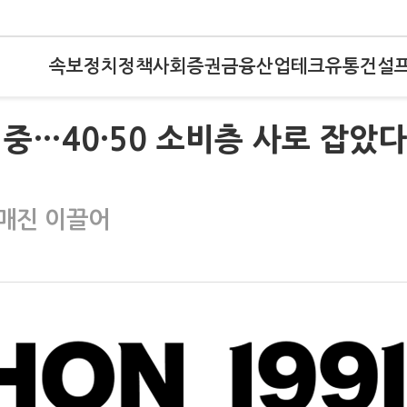
속보
정치
정책
사회
증권
금융
산업
테크
유통
건설
중…40·50 소비층 사로 잡았다
매진 이끌어