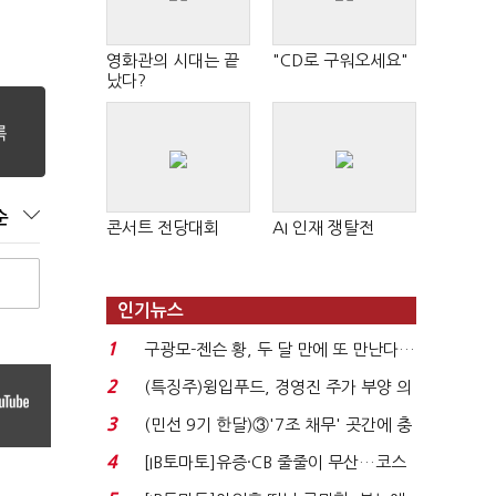
영화관의 시대는 끝
"CD로 구워오세요"
났다?
순
콘서트 전당대회
AI 인재 쟁탈전
인기뉴스
1
구광모-젠슨 황, 두 달 만에 또 만난다…
로봇·AI 등 논...
2
(특징주)윙입푸드, 경영진 주가 부양 의
지에 상한가...
3
(민선 9기 한달)③'7조 채무' 곳간에 충
격…추미애, 20년...
4
[IB토마토]유증·CB 줄줄이 무산…코스
닥 벌점 급증에 ...