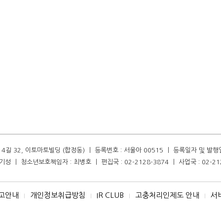
길 32, 이토마토빌딩 (합정동) ㅣ 등록번호 : 서울아 00515 ㅣ 등록일자 및 발행일자 :
성 ㅣ 청소년보호책임자 : 최병호 ㅣ 편집국 : 02-2128-3874 ㅣ 사업국 : 02-21
고안내
개인정보취급방침
IR CLUB
고충처리인제도 안내
서
I
I
I
I