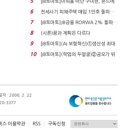
5
[IB토마토]아워홈 떠난 구미현, 본느에
340억 베팅…가...
6
전세사기 피해주택 매입 1만호 돌파…
누적 피해자 4만2...
7
[IB토마토]JB금융 RORWA 2% 돌파…
실적 견인은 은행 ...
8
(시론)꿈과 계획은 다르다
9
[IB토마토](AI 보험혁신)①생산성 최대
80% 개선…현실...
10
[IB토마토](락업의 두얼굴)②공모가 뛰
자 첫날 매도…FI ...
 2008. 2. 22
28-3377
비스 이용약관
RSS
구독신청
I
I