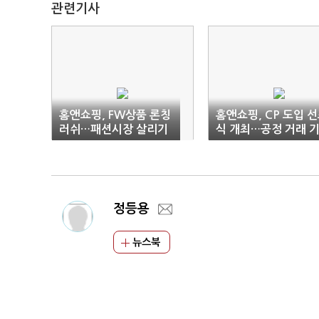
관련기사
홈앤쇼핑, FW상품 론칭
홈앤쇼핑, CP 도입 
러쉬…패션시장 살리기
식 개최…공정 거래 
나서
능 강화
정등용
뉴스북