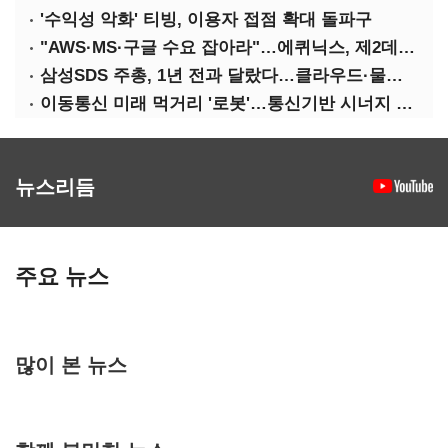
'수익성 악화' 티빙, 이용자 접점 확대 돌파구
"AWS·MS·구글 수요 잡아라"…에퀴닉스, 제2데이터센터 건립 속도
삼성SDS 주총, 1년 전과 달랐다…클라우드·물류에 '올인'
이동통신 미래 먹거리 '로봇'…통신기반 시너지 기대
뉴스리듬
주요 뉴스
많이 본 뉴스