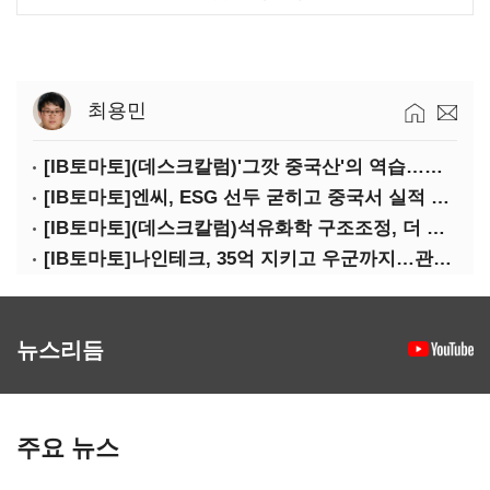
최용민
[IB토마토](데스크칼럼)'그깟 중국산'의 역습…전기차 시장도 내줄 셈인가
[IB토마토]엔씨, ESG 선두 굳히고 중국서 실적 반등 시동
[IB토마토](데스크칼럼)석유화학 구조조정, 더 미루면 공멸이다
[IB토마토]나인테크, 35억 지키고 우군까지…관계사 활용 '1석2조'
뉴스리듬
주요 뉴스