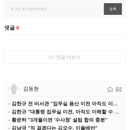
댓글
0
0/0
댓글 더보기
김동현
김한규 전 비서관 "집무실 용산 이전 아직도 이해 못 해…독단 우려"
김한규 "대통령 집무실 이전, 아직도 이해할 수 없는 결정"
황운하 "3개월이면 '수사청' 설립 합의 충분"
김남국 "직 걸겠다는 김오수, 이율배반"