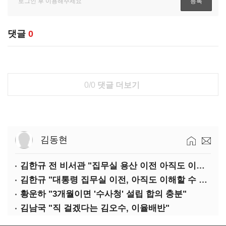
댓글
0
0/0
댓글 더보기
김동현
김한규 전 비서관 "집무실 용산 이전 아직도 이해 못 해…독단 우려"
김한규 "대통령 집무실 이전, 아직도 이해할 수 없는 결정"
황운하 "3개월이면 '수사청' 설립 합의 충분"
김남국 "직 걸겠다는 김오수, 이율배반"