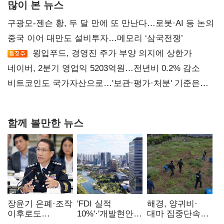
많이 본 뉴스
구광모-젠슨 황, 두 달 만에 또 만난다…로봇·AI 등 논의
중국 이어 대만도 설비투자…메모리 ‘삼국전쟁’
윙입푸드, 경영진 주가 부양 의지에 상한가
네이버, 2분기 영업익 5203억원…전년비 0.2% 감소
비트코인도 국가자산으로…'보관·평가·처분' 기준은
숙제
함께 볼만한 뉴스
장윤기 은폐·조작
'FDI 실적
해경, 양귀비·
이후로도
10%'·'개발현안
대마 집중단속…
정보유출·
산적'…
4개월 동안