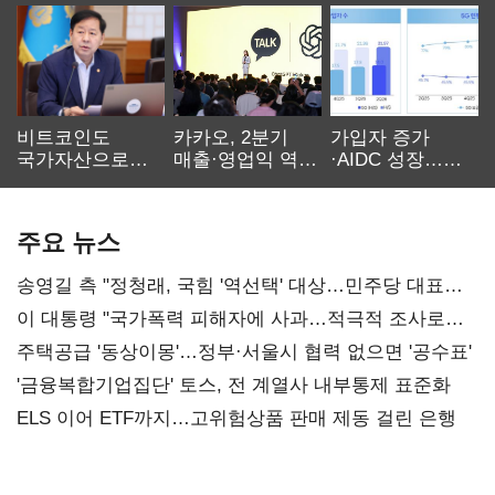
비트코인도
카카오, 2분기
가입자 증가
국가자산으로…'
매출·영업익 역대
·AIDC 성장…
보관·평가·처분'
최대…에이전트
SKT 2분기 성장
기준은 숙제
AI 수익화 관건
본궤도
주요 뉴스
송영길 측 "정청래, 국힘 '역선택' 대상…민주당 대표로
총선 지휘 못해"
이 대통령 "국가폭력 피해자에 사과…적극적 조사로
진실 밝혀야"
주택공급 '동상이몽'…정부·서울시 협력 없으면 '공수표'
'금융복합기업집단' 토스, 전 계열사 내부통제 표준화
ELS 이어 ETF까지…고위험상품 판매 제동 걸린 은행