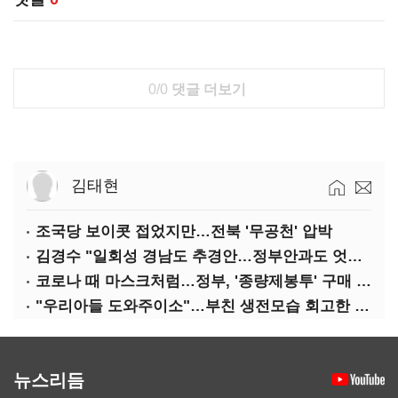
0/0
댓글 더보기
김태현
조국당 보이콧 접었지만…전북 '무공천' 압박
김경수 "일회성 경남도 추경안…정부안과도 엇박자"
코로나 때 마스크처럼…정부, '종량제봉투' 구매 제한
"우리아들 도와주이소"…부친 생전모습 회고한 김부겸
뉴스리듬