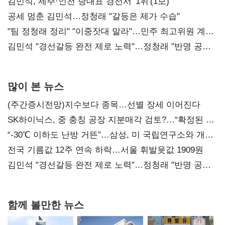
0.86%p(2보)
김민석, 제주·인천 당대표 경선서 '1위'(1보)
공세 멈춘 김민석…정청래 "갈등은 제가 수습"
"팀 정청래 정리" "이중잣대 말라"…민주 최고위원 계파
다툼 격화
김민석 "경선갈등 완전 제로 노력"…정청래 "반명 공세
사과부터"
많이 본 뉴스
(주간증시전망)지수보다 종목…선별 장세 이어진다
SK하이닉스, 중 충칭 공장 지분매각 검토?…“확정된 바
없어”
“-30℃ 이하도 난방 거뜬”…삼성, 미 국립연구소와 개발
협력
전국 기름값 12주 연속 하락…서울 휘발윳값 1909원
김민석 "경선갈등 완전 제로 노력"…정청래 "반명 공세
사과부터"
함께 볼만한 뉴스