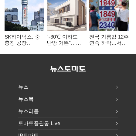
SK하이닉스, 중
“-30℃ 이하도
전국 기름값 12주
충칭 공장
난방 거뜬”…
연속 하락…서울
지분매각
삼성, 미
휘발윳값 1909원
검토?…“확정된
국립연구소와
바 없어”
개발 협력
뉴스
뉴스북
뉴스리듬
토마토증권통 Live
IB토마토