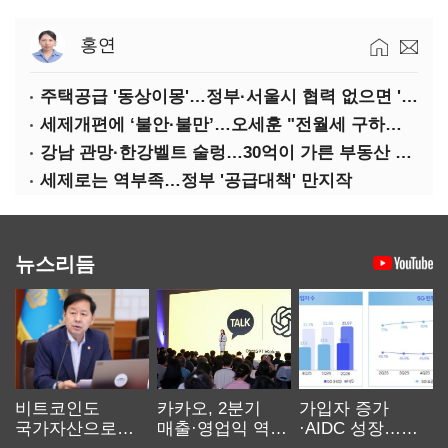
홍연
주택공급 '동상이몽'…정부·서울시 협력 없으면 '공수표'
세제개편에 ‘불안·불만’…오세훈 "전월세 구하기 더 힘들어질 것"
강남 관망·한강벨트 술렁…30억이 가른 부동산 민심
세제로는 역부족…정부 '공급대책' 만지작
뉴스리듬
비트코인도
카카오, 2분기
가입자 증가
국가자산으로…'
매출·영업익 역대
·AIDC 성장…