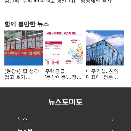
탈환'(종합)
김민석, 누적 45.42%로 경선 1위…정청래와 격차
0.86%p(2보)
함께 볼만한 뉴스
(현장+)"팔 생각
주택공급
대우건설, 신임
접고 호가
'동상이몽'…정부
대표에 '정통
높여요"…'덜
·서울시 협력
대우맨' 이강석
똘똘한 한 채'
없으면 '공수표'
부사장 내정
20억 키맞추기
뉴스