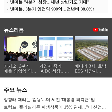
넷마블 "4분기 성장…내년 상반기도 기대"
넷마블, 3분기 영업익 909억…전년비 38.8%↑
뉴스리듬
카카오, 2분기
가입자 증가
배터리 3사, 호남
매출·영업익 역대
·AIDC 성장…
ESS 시장서
최대…에이전트
SKT 2분기 성장
‘격돌’
AI 수익화 관건
본궤도
주요 뉴스
정청래 때리는 '김용'…더 세진 '대통령 최측근' 입
트럼프, 폴리실리콘 파생상품에 15% 관세…"미 산업