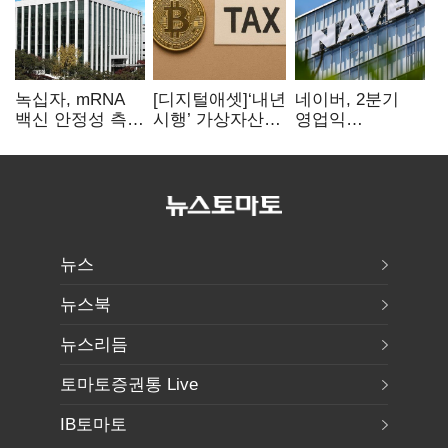
녹십자, mRNA
[디지털애셋]‘내년
네이버, 2분기
백신 안정성 측정
시행’ 가상자산
영업익
기술 확보
과세, 연말 국회
5203억원…
문턱 넘을까
전년비 0.2%
감소
뉴스
뉴스북
뉴스리듬
토마토증권통 Live
IB토마토