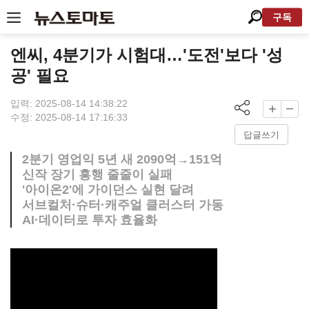
구독
엔씨, 4분기가 시험대…'도전'보다 '성
공' 필요
입력: 2025-08-14 14:38:22
수정: 2025-08-14 17:16:33
답글쓰기
2분기 영업익 5년 새 2090억→151억
신작 장기 흥행 줄줄이 실패
'아이온2'에 가이던스 실현 달려
서브컬처·슈터·캐주얼 클러스터 가동
AI·데이터로 투자 효율화