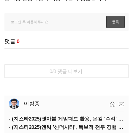
댓글
0
0/0
댓글 더보기
이범종
(지스타2025)넷마블 게임패드 활용, 몬길 '수석' 7대죄 '차석'
(지스타2025)엔씨 '신더시티', 독보적 전투 경험 필요