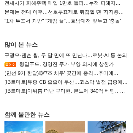
재건"
전세사기 피해주택 매입 1만호 돌파…누적 피해자
4만278명
문제는 전대 이후…선호투표제로 뒤집힐 땐 '지지층
불복'
"1차 투표서 과반" "게임 끝"…호남대전 앞두고 '충돌'
많이 본 뉴스
구광모-젠슨 황, 두 달 만에 또 만난다…로봇·AI 등 논의
윙입푸드, 경영진 주가 부양 의지에 상한가
(민선 9기 한달)③'7조 채무' 곳간에 충격…추미애,
20년만에 '비상재정' 선언 승부수
[IB토마토]유증·CB 줄줄이 무산…코스닥 벌점 급증에
상폐 압박
[IB토마토]아워홈 떠난 구미현, 본느에 340억 베팅…
가족 지배체제 구축
함께 볼만한 뉴스