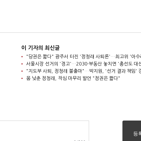
이 기자의 최신글
"당권은 짧다" 광주서 터진 '정청래 사퇴론'…최고위 '아수
"지도부 사퇴, 정청래 불출마"…박지원, '선거 결과 책임' 
몸 낮춘 정청래, 작심 마무리 발언 "정권은 짧다"