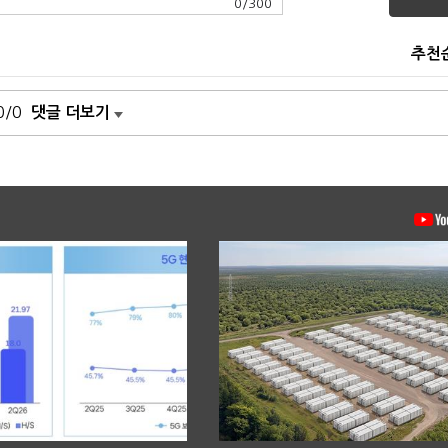
0
/
300
추천
0/0
댓글 더보기