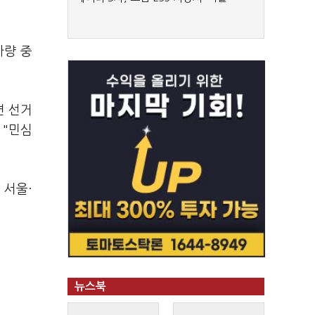
가량 중
면 선거
 "민심
 서울·
뉴스북