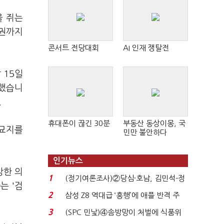
을 쥐는
천권까지
콘서트 전당대회
AI 인재 쟁탈전
 15일
배했습니
.
휴대폰이 끊긴 30분
부동산 동상이몽, 국
 묘지를
민만 불안하다
인기뉴스
강한 의
1
(정기여론조사)②당심·호남, 김민석-정
는 '검
청래 '초접전'...
2
삼성 Z8 역대급 ‘흥행’에 애플 반격 주
목…9월 ‘폴...
3
(SPC 민낯)④솜방망이 처벌에 식품위