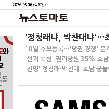
2026.08.06 (목요일)
'정청래냐, 박찬대냐'…
10일 후보등록…'당권 경쟁' 본
'선거 핵심' 권리당원 35% 호
'친명' 정청래·박찬대, 호남 공