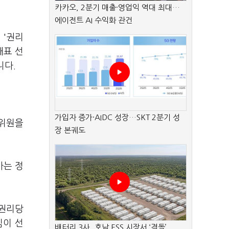
카카오, 2분기 매출·영업익 역대 최대…
에이전트 AI 수익화 관건
 '권리
대표 선
니다.
가입자 증가·AIDC 성장…SKT 2분기 성
고위원을
장 본궤도
사는 정
 권리당
심이 선
배터리 3사, 호남 ESS 시장서 ‘격돌’