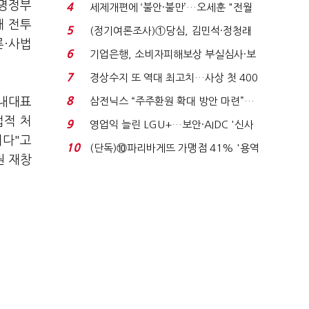
생법 위반 반복...
재명정부
4
세제개편에 ‘불안·불만’…오세훈 "전월
해 전투
세 구하기 더 ...
5
(정기여론조사)①당심, 김민석·정청래
론·사법
'초접전'…대통령 ...
6
기업은행, 소비자피해보상 부실심사·보
이스피싱 공시 ...
7
경상수지 또 역대 최고치…사상 첫 400
억달러에 '3% 성...
8
원내대표
삼전닉스 “주주환원 확대 방안 마련”…
로이터에 성명...
법적 처
9
영업익 늘린 LGU+…보안·AIDC '신사
이다"고
업 드라이브'...
10
(단독)⑩파리바게뜨 가맹점 41% '용역
권 재창
제빵기사 없어'…고...