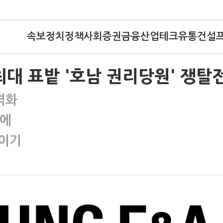
속보
정치
정책
사회
증권
금융
산업
테크
유통
건설
최대 표밭 '호남 권리당원' 쟁탈
격화
남에
들이기