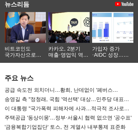
뉴스리듬
비트코인도
카카오, 2분기
가입자 증가
국가자산으로…'
매출·영업익 역대
·AIDC 성장…
보관·평가·처분'
최대…에이전트
SKT 2분기 성장
기준은 숙제
AI 수익화 관건
본궤도
주요 뉴스
공급 속도전 외치더니…황희, 난데없이 '폐버스
리모델링' 제안
송영길 측 "정청래, 국힘 '역선택' 대상…민주당 대표로
총선 지휘 못해"
이 대통령 "국가폭력 피해자에 사과…적극적 조사로
진실 밝혀야"
주택공급 '동상이몽'…정부·서울시 협력 없으면 '공수표'
'금융복합기업집단' 토스, 전 계열사 내부통제 표준화