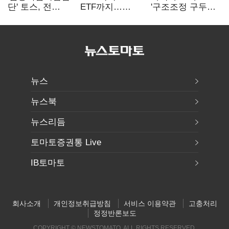
단' 토스, 전
ETF까지…
'구조조정 구두
계열사 내부통제
고위험상품 판매
합의안' 도출
표준화
제동 걸린 은행
뉴스
뉴스북
뉴스리듬
토마토증권통 Live
IB토마토
회사소개
개인정보취급방침
서비스 이용약관
고충처리
정정반론보도
COPYRIGHT © NEWSTOMATO. ALL RIGHTS RESERVED.