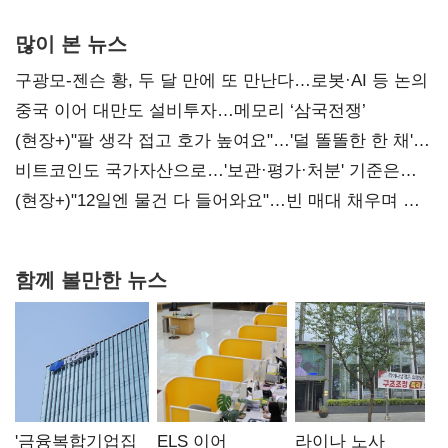
많이 본 뉴스
구광모-젠슨 황, 두 달 만에 또 만난다…로봇·AI 등 논의
중국 이어 대만도 설비투자…메모리 ‘삼국전쟁’
(현장+)"팔 생각 접고 호가 높여요"…'덜 똘똘한 한 채'
20억 키맞추기
비트코인도 국가자산으로…'보관·평가·처분' 기준은
숙제
(현장+)"12일엔 물건 다 들어와요"…빈 매대 채우며 문
연 홈플러스
함께 볼만한 뉴스
'금융복합기업집
ELS 이어
라이나 노사