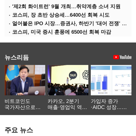
'제2회 화이트런' 9월 개최…취약계층 소녀 지원
코스피, 장 초반 상승세…6400선 회복 시도
얼어붙은 IPO 시장…증권사, 하반기 '대어 전쟁' 기대
코스피, 미국 증시 훈풍에 6500선 회복 마감
뉴스리듬
비트코인도
카카오, 2분기
가입자 증가
국가자산으로…'
매출·영업익 역대
·AIDC 성장…
보관·평가·처분'
최대…에이전트
SKT 2분기 성장
기준은 숙제
AI 수익화 관건
본궤도
주요 뉴스