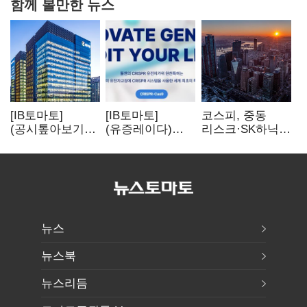
함께 볼만한 뉴스
[IB토마토]
[IB토마토]
코스피, 중동
(공시톺아보기)
(유증레이다)
리스크·SK하닉
수주 공시, 왜
툴젠, 조달액
5% 급락에
바로 매출로
3분의 1 토막…
뒷걸음
잡히지 않을까
특허소송
비용부터 챙긴다
뉴스
뉴스북
뉴스리듬