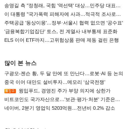
송영길 측 "정청래, 국힘 '역선택' 대상…민주당 대표로
총선 지휘 못해"
이 대통령 "국가폭력 피해자에 사과…적극적 조사로
진실 밝혀야"
주택공급 '동상이몽'…정부·서울시 협력 없으면 '공수표'
'금융복합기업집단' 토스, 전 계열사 내부통제 표준화
ELS 이어 ETF까지…고위험상품 판매 제동 걸린 은행
많이 본 뉴스
구광모-젠슨 황, 두 달 만에 또 만난다…로봇·AI 등 논의
중국 이어 대만도 설비투자…메모리 ‘삼국전쟁’
윙입푸드, 경영진 주가 부양 의지에 상한가
비트코인도 국가자산으로…'보관·평가·처분' 기준은
숙제
네이버, 2분기 영업익 5203억원…전년비 0.2% 감소