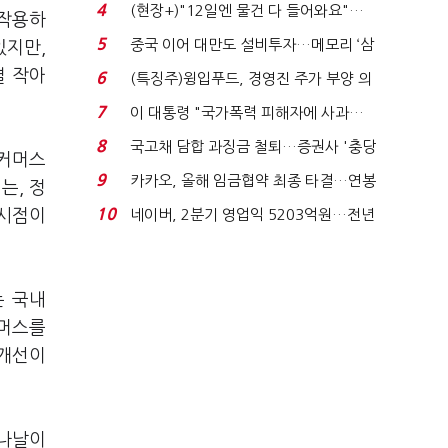
요"…'덜 똘똘한 한 채' 20...
4
(현장+)"12일엔 물건 다 들어와요"…
 작용하
빈 매대 채우며 문 연 ...
5
중국 이어 대만도 설비투자…메모리 ‘삼
있지만,
국전쟁’
결 작아
6
(특징주)윙입푸드, 경영진 주가 부양 의
지에 상한가...
7
이 대통령 "국가폭력 피해자에 사과…
적극적 조사로 진...
8
국고채 담합 과징금 철퇴…증권사 '충당
이커머스
금 폭탄' 우려...
9
카카오, 올해 임금협약 최종 타결…연봉
는, 정
6.3% 인상·격려...
10
 시점이
네이버, 2분기 영업익 5203억원…전년
비 0.2% 감소...
는 국내
커머스를
 개선이
 나날이