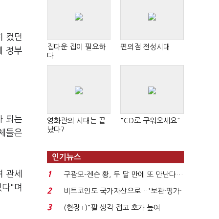
히 컸던
집다운 집이 필요하
편의점 전성시대
에 정부
다
가 되는
영화관의 시대는 끝
"CD로 구워오세요"
났다?
업체들은
인기뉴스
며 관세
1
구광모-젠슨 황, 두 달 만에 또 만난다…
로봇·AI 등 논...
있다"며
2
비트코인도 국가자산으로…'보관·평가·
처분' 기준은 ...
3
(현장+)"팔 생각 접고 호가 높여