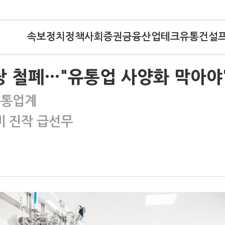
속보
정치
정책
사회
증권
금융
산업
테크
유통
건설
장 철폐…"유통업 사양화 막아야
유통업계
비 진작 급선무