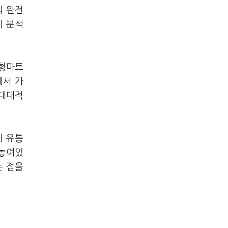
의 완전
히 분석
대형마트
에서 가
 대대적
히 유통
 놓여있
는 점을