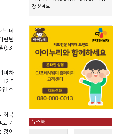
장 본궤도
다는 데
 마련된
(93.
 의미하
12.5
동안 소
씩 회복
뉴스북
복도 기
는 것이