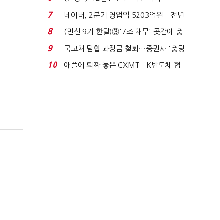
빈 매대 채우며 문 연 ...
7
네이버, 2분기 영업익 5203억원…전년
비 0.2% 감소...
8
(민선 9기 한달)③'7조 채무' 곳간에 충
격…추미애, 20년...
9
국고채 담합 과징금 철퇴…증권사 '충당
금 폭탄' 우려...
10
애플에 퇴짜 놓은 CXMT…K반도체 협
상력 ‘호재’...