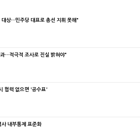
택' 대상…민주당 대표로 총선 지휘 못해"
사과…적극적 조사로 진실 밝혀야"
 협력 없으면 '공수표'
계열사 내부통제 표준화