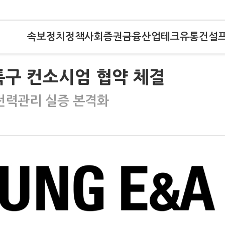
속보
정치
정책
사회
증권
금융
산업
테크
유통
건설
특구 컨소시엄 협약 체결
전력관리 실증 본격화