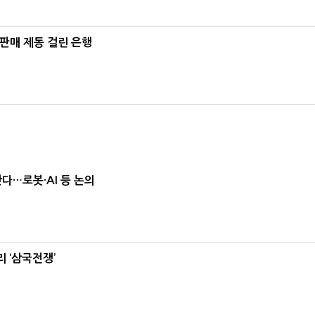
 판매 제동 걸린 은행
난다…로봇·AI 등 논의
 ‘삼국전쟁’