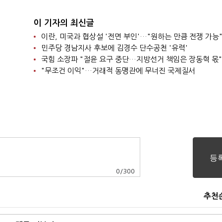
이 기자의 최신글
이란, 미국과 협상설 '전면 부인'…"원하는 만큼 전쟁 가능
민주당 경남지사 후보에 김경수 단수공천 '유력'
국힘 소장파 "절윤 요구 중단…지방선거 책임은 장동혁 몫"
"무조건 이익"…거래적 동맹관에 무너진 국제질서
0
/
300
추천