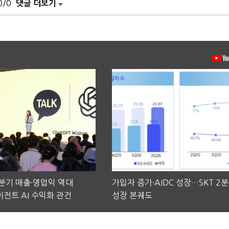
0/0
댓글 더보기
2분기 매출·영업익 역대
가입자 증가·AIDC 성장…SKT 2
전트 AI 수익화 관건
성장 본궤도