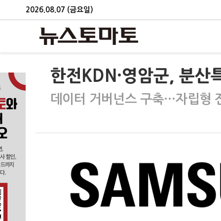
2026.08.07 (금요일)
한전KDN·영암군, 분산
데이터 거버넌스 구축…자립형 