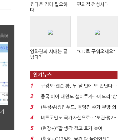
집다운 집이 필요하
편의점 전성시대
다
영화관의 시대는 끝
"CD로 구워오세요"
났다?
인기뉴스
1
구광모-젠슨 황, 두 달 만에 또 만난다…
로봇·AI 등 논...
2
중국 이어 대만도 설비투자…메모리 ‘삼
국전쟁’
3
(특징주)윙입푸드, 경영진 주가 부양 의
분기
지에 상한가...
4
비트코인도 국가자산으로…'보관·평가·
처분' 기준은 ...
5
(현장+)"팔 생각 접고 호가 높여
요"…'덜 똘똘한 한 채' 20...
6
(현장+)"12일엔 물건 다 들어와요"…