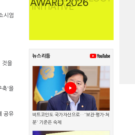
컨소시엄
뉴스리듬
는 것을
구축'을
에 공유
비트코인도 국가자산으로…'보관·평가·처
분' 기준은 숙제