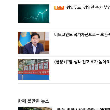
윙입푸드, 경영진 주가 부
비트코인도 국가자산으로…'보관·평
(현장+)"팔 생각 접고 호가 높여요
함께 볼만한 뉴스