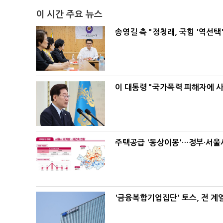
이 시간 주요 뉴스
송영길 측 "정청래, 국힘 '역선
이 대통령 "국가폭력 피해자에 
주택공급 '동상이몽'…정부·서울시
'금융복합기업집단' 토스, 전 