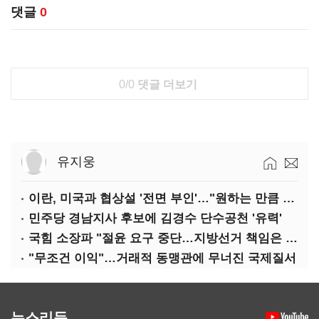
댓글
0
0/0
댓글 더보기
유지웅
이란, 미국과 협상설 '전면 부인'…"원하는 만큼 전쟁 가능"
민주당 경남지사 후보에 김경수 단수공천 '유력'
국힘 소장파 "절윤 요구 중단…지방선거 책임은 장동혁 몫"
"무조건 이익"…거래적 동맹관에 무너진 국제질서
뉴스리듬