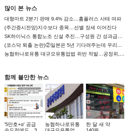
많이 본 뉴스
대형마트 2분기 판매 9.4% 감소…홈플러스 사태 여파
(주간증시전망)지수보다 종목…선별 장세 이어진다
SK하이닉스 통합노조 신설 추진…구성원 간 성과급
불만 확산
(코스닥 퇴출 논란)②일본은 5년 기다려주는데 우리는
당장 퇴출?…시간만으론 부족한 코스닥 구하기
농협하나로유통 대규모유통업법 위반 적발…공정위,
과징금 4억6200만원 부과
함께 볼만한 뉴스
'5만호+α' 공급
농협하나로유통
한 달 새 약
속도전에도…3대
대규모유통업법
140원