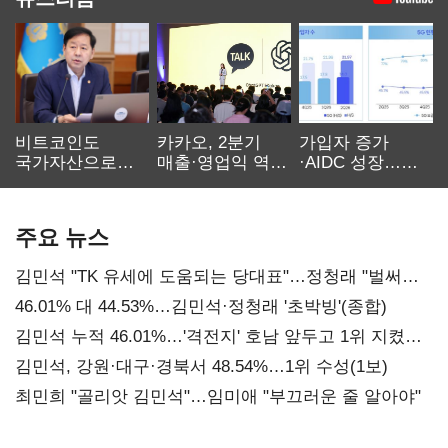
비트코인도
카카오, 2분기
가입자 증가
국가자산으로…'
매출·영업익 역대
·AIDC 성장…
보관·평가·처분'
최대…에이전트
SKT 2분기 성장
기준은 숙제
AI 수익화 관건
본궤도
주요 뉴스
김민석 "TK 유세에 도움되는 당대표"…정청래 "벌써
대표된 양 당직 배분"
46.01% 대 44.53%…김민석·정청래 '초박빙'(종합)
김민석 누적 46.01%…'격전지' 호남 앞두고 1위 지켰다
(2보)
김민석, 강원·대구·경북서 48.54%…1위 수성(1보)
최민희 "골리앗 김민석"…임미애 "부끄러운 줄 알아야"