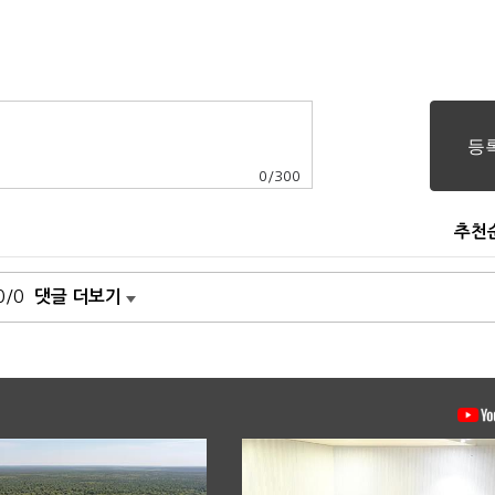
0
/
300
추천
0/0
댓글 더보기