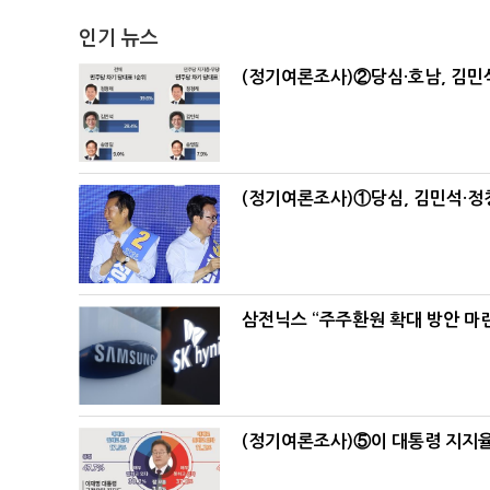
인기 뉴스
(정기여론조사)②당심·호남, 김민석
(정기여론조사)①당심, 김민석·정청
삼전닉스 “주주환원 확대 방안 마
(정기여론조사)⑤이 대통령 지지율