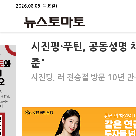
2026.08.06 (목요일)
시진핑·푸틴, 공동성명 
준"
시진핑, 러 전승절 방문 10년 