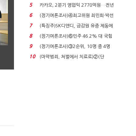
7%…일주일 만에 ...
5
카카오, 2분기 영업익 2770억원…전년
비 36% 증가...
6
(정기여론조사)④최고위원 최민희·박선
원 '양강'…서미...
7
(특징주)SK디앤디, 금감원 유증 제동에
장 초반 상한가...
8
(정기여론조사)⑥민주 46.2% 대 국힘
31.0%…오차범위 밖 ...
9
(정기여론조사)③2순위, 10명 중 4명
'송영길'…정청래 '한 ...
10
(마약범죄, 처벌에서 치료로)②(단
독)"마약은 전염병…여성...