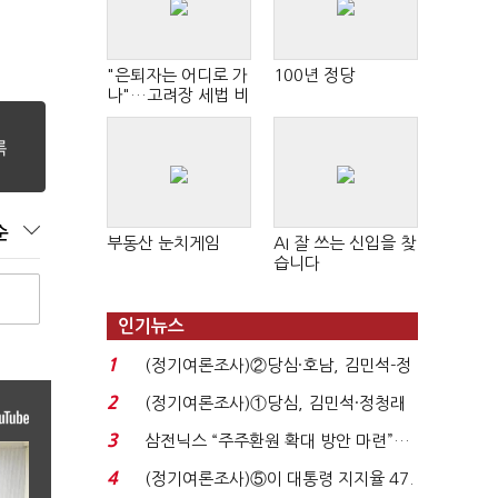
"은퇴자는 어디로 가
100년 정당
나"…고려장 세법 비
판 확산
순
부동산 눈치게임
AI 잘 쓰는 신입을 찾
습니다
인기뉴스
1
(정기여론조사)②당심·호남, 김민석-정
청래 '초접전'...
2
(정기여론조사)①당심, 김민석·정청래
'초접전'…대통령 ...
3
삼전닉스 “주주환원 확대 방안 마련”…
로이터에 성명...
4
(정기여론조사)⑤이 대통령 지지율 47.