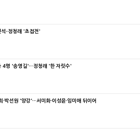
석-정청래 '초접전'
 4명 '송영길'…정청래 '한 자릿수'
·박선원 '양강'…서미화·이성윤·임미애 뒤이어