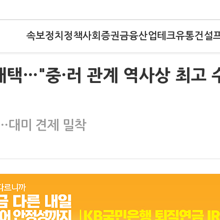
속보
정치
정책
사회
증권
금융
산업
테크
유통
건설
채택…"중·러 관계 역사상 최고 
만…대미 견제 밀착