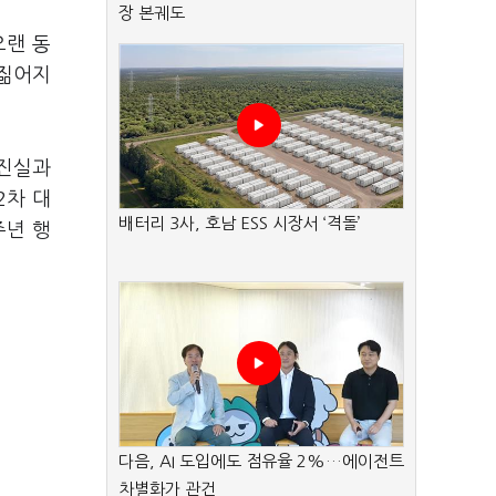
장 본궤도
오랜 동
 짊어지
 진실과
2차 대
배터리 3사, 호남 ESS 시장서 ‘격돌’
주년 행
다음, AI 도입에도 점유율 2%…에이전트
차별화가 관건