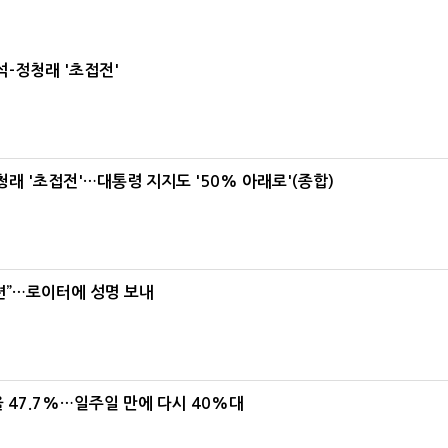
-정청래 '초접전'
래 '초접전'…대통령 지지도 '50% 아래로'(종합)
련”…로이터에 성명 보내
 47.7%…일주일 만에 다시 40%대