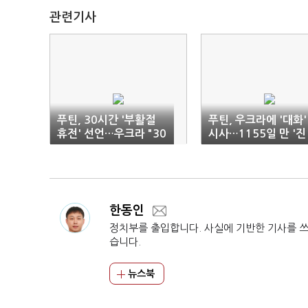
관련기사
푸틴, 30시간 '부활절
푸틴, 우크라에 '대화'
휴전' 선언…우크라 "30
시사…1155일 만 '진
일" 역제안
전'
한동인
정치부를 출입합니다. 사실에 기반한 기사를 
습니다.
뉴스북