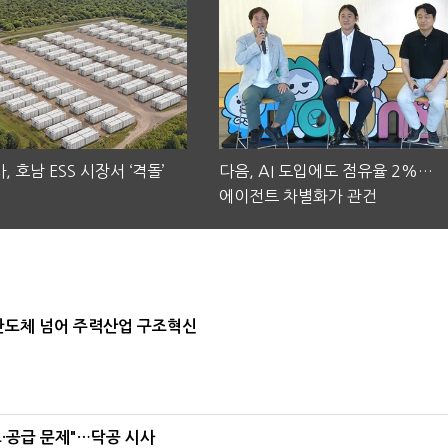
, 호남 ESS 시장서 ‘격돌’
다음, AI 도입에도 점유율 2%…
에이전트 차별화가 관건
…반도체 넘어 주력산업 구조혁신
·공급 문제"…닥공 시사