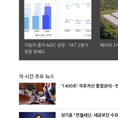
가입자 증가·AIDC 성장…SKT 2분기
배터리 3사
성장 본궤도
이 시간 주요 뉴스
'1400조' 국유자산 통합관리
성기홍 "전월세난, 세금보단 수요