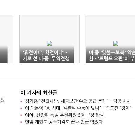
'휴전이냐, 확전이냐'…
미·중 '맞불→보복' 악
기로 선 미·중 '무역전쟁
환…'트럼프 오판'이 부
2R'
른 화
이 기자의 최신글
쓰겠
성기홍 "전월세난, 세금보단 수요·공급 문제"…닥공 시사
이 대통령 "AI 시대, 객관식 수능이 맞나"…속도전 '경계'
여야, 선관위 특검 추천위원 6명 구성 완료
연임 개헌도 공소기각도 끝내 언급 없었다