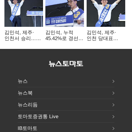
김민석, 제주·
김민석, 누적
김민석, 제주·
인천서 승리…
45.42%로 경선
인천 당대표
누적 득표율 '1위
1위…정청래와
경선서 '1위'(1보)
탈환'(종합)
격차
0.86%p(2보)
뉴스
뉴스북
뉴스리듬
토마토증권통 Live
IB토마토