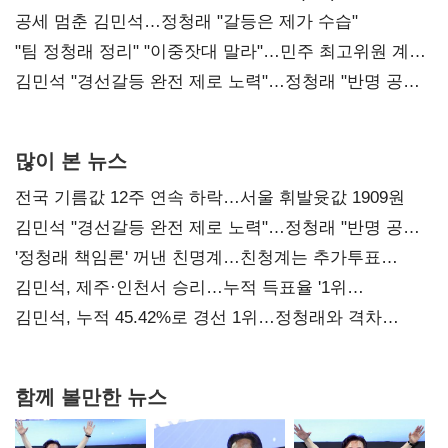
공세 멈춘 김민석…정청래 "갈등은 제가 수습"
"팀 정청래 정리" "이중잣대 말라"…민주 최고위원 계파
다툼 격화
김민석 "경선갈등 완전 제로 노력"…정청래 "반명 공세
사과부터"
많이 본 뉴스
전국 기름값 12주 연속 하락…서울 휘발윳값 1909원
김민석 "경선갈등 완전 제로 노력"…정청래 "반명 공세
사과부터"
'정청래 책임론' 꺼낸 친명계…친청계는 추가투표
때리기
김민석, 제주·인천서 승리…누적 득표율 '1위
탈환'(종합)
김민석, 누적 45.42%로 경선 1위…정청래와 격차
0.86%p(2보)
함께 볼만한 뉴스