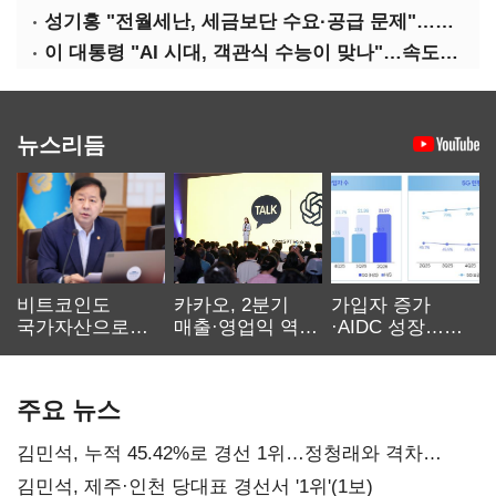
성기홍 "전월세난, 세금보단 수요·공급 문제"…닥공 시사
이 대통령 "AI 시대, 객관식 수능이 맞나"…속도전 '경계'
뉴스리듬
비트코인도
카카오, 2분기
가입자 증가
국가자산으로…'
매출·영업익 역대
·AIDC 성장…
보관·평가·처분'
최대…에이전트
SKT 2분기 성장
기준은 숙제
AI 수익화 관건
본궤도
주요 뉴스
김민석, 누적 45.42%로 경선 1위…정청래와 격차
0.86%p(2보)
김민석, 제주·인천 당대표 경선서 '1위'(1보)