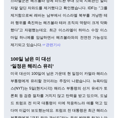
스라엘군은 헤즈볼라 정예 라드완 부대 소속 지휘관인 알리
자말 알딘 자와드를 제거했다고 확인했습니다. IDF는 “그를
제거함으로써 레바논 남부에서 이스라엘 북부를 겨냥한 테
러 행위를 촉진하는 헤즈볼라 테러 조직의 역량이 크게 약화
했다”고 자평했는데요. 최근 이스라엘이 하마스 수장 이스
마일 하니예를 암살하면서 헤즈볼라와의 전면전 가능성도
제기되고 있습니다.
☞관련기사
100일 남은 미 대선
‘일정은 해리스 유리’
미국 대선이 100일여 남은 가운데 현 일정이 카멀라 해리스
부통령에게 유리할 것이라는 주장이 나왔습니다. 뉴욕타임
스(NYT)는 5일(현지시각) 해리스 부통령의 선거 유세가 토
론회 등 검증 절차를 거치지 않고 탄력을 받고 있으며, 도널
드 트럼프 전 미국 대통령이 이에 적응하느라 애를 먹고 있
다며 이같이 보도했는데요. 트럼프 전 대통령은 최근 해리스
부통령에게 “급진 좌파 광신도”라는 등의 발언을 하거나 아