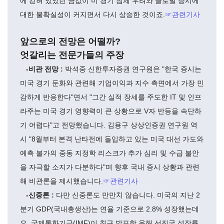
에 갇혀 있었던 금값이 미 경기 침체 우려와 글로벌 증시에
대한 불확실성이 커지면서 다시 상승한 것이죠.
☞관련기사
앞으로의 전망은 어떨까?
엇갈리는 전문가들의 주장
-비관 전망 :
박석중 신한투자증권 연구원은 "한국 증시는
미국 경기 둔화와 관련해 기업이익과 지수 측면에서 가장 민
감하게 반응한다"면서 "그간 실적 장세를 주도한 IT 및 인프
라주는 미국 경기 영향력이 큰 상황으로 V자 반등을 속단하
기 어렵다"고 전망했습니다. 김용구 상상인증권 연구원 역
시 "8월부터 본격 난타전에 돌입하고 있는 미국 대선 가도와
예측 불가의 중동 지정학 리스크가 추가 심리 및 수급 불안
을 자극할 소지가 다분하다"며 향후 국내 증시 상황과 관련
해 비관론을 제시했습니다.
☞관련기사
-신중론 :
다만 신중론도 만만치 않습니다. 미국의 지난 2
분기 GDP(국내총생산)는 연율 기준으로 2.8% 성장했는데
요. 국제통화기금(IMF)이 최근 발표한 올해 선진국 성장률