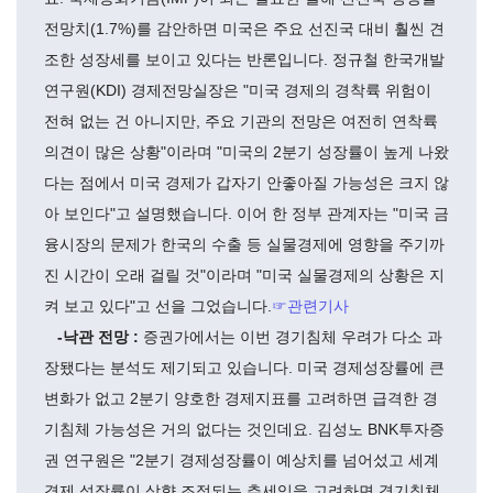
전망치(1.7%)를 감안하면 미국은 주요 선진국 대비 훨씬 견
조한 성장세를 보이고 있다는 반론입니다. 정규철 한국개발
연구원(KDI) 경제전망실장은 "미국 경제의 경착륙 위험이
전혀 없는 건 아니지만, 주요 기관의 전망은 여전히 연착륙
의견이 많은 상황"이라며 "미국의 2분기 성장률이 높게 나왔
다는 점에서 미국 경제가 갑자기 안좋아질 가능성은 크지 않
아 보인다"고 설명했습니다. 이어 한 정부 관계자는 "미국 금
융시장의 문제가 한국의 수출 등 실물경제에 영향을 주기까
진 시간이 오래 걸릴 것"이라며 "미국 실물경제의 상황은 지
켜 보고 있다"고 선을 그었습니다.
☞관련기사
-낙관 전망 :
증권가에서는 이번 경기침체 우려가 다소 과
장됐다는 분석도 제기되고 있습니다. 미국 경제성장률에 큰
변화가 없고 2분기 양호한 경제지표를 고려하면 급격한 경
기침체 가능성은 거의 없다는 것인데요. 김성노 BNK투자증
권 연구원은 "2분기 경제성장률이 예상치를 넘어섰고 세계
경제 성장률이 상향 조정되는 추세임을 고려하면 경기침체