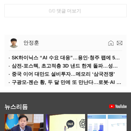
0/0
댓글 더보기
안정훈
SK하이닉스 “AI 수요 대응”…용인·청주 팹에 54조 투자
삼전-포스텍, 초고적층 3D 낸드 한계 돌파…성능·전력효율 개선
중국 이어 대만도 설비투자…메모리 ‘삼국전쟁’
구광모-젠슨 황, 두 달 만에 또 만난다…로봇·AI 등 논의
뉴스리듬