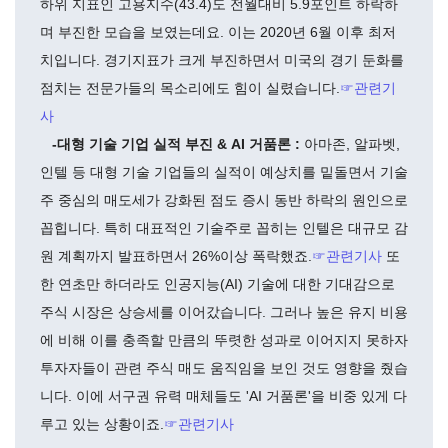
하위 지표인 고용지수(43.4)도 전월대비 5.9포인트 하락하
며 부진한 모습을 보였는데요. 이는 2020년 6월 이후 최저
치입니다. 경기지표가 크게 부진하면서 미국의 경기 둔화를
점치는 전문가들의 목소리에도 힘이 실렸습니다.
☞관련기
사
-대형 기술 기업 실적 부진 & AI 거품론 :
아마존, 알파벳,
인텔 등 대형 기술 기업들의 실적이 예상치를 밑돌면서 기술
주 중심의 매도세가 강화된 점도 증시 동반 하락의 원인으로
꼽힙니다. 특히 대표적인 기술주로 꼽히는 인텔은 대규모 감
원 계획까지 발표하면서 26%이상 폭락했죠.
☞관련기사
또
한 연초만 하더라도 인공지능(AI) 기술에 대한 기대감으로
주식 시장은 상승세를 이어갔습니다. 그러나 높은 유지 비용
에 비해 이를 충족할 만큼의 뚜렷한 성과로 이어지지 못하자
투자자들이 관련 주식 매도 움직임을 보인 것도 영향을 줬습
니다. 이에 서구권 유력 매체들도 'AI 거품론'을 비중 있게 다
루고 있는 상황이죠.
☞관련기사