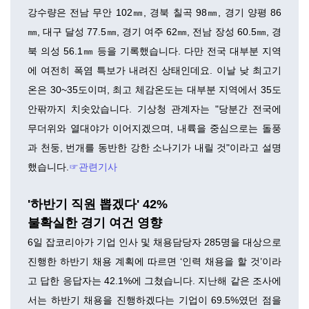
강수량은 전남 무안 102㎜, 경북 칠곡 98㎜, 경기 양평 86
㎜, 대구 달성 77.5㎜, 경기 여주 62㎜, 전남 장성 60.5㎜, 경
북 의성 56.1㎜ 등을 기록했습니다. 다만 전국 대부분 지역
에 여전히 폭염 특보가 내려진 상태인데요. 이날 낮 최고기
온은 30~35도이며, 최고 체감온도는 대부분 지역에서 35도
안팎까지 치솟았습니다. 기상청 관계자는 "당분간 전국에
무더위와 열대야가 이어지겠으며, 내륙을 중심으로는 돌풍
과 천둥, 번개를 동반한 강한 소나기가 내릴 것"이라고 설명
했습니다.
☞관련기사
'하반기 직원 뽑겠다' 42%
불확실한 경기 여건 영향
6일 잡코리아가 기업 인사 및 채용담당자 285명을 대상으로
진행한 하반기 채용 계획에 따르면 ‘인력 채용을 할 것’이라
고 답한 응답자는 42.1%에 그쳤습니다. 지난해 같은 조사에
서는 하반기 채용을 진행하겠다는 기업이 69.5%였던 점을