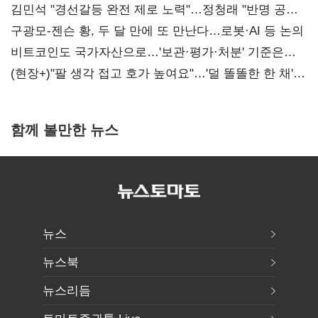
때리기
김민석 "경선갈등 완전 제로 노력"…정청래 "반명 공세
사과부터"
구광모-젠슨 황, 두 달 만에 또 만난다…로봇·AI 등 논의
비트코인도 국가자산으로…'보관·평가·처분' 기준은
숙제
(현장+)"팔 생각 접고 호가 높여요"…'덜 똘똘한 한 채'
20억 키맞추기
함께 볼만한 뉴스
뉴스
뉴스북
뉴스리듬