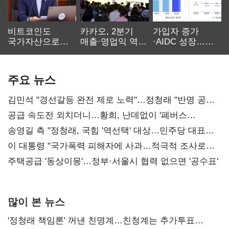
비트코인도
카카오, 2분기
가입자 증가
국가자산으로…'
매출·영업익 역대
·AIDC 성장…
보관·평가·처분'
최대…에이전트
SKT 2분기 성장
기준은 숙제
AI 수익화 관건
본궤도
주요 뉴스
김민석 "경선갈등 완전 제로 노력"…정청래 "반명 공세
사과부터"
공급 속도전 외치더니…황희, 난데없이 '폐버스
리모델링' 제안
송영길 측 "정청래, 국힘 '역선택' 대상…민주당 대표로
총선 지휘 못해"
이 대통령 "국가폭력 피해자에 사과…적극적 조사로
진실 밝혀야"
주택공급 '동상이몽'…정부·서울시 협력 없으면 '공수표'
많이 본 뉴스
'정청래 책임론' 꺼낸 친명계…친청계는 추가투표