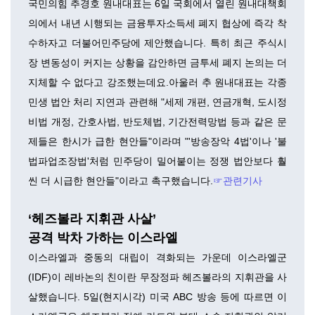
국민의힘 추경호 원내대표는 6일 국회에서 열린 원내대책회
의에서 내년 시행되는 금융투자소득세 폐지 협상에 즉각 착
수하자고 더불어민주당에 제안했습니다. 특히 최근 주식시
장 변동성이 커지는 상황을 감안하면 금투세 폐지 논의는 더
지체할 수 없다고 강조했는데요.아울러 추 원내대표는 각종
민생 법안 처리 지연과 관련해 "세제 개편, 연금개혁, 도시정
비법 개정, 간호사법, 반도체법, 기간전력망법 등과 같은 문
제들은 한시가 급한 현안들"이라며 "'방송장악 4법'이나 '불
법파업조장법'처럼 민주당이 밀어붙이는 정쟁 법안보다 훨
씬 더 시급한 현안들"이라고 촉구했습니다.
☞관련기사
‘헤즈볼라 지휘관 사살’
공격 박차 가하는 이스라엘
이스라엘과 중동의 대립이 격화되는 가운데 이스라엘군
(IDF)이 레바논의 친이란 무장정파 헤즈볼라의 지휘관을 사
살했습니다. 5일(현지시각) 미국 ABC 방송 등에 따르면 이