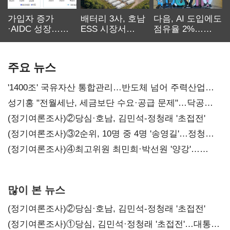
가입자 증가
배터리 3사, 호남
다음, AI 도입에도
·AIDC 성장…
ESS 시장서
점유율 2%…
SKT 2분기 성장
‘격돌’
에이전트
본궤도
차별화가 관건
주요 뉴스
'1400조' 국유자산 통합관리…반도체 넘어 주력산업
구조혁신
성기홍 "전월세난, 세금보단 수요·공급 문제"…닥공
시사
(정기여론조사)②당심·호남, 김민석-정청래 '초접전'
(정기여론조사)③2순위, 10명 중 4명 '송영길'…정청래
'한 자릿수'
(정기여론조사)④최고위원 최민희·박선원 '양강'…
서미화·이성윤·임미애 뒤이어
많이 본 뉴스
(정기여론조사)②당심·호남, 김민석-정청래 '초접전'
(정기여론조사)①당심, 김민석·정청래 '초접전'…대통령