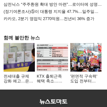
지지도 '50% 아래로'(종합)
삼전닉스 “주주환원 확대 방안 마련”…로이터에 성명
보내
(정기여론조사)⑤이 대통령 지지율 47.7%…일주일
만에 다시 40%대
카카오, 2분기 영업익 2770억원…전년비 36% 증가
함께 볼만한 뉴스
전세대출 규제
KTX 출퇴근족
'편면적 구속력'
강화 예고…은행
혜택 축소…
도입 전부터
"혼선 커질 것"
대중교통
무용론
소득공제 개편