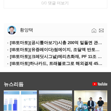
0/0
댓글 더보기
황양택
[IB토마토](공시톺아보기)시총 200억 밑돌면 관리종목…상폐 피하려면
[IB토마토](유증레이다)썸에이지, 조달액 반토막…시총 200억 못 넘으면 철회
[IB토마토](크레딧시그널)메리츠화재, PF 11조 노출…부동산 사업성 저하 우려
[IB토마토]하나카드, 트래블로그로 해외결제 45% 장악…카드이익은 제자리
뉴스리듬