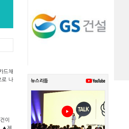
 카드채
으로 나
뉴스리듬
 건이
% ▲제