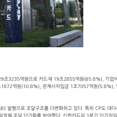
조3235억원으로 카드채 19조2855억원(65.8%), 기업
조1672억원(10.8%), 관계사차입금 1조7057억원(5.8%),
BS 발행으로 조달구조를 다변화하고 있다. 특히 CP도 대다
로 설정해 조달 단기화를 방어했다. 신한카드의 1분기 단기차