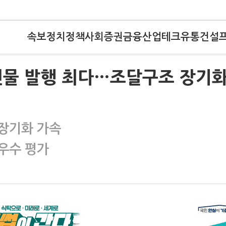
속보
정치
정책
사회
증권
금융
산업
테크
유통
건설
5년물 발행 최다…조달구조 장기
장기화 가속
우수 평가