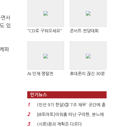
하면서
도 있
"CD로 구워오세요"
콘서트 전당대회
'케파
AI 인재 쟁탈전
휴대폰이 끊긴 30분
인기뉴스
1
(민선 9기 한달)③'7조 채무' 곳간에 충
격…추미애, 20년...
2
[IB토마토]아워홈 떠난 구미현, 본느에
340억 베팅…가...
3
(시론)꿈과 계획은 다르다