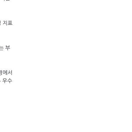
성 지표
는 부
경에서
우 우수