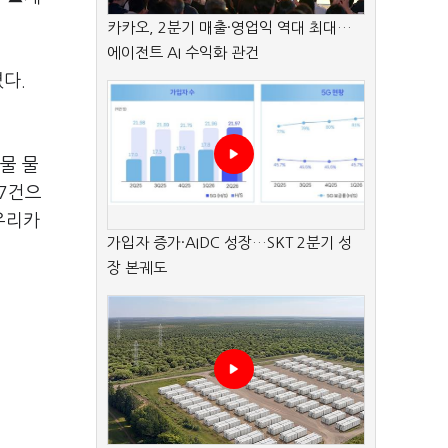
카카오, 2분기 매출·영업익 역대 최대…
에이전트 AI 수익화 관건
다.
물 물
27건으
 우리카
가입자 증가·AIDC 성장…SKT 2분기 성
장 본궤도