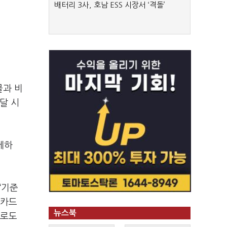
배터리 3사, 호남 ESS 시장서 ‘격돌’
물과 비
달 시
세하
“기준
 카드
뉴스북
으로도