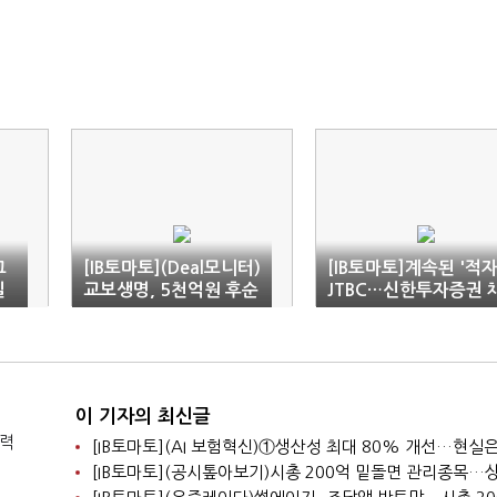
그
[IB토마토](Deal모니터)
[IB토마토]계속된 '적자
일
교보생명, 5천억원 후순
JTBC…신한투자증권 
위채 발행…자본확충 나
권발행 주관 이유는
선다
이 기자의 최신글
찰력