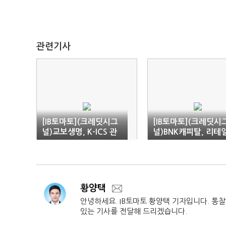
관련기사
[IB토마토](크레딧시그
[IB토마토](크레딧시
널)교보생명, K-ICS 관
널)BNK캐피탈, 리테
리 '안간힘'
비중 높아 '안정적'
황양택
안녕하세요. IB토마토 황양택 기자입니다. 통
있는 기사를 전달해 드리겠습니다.