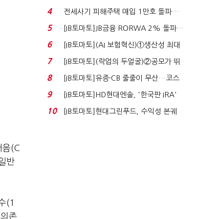
4
전세사기 피해주택 매입 1만호 돌파…
누적 피해자 4만2...
5
[IB토마토]JB금융 RORWA 2% 돌파…
실적 견인은 은행 ...
6
[IB토마토](AI 보험혁신)①생산성 최대
80% 개선…현실...
7
[IB토마토](락업의 두얼굴)②공모가 뛰
자 첫날 매도…FI ...
8
[IB토마토]유증·CB 줄줄이 무산…코스
닥 벌점 급증에 ...
9
[IB토마토]HD현대엔솔, '한국판 IRA'
수혜 부상…세액공...
10
[IB토마토]현대그린푸드, 수익성 본궤
도…실적 개선에 ...
어음(C
 일반
수(1
입의존