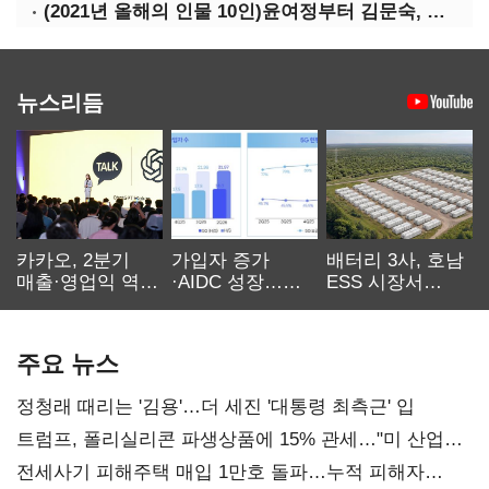
(2021년 올해의 인물 10인)윤여정부터 김문숙, 로지, 손흥민까지
뉴스리듬
카카오, 2분기
가입자 증가
배터리 3사, 호남
매출·영업익 역대
·AIDC 성장…
ESS 시장서
최대…에이전트
SKT 2분기 성장
‘격돌’
AI 수익화 관건
본궤도
주요 뉴스
정청래 때리는 '김용'…더 세진 '대통령 최측근' 입
트럼프, 폴리실리콘 파생상품에 15% 관세…"미 산업
재건"
전세사기 피해주택 매입 1만호 돌파…누적 피해자