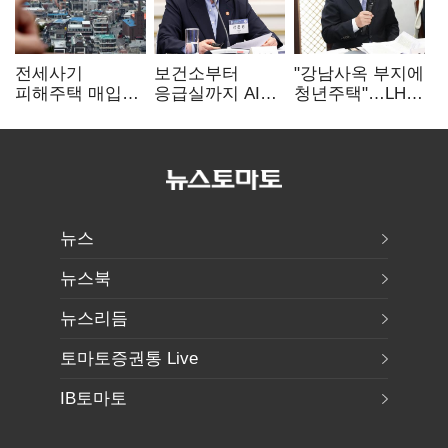
전세사기
보건소부터
"강남사옥 부지에
피해주택 매입
응급실까지 AI
청년주택"…LH도
1만호 돌파…
확산…지역의료
'공급 속도전'
누적 피해자
혁신 본격화
4만278명
뉴스
뉴스북
뉴스리듬
토마토증권통 Live
IB토마토