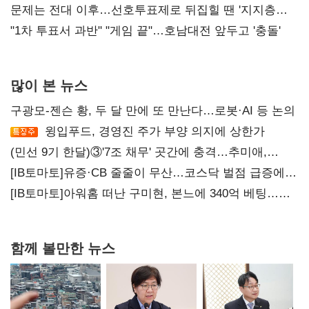
4만278명
문제는 전대 이후…선호투표제로 뒤집힐 땐 '지지층
불복'
"1차 투표서 과반" "게임 끝"…호남대전 앞두고 '충돌'
많이 본 뉴스
구광모-젠슨 황, 두 달 만에 또 만난다…로봇·AI 등 논의
윙입푸드, 경영진 주가 부양 의지에 상한가
(민선 9기 한달)③'7조 채무' 곳간에 충격…추미애,
20년만에 '비상재정' 선언 승부수
[IB토마토]유증·CB 줄줄이 무산…코스닥 벌점 급증에
상폐 압박
[IB토마토]아워홈 떠난 구미현, 본느에 340억 베팅…
가족 지배체제 구축
함께 볼만한 뉴스