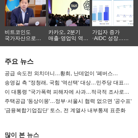
비트코인도
카카오, 2분기
가입자 증가
국가자산으로…'
매출·영업익 역대
·AIDC 성장…
보관·평가·처분'
최대…에이전트
SKT 2분기 성장
기준은 숙제
AI 수익화 관건
본궤도
주요 뉴스
공급 속도전 외치더니…황희, 난데없이 '폐버스
리모델링' 제안
송영길 측 "정청래, 국힘 '역선택' 대상…민주당 대표로
총선 지휘 못해"
이 대통령 "국가폭력 피해자에 사과…적극적 조사로
진실 밝혀야"
주택공급 '동상이몽'…정부·서울시 협력 없으면 '공수표'
'금융복합기업집단' 토스, 전 계열사 내부통제 표준화
많이 본 뉴스