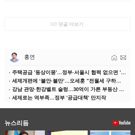
0/0
댓글 더보기
홍연
주택공급 '동상이몽'…정부·서울시 협력 없으면 '공수표'
세제개편에 ‘불안·불만’…오세훈 "전월세 구하기 더 힘들어질 것"
강남 관망·한강벨트 술렁…30억이 가른 부동산 민심
세제로는 역부족…정부 '공급대책' 만지작
뉴스리듬