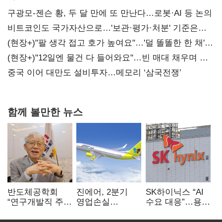
구광모-젠슨 황, 두 달 만에 또 만난다…로봇·AI 등 논의
비트코인도 국가자산으로…'보관·평가·처분' 기준은
숙제
(현장+)"팔 생각 접고 호가 높여요"…'덜 똘똘한 한 채'
20억 키맞추기
(현장+)"12일엔 물건 다 들어와요"…빈 매대 채우며 문
연 홈플러스
중국 이어 대만도 설비투자…메모리 ‘삼국전쟁’
함께 볼만한 뉴스
반도체공학회
진에어, 2분기
SK하이닉스 “AI
“연구개발직 주
영업손실
수요 대응”…용인
52시간제
731억…유가
·청주 팹에 54조
개선해야”
상승 여파
투자