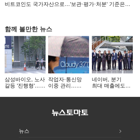
비트코인도 국가자산으로…'보관·평가·처분' 기준은
숙제
함께 볼만한 뉴스
삼성바이오, 노사
작업자·통신망
네이버, 분기
갈등 '진행형'…
이중 관리…
최대 매출에도
파업 여파 촉각
통신3사, 폭염
영업익 감소…AI
비상대응 돌입
팩토리 속도
뉴스