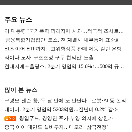
최대…에이전트
SKT 2분기 성장
‘격돌’
AI 수익화 관건
본궤도
주요 뉴스
이 대통령 "국가폭력 피해자에 사과…적극적 조사로
진실 밝혀야"
'금융복합기업집단' 토스, 전 계열사 내부통제 표준화
ELS 이어 ETF까지…고위험상품 판매 제동 걸린 은행
라이나 노사 '구조조정 구두 합의안' 도출
현대지에프홀딩스, 2분기 영업익 15.6%↑…500억 규모
자사주 매입
많이 본 뉴스
구광모-젠슨 황, 두 달 만에 또 만난다…로봇·AI 등 논의
네이버, 2분기 영업익 5203억원…전년비 0.2% 감소
윙입푸드, 경영진 주가 부양 의지에 상한가
중국 이어 대만도 설비투자…메모리 ‘삼국전쟁’