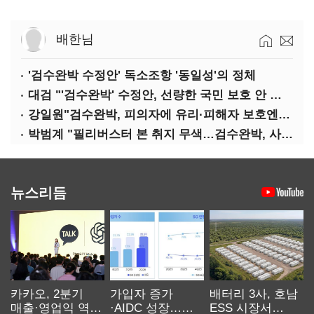
배한님
'검수완박 수정안' 독소조항 '동일성'의 정체
대검 "'검수완박' 수정안, 선량한 국민 보호 안 보여"
강일원"검수완박, 피의자에 유리·피해자 보호엔 문제"
박범계 "필리버스터 본 취지 무색…검수완박, 사실상 합의"
뉴스리듬
카카오, 2분기
가입자 증가
배터리 3사, 호남
매출·영업익 역대
·AIDC 성장…
ESS 시장서