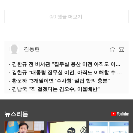
0/0
댓글 더보기
김동현
김한규 전 비서관 "집무실 용산 이전 아직도 이해 못 해…독단 우려"
김한규 "대통령 집무실 이전, 아직도 이해할 수 없는 결정"
황운하 "3개월이면 '수사청' 설립 합의 충분"
김남국 "직 걸겠다는 김오수, 이율배반"
뉴스리듬