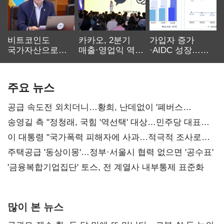
비트코인도
카카오, 2분기
가입자 증가
국가자산으로…'
매출·영업익 역대
·AIDC 성장…
보관·평가·처분'
최대…에이전트
SKT 2분기 성장
기준은 숙제
AI 수익화 관건
본궤도
주요 뉴스
공급 속도전 외치더니…황희, 난데없이 '폐버스
리모델링' 제안
송영길 측 "정청래, 국힘 '역선택' 대상…민주당 대표로
총선 지휘 못해"
이 대통령 "국가폭력 피해자에 사과…적극적 조사로
진실 밝혀야"
주택공급 '동상이몽'…정부·서울시 협력 없으면 '공수표'
'금융복합기업집단' 토스, 전 계열사 내부통제 표준화
많이 본 뉴스