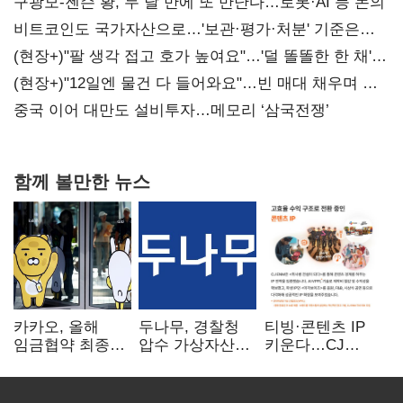
구광모-젠슨 황, 두 달 만에 또 만난다…로봇·AI 등 논의
비트코인도 국가자산으로…'보관·평가·처분' 기준은
숙제
(현장+)"팔 생각 접고 호가 높여요"…'덜 똘똘한 한 채'
20억 키맞추기
(현장+)"12일엔 물건 다 들어와요"…빈 매대 채우며 문
연 홈플러스
중국 이어 대만도 설비투자…메모리 ‘삼국전쟁’
함께 볼만한 뉴스
카카오, 올해
두나무, 경찰청
티빙·콘텐츠 IP
임금협약 최종
압수 가상자산
키운다…CJ
타결…연봉 6.3%
보관 맡는다…
ENM, 하반기
인상·격려금
커스터디 사업
글로벌 확장 가속
300만원
최종 낙찰