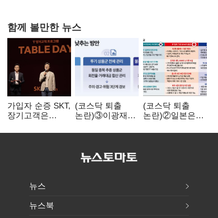
강행군…'야외작업 중지' 권고도 무시
함께 볼만한 뉴스
가입자 순증 SKT,
(코스닥 퇴출
(코스닥 퇴출
장기고객은
논란)③이광재
논란)②일본은
CEO가 직접
"과속 잡더라도
5년
챙긴다
자동차 없애지는
기다려주는데
말아야"
우리는 당장
퇴출?…
시간만으론
부족한 코스닥
구하기
뉴스
뉴스북