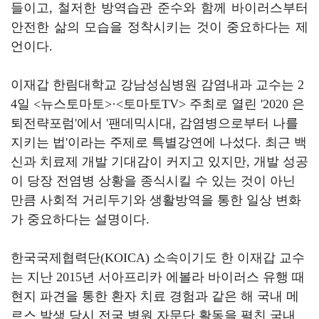
들이고
,
철저한 방역습관 준수와 함께 바이러스부터
안전한 삶의 모습을 정착시키는 것이 중요하다는 제
언이다
.
이재갑 한림대학교 강남성심병원 감염내과 교수는
2
4
일
<
뉴스토마토
>·<
토마토
TV>
주최로 열린
'2020
은
퇴전략포럼
'
에서
'
팬데믹시대
,
감염병으로부터 나를
지키는 법
'
이라는 주제로 특별강연에 나섰다
.
최근 백
신과 치료제 개발 기대감이 커지고 있지만
,
개발 성공
이 당장 전염병 상황을 종식시킬 수 있는 것이 아닌
만큼 사회적 거리두기와 생활방역을 통한 일상 변화
가 중요하다는 설명이다
.
한국국제협력단
(KOICA)
소속이기도 한 이재갑 교수
는 지난
2015
년 서아프리카 에볼라 바이러스 유행 때
현지 파견을 통한 환자 치료 경험과 같은 해 국내 메
르스 발생 당시 전국 병원 자문단 활동을 펼친 국내