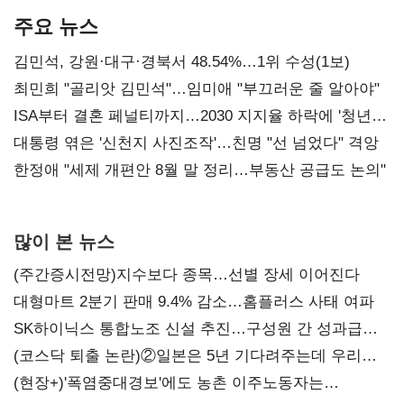
주요 뉴스
김민석, 강원·대구·경북서 48.54%…1위 수성(1보)
최민희 "골리앗 김민석"…임미애 "부끄러운 줄 알아야"
ISA부터 결혼 페널티까지…2030 지지율 하락에 '청년
챙기기'
대통령 엮은 '신천지 사진조작'…친명 "선 넘었다" 격앙
한정애 "세제 개편안 8월 말 정리…부동산 공급도 논의"
많이 본 뉴스
(주간증시전망)지수보다 종목…선별 장세 이어진다
대형마트 2분기 판매 9.4% 감소…홈플러스 사태 여파
SK하이닉스 통합노조 신설 추진…구성원 간 성과급
불만 확산
(코스닥 퇴출 논란)②일본은 5년 기다려주는데 우리는
당장 퇴출?…시간만으론 부족한 코스닥 구하기
(현장+)'폭염중대경보'에도 농촌 이주노동자는