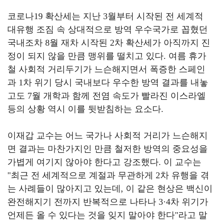
코로나
19
확산세는 지난
3
월부터 시작된 전 세계적
대유행 조짐 속 상대적으로 방역 우수국가로 꼽혔던
국내조차
8
월 재차 시작된
2
차 확산세가 아직까지 진
정이 되지 않을 만큼 맹위를 떨치고 있다
.
여름 휴가
철 사회적 거리두기가 느슨해지면서 폭증한 스페인
과
1
차 위기 당시 국내보다 우수한 방역 결과를 내놓
고도
7
월 개학과 함께 전염 속도가 빨라진 이스라엘
등의 상황 역시 이를 뒷받침하는 요소다
.
이재갑 교수는 어느 국가나 사회적 거리가 느슨해지
면 결과는 마찬가지인 만큼 철저한 방역의 중요성을
가볍게 여기지 않아야 한다고 강조했다
.
이 교수는
"
최근 전 세계적으로 계절과 무관하게
2
차 유행을 겪
는 사례들이 많아지고 있는데
,
이 같은 현상은 백신이
완전해지기 전까지 반복적으로 나타나
3·4
차 위기가
언제든 올 수 있다는 것을 잊지 말아야 한다
"
라고 말