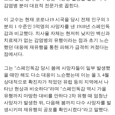
감염병 분야 대표적 전문가로 꼽힌다
.
이 교수는 현재 코로나
19
시국을 당시 전체 인구의
3
분의
1
수준인
5
억명의 사망자를 낸
1918
년 스페인독
감과 비교했다
.
치사율 자체는 현저히 낮지만 백신과
치료제가 없는 감염병의 유행이라는 점과 초기 느슨
했던 대응에 재유행을 통한 피해가 급격히 커졌다는
점에서다
.
그는
"
스페인독감 당시 봄에 사망자들이 일부 발생했
을 때만 해도 다소 대응이 느슨했는데 이는 올
3, 4
월
상대적으로 확진자가 적었던 유럽 등의 지역에서 나
타난 현상과 비슷하다
"
라며
"
스페인독감 역시 가을
유행까지 마땅한 대비를 안하다
2
차 유행 때 엄청난
사망자가 발생한 뒤
,
다음해 봄까지 다수 사망자를 발
생시키며 재유행의 공포를 확인시켰다
"
라고 말했다
.