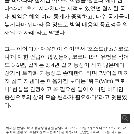
출 최소화와 철저한 마스크 착용을 생활화 해야 한
다
"
라며
"
초기 지나치다는 지적도 있었던 철저한 국
내 방역은 해외 여러 통계가 증명하고
,
다수 국가들이
늦게나마 뒤따라 올 정도로 방역 대응의 중요성을 일
깨워 준 사례
"
라고 말했다
.
그는 이어
"1
차 대유행이 꺾이면서
'
포스트
(Post)
코로
나
'
에 대한 언급이 많았는데
,
코로나
19
의 유행은 적어
도
1~2
년
,
길게는
3, 4
년 갈 가능성이 적지 않은데다
장기적 토착화 가능성도 존재한다
"
라며
"
없어질 때까
지 참고 지낸다는 마음가짐 보다는
'
위드
(With)
코로
나
'
현실을 인정하고 꼭 필요한 일이 아니면 비대면
중심으로의 삶의 모습 변화가 필요하다
"
라고 덧붙였
다
.
이재갑 한림대학교 강남성심병원 감염내과 교수가 24일 <뉴스토마토>·<토마토TV>
주최로 열린 '2020 은퇴전략포럼'에서 '팬데믹시대, 감염병으로부터 나를 지키는