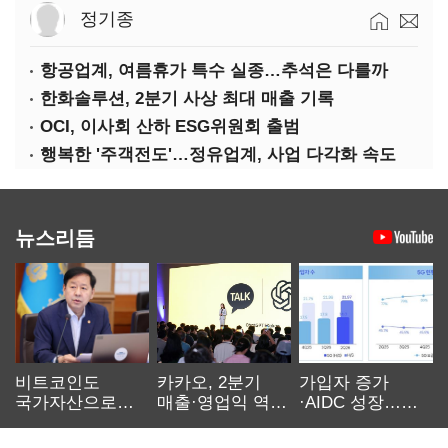
정기종
항공업계, 여름휴가 특수 실종…추석은 다를까
한화솔루션, 2분기 사상 최대 매출 기록
OCI, 이사회 산하 ESG위원회 출범
행복한 '주객전도'…정유업계, 사업 다각화 속도
뉴스리듬
비트코인도
카카오, 2분기
가입자 증가
국가자산으로…'
매출·영업익 역대
·AIDC 성장…
보관·평가·처분'
최대…에이전트
SKT 2분기 성장
기준은 숙제
AI 수익화 관건
본궤도