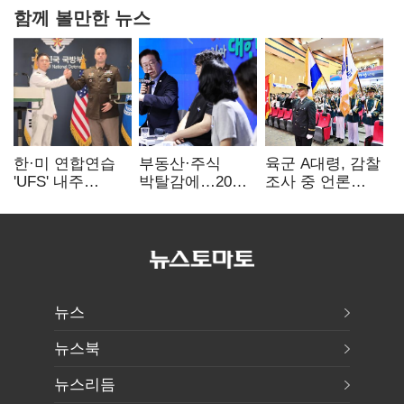
함께 볼만한 뉴스
한·미 연합연습
부동산·주식
육군 A대령, 감찰
'UFS' 내주
박탈감에…20대,
조사 중 언론
돌입…전작권
다시 등 돌렸다
기고…피해자
회복 카운트다운
'부글부글'
뉴스
뉴스북
뉴스리듬