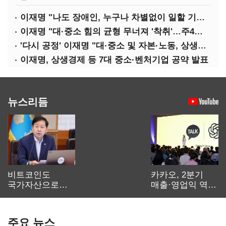
이재명 "나도 장애인, 누구나 차별없이 일할 기회 중요"
이재명 "대·중소 힘의 균형 무너져 '착취'…주4일제, 가야할 길"
'다시 공정' 이재명 "대·중소 및 자본·노동, 상생하는 공정한 성장"
이재명, 상생경제 등 7대 중소·벤처기업 공약 발표
뉴스리듬
비트코인도
카카오, 2분기
국가자산으로…'
매출·영업익 역대
보관·평가·처분'
최대…에이전트
기준은 숙제
AI 수익화 관건
주요 뉴스