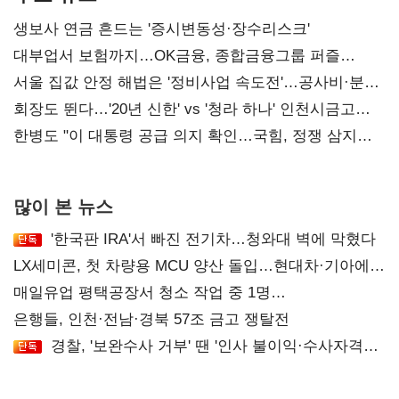
생보사 연금 흔드는 '증시변동성·장수리스크'
대부업서 보험까지…OK금융, 종합금융그룹 퍼즐
맞춘다
서울 집값 안정 해법은 '정비사업 속도전'…공사비·분쟁
해소도 과제
회장도 뛴다…'20년 신한' vs '청라 하나' 인천시금고
정면승부
한병도 "이 대통령 공급 의지 확인…국힘, 정쟁 삼지
말아야"
많이 본 뉴스
'한국판 IRA'서 빠진 전기차…청와대 벽에 막혔다
LX세미콘, 첫 차량용 MCU 양산 돌입…현대차·기아에
공급
매일유업 평택공장서 청소 작업 중 1명
사망…"안전관리체계 재점검"
은행들, 인천·전남·경북 57조 금고 쟁탈전
경찰, '보완수사 거부' 땐 '인사 불이익·수사자격
배제'