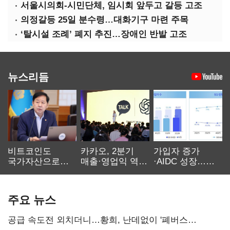
서울시의회-시민단체, 임시회 앞두고 갈등 고조
의정갈등 25일 분수령…대화기구 마련 주목
‘탈시설 조례’ 폐지 추진…장애인 반발 고조
뉴스리듬
비트코인도
카카오, 2분기
가입자 증가
국가자산으로…'
매출·영업익 역대
·AIDC 성장…
보관·평가·처분'
최대…에이전트
SKT 2분기 성장
기준은 숙제
AI 수익화 관건
본궤도
주요 뉴스
공급 속도전 외치더니…황희, 난데없이 '폐버스