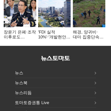
장윤기 은폐·조작
'FDI 실적
해경, 양귀비·
이후로도
10%'·'개발현안
대마 집중단속…
정보유출·
산적'…
4개월 동안
내부비위…경찰
인천경제청장
249명 검거
신뢰는 어디에
구원투수 찾기
뉴스
뉴스북
뉴스리듬
토마토증권통 Live