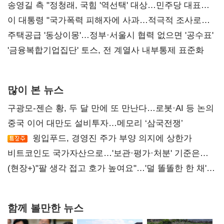
리모델링' 제안
송영길 측 "정청래, 국힘 '역선택' 대상…민주당 대표로
총선 지휘 못해"
이 대통령 "국가폭력 피해자에 사과…적극적 조사로
진실 밝혀야"
주택공급 '동상이몽'…정부·서울시 협력 없으면 '공수표'
'금융복합기업집단' 토스, 전 계열사 내부통제 표준화
많이 본 뉴스
구광모-젠슨 황, 두 달 만에 또 만난다…로봇·AI 등 논의
중국 이어 대만도 설비투자…메모리 ‘삼국전쟁’
윙입푸드, 경영진 주가 부양 의지에 상한가
비트코인도 국가자산으로…'보관·평가·처분' 기준은
숙제
(현장+)"팔 생각 접고 호가 높여요"…'덜 똘똘한 한 채'
20억 키맞추기
함께 볼만한 뉴스