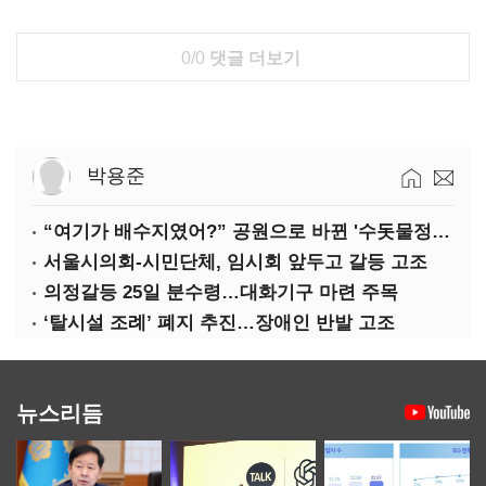
0/0
댓글 더보기
박용준
“여기가 배수지였어?” 공원으로 바뀐 '수돗물정거장'
서울시의회-시민단체, 임시회 앞두고 갈등 고조
의정갈등 25일 분수령…대화기구 마련 주목
‘탈시설 조례’ 폐지 추진…장애인 반발 고조
뉴스리듬