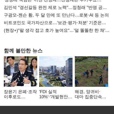
때리기
김민석 "경선갈등 완전 제로 노력"…정청래 "반명 공세
사과부터"
구광모-젠슨 황, 두 달 만에 또 만난다…로봇·AI 등 논의
비트코인도 국가자산으로…'보관·평가·처분' 기준은
숙제
(현장+)"팔 생각 접고 호가 높여요"…'덜 똘똘한 한 채'
20억 키맞추기
함께 볼만한 뉴스
장윤기 은폐·조작
'FDI 실적
해경, 양귀비·
이후로도
10%'·'개발현안
대마 집중단속…
정보유출·
산적'…
4개월 동안
내부비위…경찰
인천경제청장
249명 검거
신뢰는 어디에
구원투수 찾기