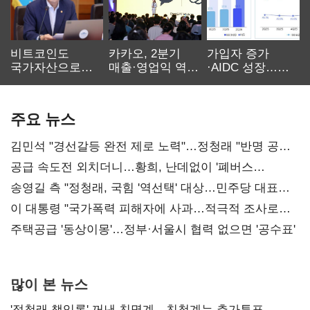
비트코인도
카카오, 2분기
가입자 증가
국가자산으로…'
매출·영업익 역대
·AIDC 성장…
보관·평가·처분'
최대…에이전트
SKT 2분기 성장
기준은 숙제
AI 수익화 관건
본궤도
주요 뉴스
김민석 "경선갈등 완전 제로 노력"…정청래 "반명 공세
사과부터"
공급 속도전 외치더니…황희, 난데없이 '폐버스
리모델링' 제안
송영길 측 "정청래, 국힘 '역선택' 대상…민주당 대표로
총선 지휘 못해"
이 대통령 "국가폭력 피해자에 사과…적극적 조사로
진실 밝혀야"
주택공급 '동상이몽'…정부·서울시 협력 없으면 '공수표'
많이 본 뉴스
'정청래 책임론' 꺼낸 친명계…친청계는 추가투표