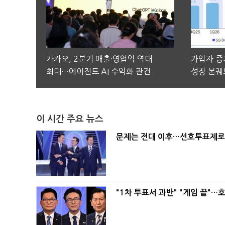
카카오, 2분기 매출·영업익 역대
가입자 증가
최대…에이전트 AI 수익화 관건
성장 본궤
이 시간 주요 뉴스
문제는 전대 이후…선호투표제로 
"1차 투표서 과반" "게임 끝"…