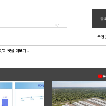
0
/
300
추천
0/0
댓글 더보기