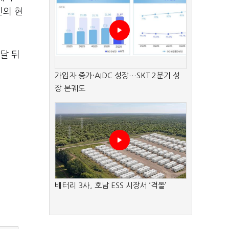
민의 현
달 뒤
가입자 증가·AIDC 성장…SKT 2분기 성
장 본궤도
배터리 3사, 호남 ESS 시장서 ‘격돌’