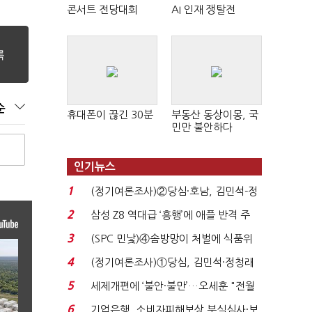
콘서트 전당대회
AI 인재 쟁탈전
순
휴대폰이 끊긴 30분
부동산 동상이몽, 국
민만 불안하다
인기뉴스
1
(정기여론조사)②당심·호남, 김민석-정
청래 '초접전'...
2
삼성 Z8 역대급 ‘흥행’에 애플 반격 주
목…9월 ‘폴...
3
(SPC 민낯)④솜방망이 처벌에 식품위
생법 위반 반복...
4
(정기여론조사)①당심, 김민석·정청래
'초접전'…대통령 ...
5
세제개편에 ‘불안·불만’…오세훈 "전월
세 구하기 더 ...
6
기업은행, 소비자피해보상 부실심사·보