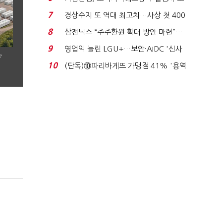
이스피싱 공시 ...
7
경상수지 또 역대 최고치…사상 첫 400
억달러에 '3% 성...
8
삼전닉스 “주주환원 확대 방안 마련”…
로이터에 성명...
9
영업익 늘린 LGU+…보안·AIDC '신사
’
업 드라이브'...
10
(단독)⑩파리바게뜨 가맹점 41% '용역
제빵기사 없어'…고...