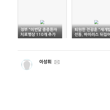
정부 "이번달 중증환자
퇴원한 전광훈 "재개
치료병상 110개 추가
선동, 바이러스 뒤집
확충"
씌워"…또 정부 탓
이성휘