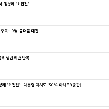
-정청래 '초접전'
 주목…9월 ‘폴더블 대전’
식품위생법 위반 반복
래 '초접전'…대통령 지지도 '50% 아래로'(종합)