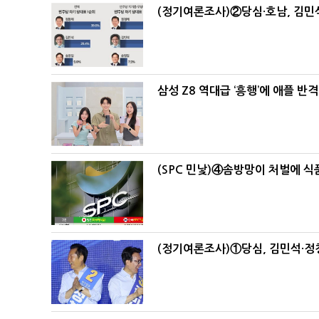
(정기여론조사)②당심·호남, 김민석
삼성 Z8 역대급 ‘흥행’에 애플 반격
(SPC 민낯)④솜방망이 처벌에 
(정기여론조사)①당심, 김민석·정청