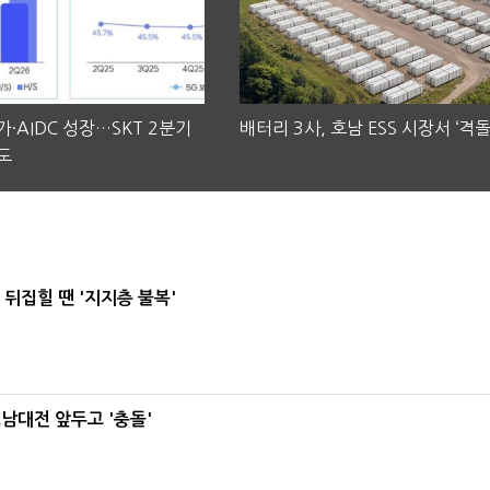
·AIDC 성장…SKT 2분기
배터리 3사, 호남 ESS 시장서 ‘격돌
도
뒤집힐 땐 '지지층 불복'
호남대전 앞두고 '충돌'