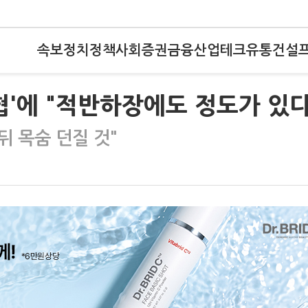
속보
정치
정책
사회
증권
금융
산업
테크
유통
건설
협'에 "적반하장에도 정도가 있다
뒤 목숨 던질 것"