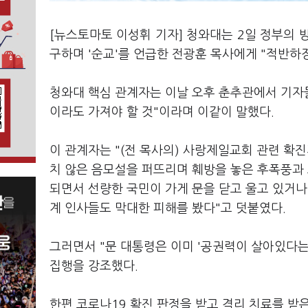
[뉴스토마토 이성휘 기자] 청와대는 2일 정부의 
구하며 '순교'를 언급한 전광훈 목사에게 "적반하
청와대 핵심 관계자는 이날 오후 춘추관에서 기자
이라도 가져야 할 것"이라며 이같이 말했다.
이 관계자는 "(전 목사의) 사랑제일교회 관련 확
치 않은 음모설을 퍼뜨리며 훼방을 놓은 후폭풍과
되면서 선량한 국민이 가게 문을 닫고 울고 있거나
계 인사들도 막대한 피해를 봤다"고 덧붙였다.
그러면서 "문 대통령은 이미 '공권력이 살아있다는
집행을 강조했다.
한편 코로나19 확진 판정을 받고 격리 치료를 받