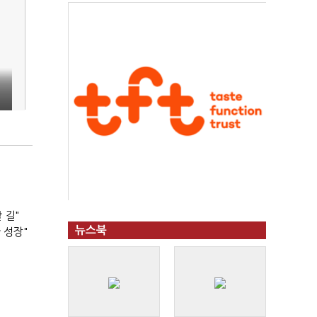
지
 길"
뉴스북
 성장"