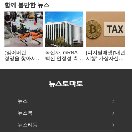
함께 볼만한 뉴스
(잃어버린
녹십자, mRNA
[디지털애셋]‘내년
경영을 찾아서)
백신 안정성 측정
시행’ 가상자산
발베크행 열차와
기술 확보
과세, 연말 국회
속도의 환상:
문턱 넘을까
디지털 전환과
물류 혁신의
포용적 노동 전략
뉴스
뉴스북
뉴스리듬