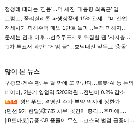
정청래 때리는 '김용'…더 세진 '대통령 최측근' 입
트럼프, 폴리실리콘 파생상품에 15% 관세…"미 산업
재건"
전세사기 피해주택 매입 1만호 돌파…누적 피해자
4만278명
문제는 전대 이후…선호투표제로 뒤집힐 땐 '지지층
불복'
"1차 투표서 과반" "게임 끝"…호남대전 앞두고 '충돌'
많이 본 뉴스
구광모-젠슨 황, 두 달 만에 또 만난다…로봇·AI 등 논의
네이버, 2분기 영업익 5203억원…전년비 0.2% 감소
윙입푸드, 경영진 주가 부양 의지에 상한가
(민선 9기 한달)③'7조 채무' 곳간에 충격…추미애,
20년만에 '비상재정' 선언 승부수
[IB토마토]유증·CB 줄줄이 무산…코스닥 벌점 급증에
상폐 압박