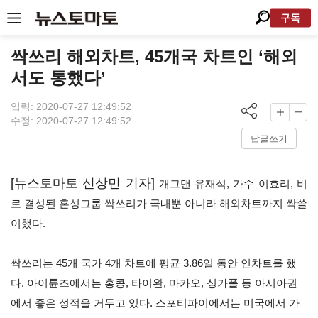
구독
싹쓰리 해외차트, 45개국 차트인 ‘해외
서도 통했다’
입력: 2020-07-27 12:49:52
수정: 2020-07-27 12:49:52
답글쓰기
[뉴스토마토 신상민 기자]
개그맨 유재석
,
가수 이효리
,
비
로 결성된 혼성그룹 싹쓰리가 국내뿐 아니라 해외차트까지 싹쓸
이했다
.
싹쓰리는
45
개 국가
4
개 차트에 평균
3.86
일 동안 인차트를 했
다
.
아이튠즈에서는 홍콩
,
타이완
,
마카오
,
싱가폴 등 아시아권
에서 좋은 성적을 거두고 있다
.
스포티파이에서는 미국에서 가