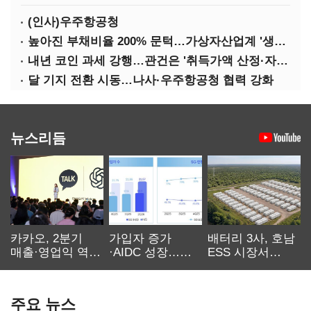
(인사)우주항공청
높아진 부채비율 200% 문턱…가상자산업계 '생존 시험대'
내년 코인 과세 강행…관건은 '취득가액 산정·자산 이동'
달 기지 전환 시동…나사·우주항공청 협력 강화
뉴스리듬
카카오, 2분기
가입자 증가
배터리 3사, 호남
매출·영업익 역대
·AIDC 성장…
ESS 시장서
최대…에이전트
SKT 2분기 성장
‘격돌’
AI 수익화 관건
본궤도
주요 뉴스