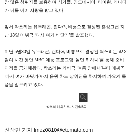
장 많은 청쥐자를 보유하며 싱가폴
,
인도네시아
,
타이완
,
캐나다
가 뒤를 이어 사랑을 받고 있다
.
앞서 싹쓰리는 유두래곤
,
린다
G,
비룡으로 결성된 혼성그룹 지
난
18
일 데뷔곡
‘
다시 여기 바닷가
’
를 발표했다
.
지난
5
월
30
일 유두래곤
,
린다
G,
비룡으로 결성된 싹쓰리는 약
2
달여 시간 동안
MBC
예능 프로그램
‘
놀면 뭐하니
’
를 통해 준비
과정을 공개해왔다
.
싹쓰리는 커버곡
‘
여름 안에서
’
부터 데뷔곡
‘
다시 여가 바닷가
’
까지 음원 차트 상위권을 차지하며 가요계 돌
풍을 일으키고 있다
.
싹쓰리 해외차트. 사진/MBC
신상민 기자 lmez0810@etomato.com