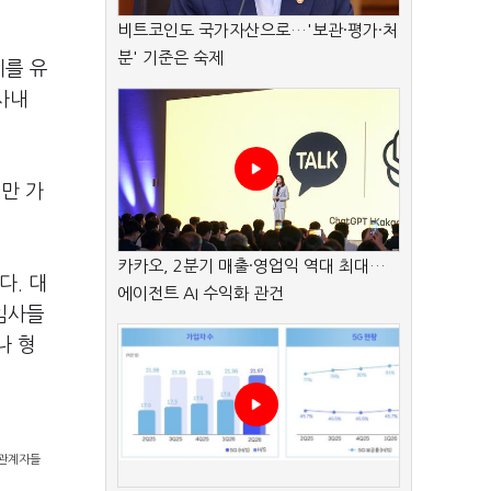
비트코인도 국가자산으로…'보관·평가·처
분' 기준은 숙제
제를 유
사내
만 가
카카오, 2분기 매출·영업익 역대 최대…
다. 대
에이전트 AI 수익화 관건
임사들
나 형
 관계자들