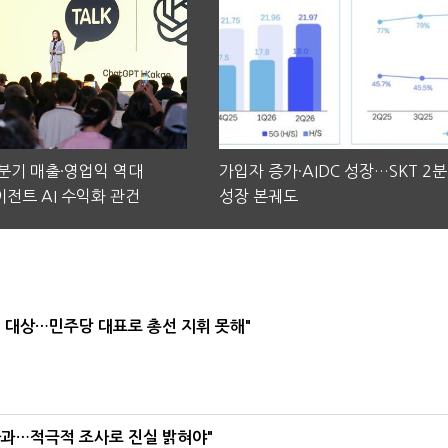
2분기 매출·영업익 역대
가입자 증가·AIDC 성장…SKT 2
전트 AI 수익화 관건
성장 본궤도
택' 대상…민주당 대표로 총선 지휘 못해"
사과…적극적 조사로 진실 밝혀야"