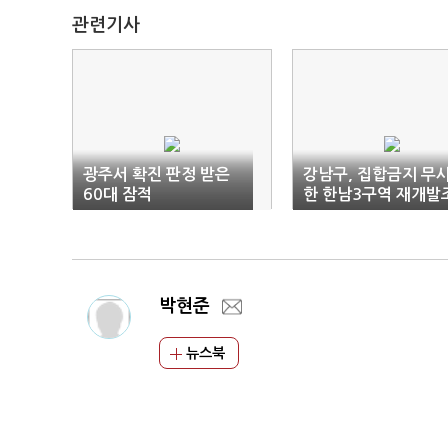
관련기사
광주서 확진 판정 받은
강남구, 집합금지 무
60대 잠적
한 한남3구역 재개발
합 13명 고발
박현준
뉴스북