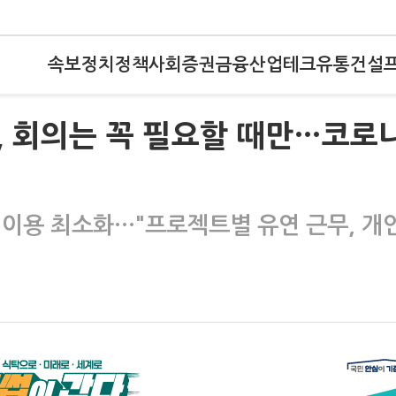
속보
정치
정책
사회
증권
금융
산업
테크
유통
건설
, 회의는 꼭 필요할 때만…코로
 이용 최소화…"프로젝트별 유연 근무, 개