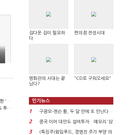
집다운 집이 필요하
편의점 전성시대
다
'
영화관의 시대는 끝
"CD로 구워오세요"
났다?
인기뉴스
(주목받는 게임)"향수만으론 부족해"…원작과 차별화 성공한 '리니지M'
(주목받는 게임)카카오게임즈, 엘리온·오딘으로 MMORPG 투트랙 공세
1
구광모-젠슨 황, 두 달 만에 또 만난다…
로봇·AI 등 논...
2
중국 이어 대만도 설비투자…메모리 ‘삼
국전쟁’
3
(특징주)윙입푸드, 경영진 주가 부양 의