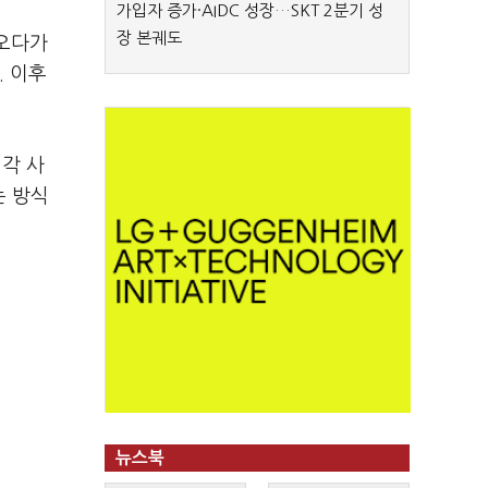
가입자 증가·AIDC 성장…SKT 2분기 성
장 본궤도
어오다가
. 이후
 각 사
는 방식
뉴스북