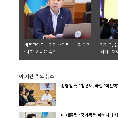
비트코인도 국가자산으로…'보관·평가
카카오, 
·처분' 기준은 숙제
최대…에이
이 시간 주요 뉴스
송영길 측 "정청래, 국힘 '역선
이 대통령 "국가폭력 피해자에 