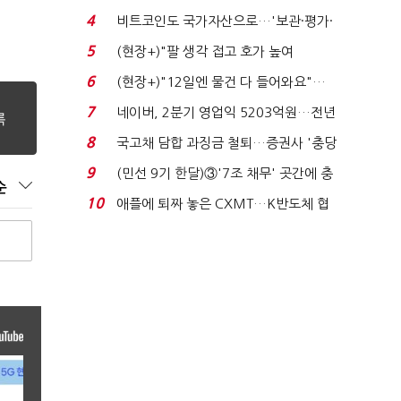
지에 상한가...
4
비트코인도 국가자산으로…'보관·평가·
처분' 기준은 ...
5
(현장+)"팔 생각 접고 호가 높여
요"…'덜 똘똘한 한 채' 20...
6
(현장+)"12일엔 물건 다 들어와요"…
빈 매대 채우며 문 연 ...
7
네이버, 2분기 영업익 5203억원…전년
비 0.2% 감소...
8
국고채 담합 과징금 철퇴…증권사 '충당
금 폭탄' 우려...
9
(민선 9기 한달)③'7조 채무' 곳간에 충
순
격…추미애, 20년...
10
애플에 퇴짜 놓은 CXMT…K반도체 협
상력 ‘호재’...