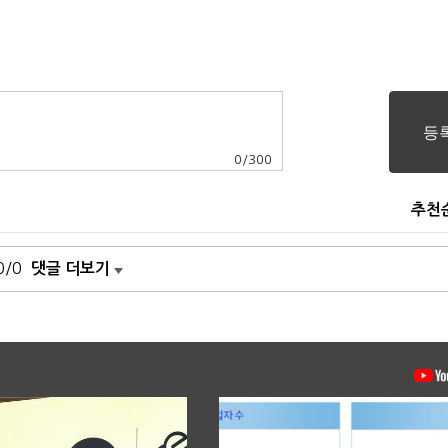
0
/
300
추천
0/0
댓글 더보기