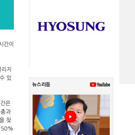
 시간이
몰리지
수 있
뉴스리듬
시간은
수층과
을 찾
 50%