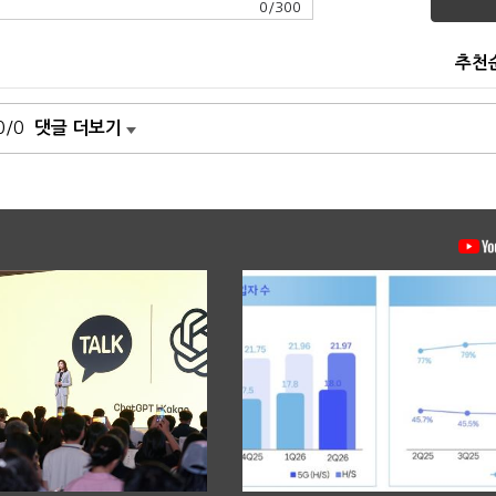
0
/
300
추천
0/0
댓글 더보기