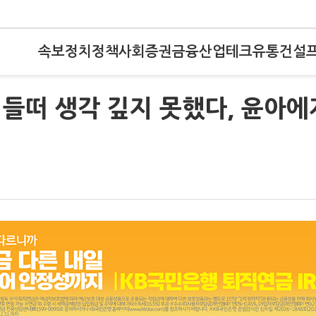
속보
정치
정책
사회
증권
금융
산업
테크
유통
건설
무 들떠 생각 깊지 못했다, 윤아에