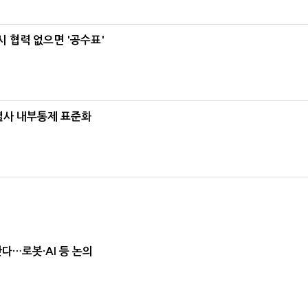
 협력 없으면 '공수표'
계열사 내부통제 표준화
난다…로봇·AI 등 논의