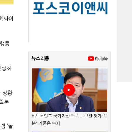
 휩싸이
 행동
뉴스리듬
신중하
 상황
시설로
비트코인도 국가자산으로…'보관·평가·처
분' 기준은 숙제
그램
‘
놀