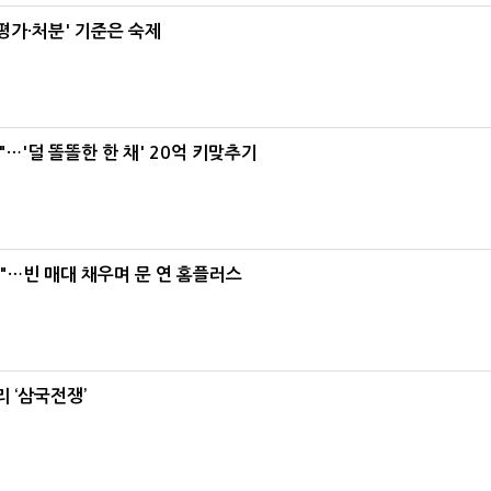
가·처분' 기준은 숙제
"…'덜 똘똘한 한 채' 20억 키맞추기
요"…빈 매대 채우며 문 연 홈플러스
 ‘삼국전쟁’