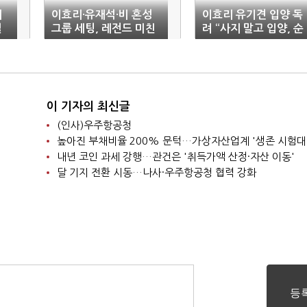
테
이효리·유재석·비 혼성
이효리 유기견 입양 독
결
그룹 세팅, 레전드 미친
려 “사지 말고 입양, 순
입담
한 아이들”
이 기자의 최신글
(인사)우주항공청
높아진 부채비율 200% 문턱…가상자산업계 '생존 시험대
내년 코인 과세 강행…관건은 '취득가액 산정·자산 이동'
달 기지 전환 시동…나사·우주항공청 협력 강화