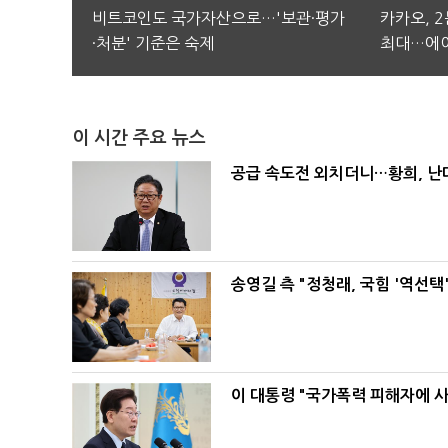
비트코인도 국가자산으로…'보관·평가
카카오, 
·처분' 기준은 숙제
최대…에이
이 시간 주요 뉴스
공급 속도전 외치더니…황희, 난
송영길 측 "정청래, 국힘 '역선
이 대통령 "국가폭력 피해자에 