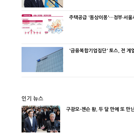
주택공급 '동상이몽'…정부·서울시
'금융복합기업집단' 토스, 전 
인기 뉴스
구광모-젠슨 황, 두 달 만에 또 만