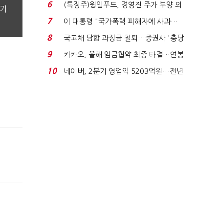
국전쟁’
6
(특징주)윙입푸드, 경영진 주가 부양 의
분기
지에 상한가...
7
이 대통령 "국가폭력 피해자에 사과…
적극적 조사로 진...
8
국고채 담합 과징금 철퇴…증권사 '충당
금 폭탄' 우려...
9
카카오, 올해 임금협약 최종 타결…연봉
6.3% 인상·격려...
10
네이버, 2분기 영업익 5203억원…전년
비 0.2% 감소...