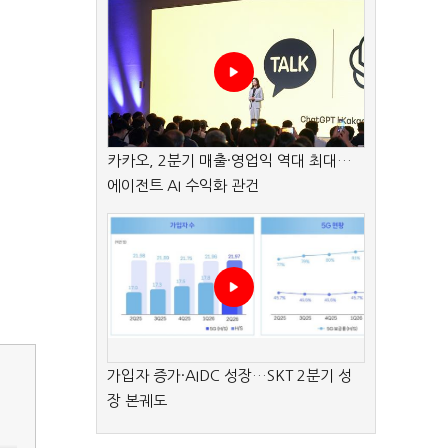
카카오, 2분기 매출·영업익 역대 최대…
에이전트 AI 수익화 관건
가입자 증가·AIDC 성장…SKT 2분기 성
장 본궤도