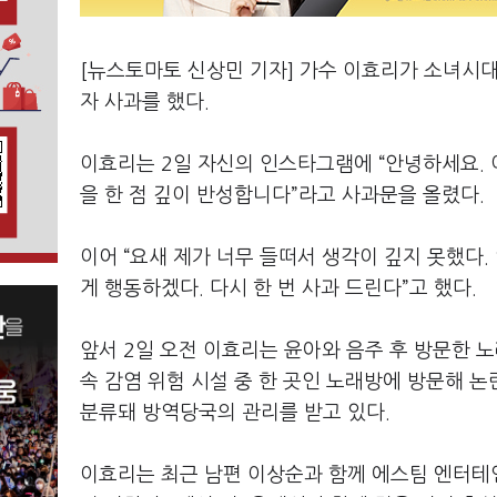
[뉴스토마토 신상민 기자] 가수 이효리가 소녀시대
자 사과를 했다
.
이효리는
2
일 자신의 인스타그램에
“
안녕하세요
.
을 한 점 깊이 반성합니다
”
라고 사과문을 올렸다
.
이어
“
요새 제가 너무 들떠서 생각이 깊지 못했다
.
게 행동하겠다
.
다시 한 번 사과 드린다
”
고 했다
.
앞서
2
일 오전 이효리는 윤아와 음주 후 방문한 
속 감염 위험 시설 중 한 곳인 노래방에 방문해 
분류돼 방역당국의 관리를 받고 있다
.
이효리는 최근 남편 이상순과 함께 에스팀 엔터테