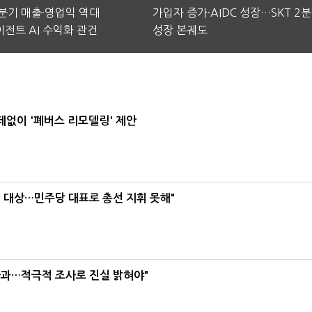
2분기 매출·영업익 역대
가입자 증가·AIDC 성장…SKT 2
전트 AI 수익화 관건
성장 본궤도
데없이 '폐버스 리모델링' 제안
택' 대상…민주당 대표로 총선 지휘 못해"
사과…적극적 조사로 진실 밝혀야"