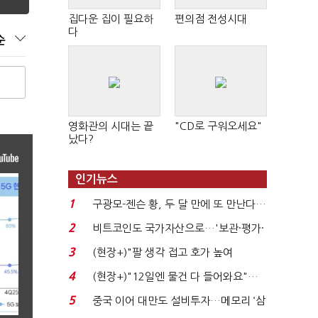
집다운 집이 필요하
편의점 전성시대
다
순
영화관의 시대는 끝
"CD로 구워오세요"
났다?
인기뉴스
1
구광모-젠슨 황, 두 달 만에 또 만난다…
로봇·AI 등 논...
2
비트코인도 국가자산으로…'보관·평가·
처분' 기준은 ...
3
(현장+)"팔 생각 접고 호가 높여
요"…'덜 똘똘한 한 채' 20...
4
(현장+)"12일엔 물건 다 들어와요"…
빈 매대 채우며 문 연 ...
5
중국 이어 대만도 설비투자…메모리 ‘삼