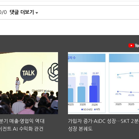
0/0
댓글 더보기
2분기 매출·영업익 역대
가입자 증가·AIDC 성장…SKT 2
전트 AI 수익화 관건
성장 본궤도