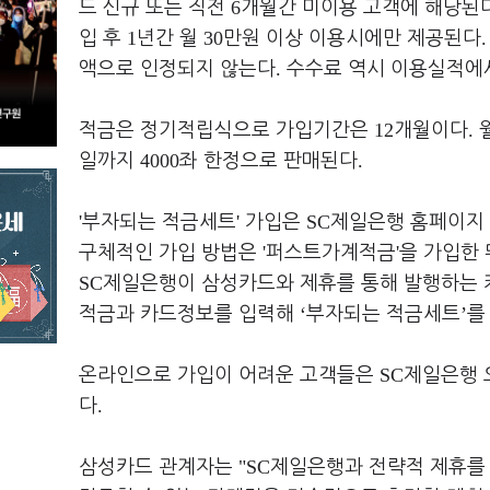
6
드 신규 또는 직전
개월간 미이용 고객에 해당된다
1
30
입 후
년간 월
만원 이상 이용시에만 제공된다
.
액으로 인정되지 않는다
수수료 역시 이용실적에
12
.
적금은 정기적립식으로 가입기간은
개월이다
4000
.
일까지
좌 한정으로 판매된다
'
'
SC
부자되는 적금세트
가입은
제일은행 홈페이지 
'
'
구체적인 가입 방법은
퍼스트가계적금
을 가입한 
SC
제일은행이 삼성카드와 제휴를 통해 발행하는 
‘
’
적금과 카드정보를 입력해
부자되는 적금세트
를
SC
온라인으로 가입이 어려운 고객들은
제일은행
.
다
"SC
삼성카드 관계자는
제일은행과 전략적 제휴를