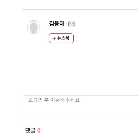
김응태
뉴스북
댓글
0