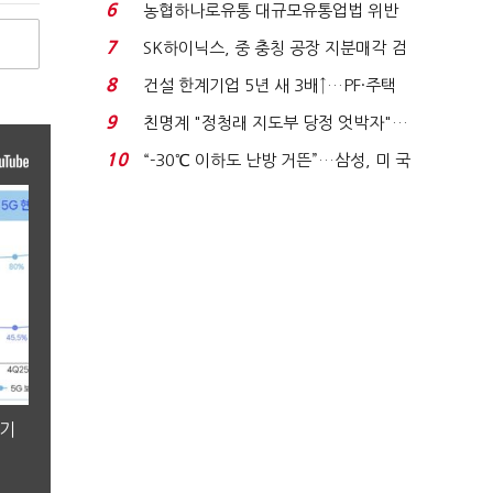
노동자는 강행군…'야...
6
농협하나로유통 대규모유통업법 위반
적발…공정위, 과...
7
SK하이닉스, 중 충칭 공장 지분매각 검
토?…“확정된 바...
8
건설 한계기업 5년 새 3배↑…PF·주택
침체에 재무 ...
9
친명계 "정청래 지도부 당정 엇박자"…
친청계 "신천지 오...
10
“-30℃ 이하도 난방 거뜬”…삼성, 미 국
립연구소와 개...
분기