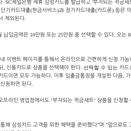
SC
'
.
제일은행 제휴 삼성카드를 발급하고
부자되는 적금세
.
(
)과
(
)
단기카드대출
현금서비스
장기카드대출
카드론
등은 
.
서 제외된다
10
25
.
8
월 납입금액은
만원 또는
만원 중 선택할 수 있다
오는
내 이벤트 페이지를 통해서 온라인으로 간편하게 신청 가
,
. 선택할 수 있는
뒤
신용카드로 상품을 선택해야 한다
카드
.
,
카드이면 모두 가능하다
이후 입출금통장을 개설한 다음
가
.
 신청하면 된다
‘
’
 오프라인 영업점에서도
부자되는 적금세트
상품을 신청할 
"
"
 통해 삼성카드 고객을 위한 혜택을 준비했다
며
앞으로도 