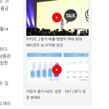
'
트
가
이용금
14
월
카카오, 2분기 매출·영업익 역대 최대…
에이전트 AI 수익화 관건
.
능하다
상품은
입한
수 있
가입자 증가·AIDC 성장…SKT 2분기 성
장 본궤도
고객이