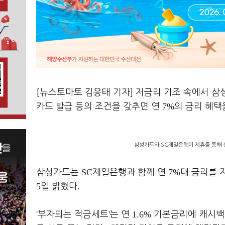
[뉴스토마토 김응태 기자] 저금리 기조 속에서 
7%
카드 발급 등의 조건을 갖추면 연
의 금리 혜택
삼성카드와 SC제일은행이 제휴를 통해 선
SC
7%
삼성카드는
제일은행과 함께 연
대 금리를
5
.
일 밝혔다
'
'
1.6%
부자되는 적금세트
는 연
기본금리에 캐시백