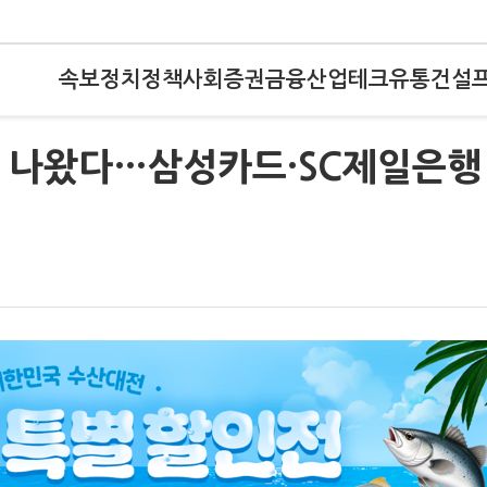
속보
정치
정책
사회
증권
금융
산업
테크
유통
건설
금 나왔다…삼성카드·SC제일은행