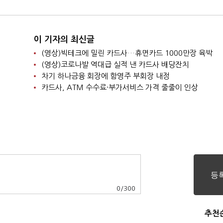
이 기자의 최신글
(영상)빅테크에 밀린 카드사…휴면카드 1000만장 육박
(영상)코로나발 역대급 실적 낸 카드사 배당잔치
차기 하나금융 회장에 함영주 부회장 내정
카드사, ATM 수수료·부가서비스 가격 줄줄이 인상
0
/
300
추천