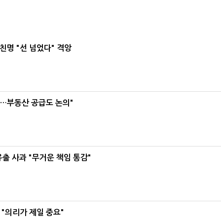
친명 "선 넘었다" 격앙
리…부동산 공급도 논의"
유출 사과 "무거운 책임 통감"
"의리가 제일 중요"