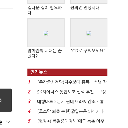
집다운 집이 필요하
편의점 전성시대
다
영화관의 시대는 끝
"CD로 구워오세요"
났다?
인기뉴스
1
(주간증시전망)지수보다 종목…선별 장
세 이어진다...
2
SK하이닉스 통합노조 신설 추진…구성
원간 성과급 불...
3
대형마트 2분기 판매 9.4% 감소…홈
플러스 사태 여파...
4
(코스닥 퇴출 논란)②일본은 5년 기다
려주는데 우리는 ...
5
(현장+)'폭염중대경보'에도 농촌 이주
순