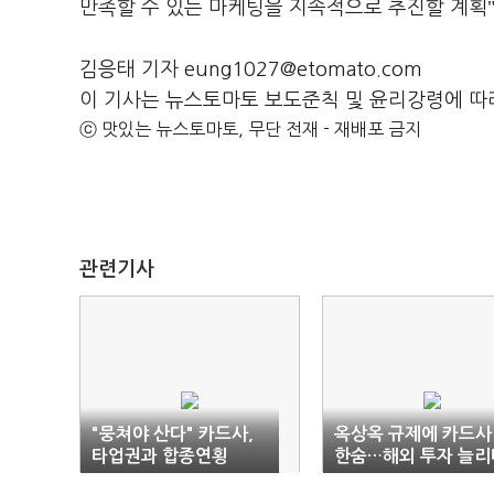
만족할 수 있는 마케팅을 지속적으로 추진할 계획
김응태 기자 eung1027@etomato.com
이 기사는 뉴스토마토 보도준칙 및 윤리강령에 따
ⓒ 맛있는 뉴스토마토, 무단 전재 - 재배포 금지
관련기사
"뭉쳐야 산다" 카드사,
옥상옥 규제에 카드사
타업권과 합종연횡
한숨…해외 투자 늘리
활로 모색