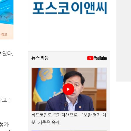
.
보였다
뉴스리듬
1
다고
비트코인도 국가자산으로…'보관·평가·처
분' 기준은 숙제
삼성카