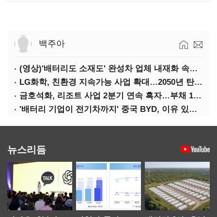
백주아
(영상)'배터리도 소재도' 완성차 업체 내재화 속도낸다
LG화학, 친환경 지속가능 사업 확대…2050년 탄소중립 달성
금호석화, 리조트 사업 2분기 연속 흑자…부채 170%↓
'배터리 기업이 전기차까지' 중국 BYD, 이유 있는 선전
뉴스리듬