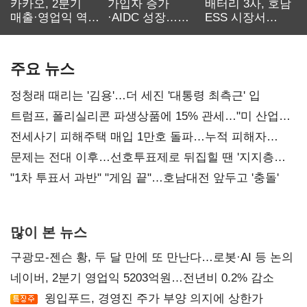
카카오, 2분기
가입자 증가
배터리 3사, 호남
매출·영업익 역대
·AIDC 성장…
ESS 시장서
최대…에이전트
SKT 2분기 성장
‘격돌’
AI 수익화 관건
본궤도
주요 뉴스
정청래 때리는 '김용'…더 세진 '대통령 최측근' 입
트럼프, 폴리실리콘 파생상품에 15% 관세…"미 산업
재건"
전세사기 피해주택 매입 1만호 돌파…누적 피해자
4만278명
문제는 전대 이후…선호투표제로 뒤집힐 땐 '지지층
불복'
"1차 투표서 과반" "게임 끝"…호남대전 앞두고 '충돌'
많이 본 뉴스
구광모-젠슨 황, 두 달 만에 또 만난다…로봇·AI 등 논의
네이버, 2분기 영업익 5203억원…전년비 0.2% 감소
윙입푸드, 경영진 주가 부양 의지에 상한가