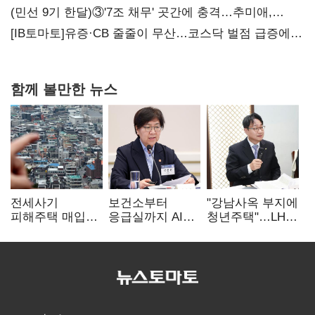
(민선 9기 한달)③'7조 채무' 곳간에 충격…추미애,
20년만에 '비상재정' 선언 승부수
[IB토마토]유증·CB 줄줄이 무산…코스닥 벌점 급증에
상폐 압박
함께 볼만한 뉴스
전세사기
보건소부터
"강남사옥 부지에
피해주택 매입
응급실까지 AI
청년주택"…LH도
1만호 돌파…
확산…지역의료
'공급 속도전'
누적 피해자
혁신 본격화
4만278명