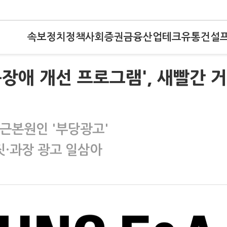
속보
정치
정책
사회
증권
금융
산업
테크
유통
건설
장애 개선 프로그램', 새빨간 
 근본원인 '부당광고'
·과장 광고 일삼아