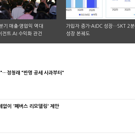
2분기 매출·영업익 역대
가입자 증가·AIDC 성장…SKT 2
전트 AI 수익화 관건
성장 본궤도
"…정청래 "반명 공세 사과부터"
데없이 '폐버스 리모델링' 제안