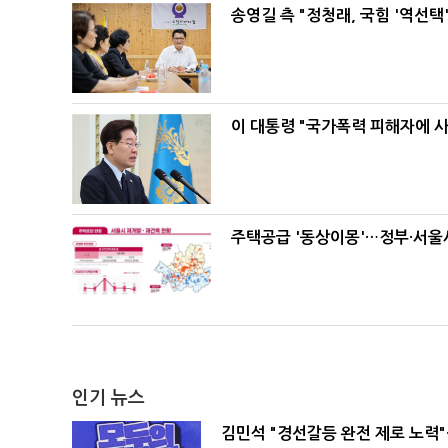
송영길 측 "정청래, 국힘 '역선
이 대통령 "국가폭력 피해자에 
주택공급 '동상이몽'…정부·서울시
인기 뉴스
김민석 "경선갈등 완전 제로 노력"