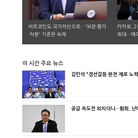
비트코인도 국가자산으로…'보관·평가
카카오, 
·처분' 기준은 숙제
최대…에이
이 시간 주요 뉴스
김민석 "경선갈등 완전 제로 노력
공급 속도전 외치더니…황희, 난