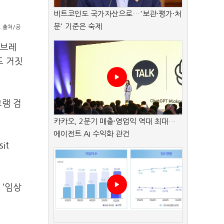
비트코인도 국가자산으로…'보관·평가·처
분' 기준은 숙제
. 출처/공
 브레
도 거짓
그램 검
카카오, 2분기 매출·영업익 역대 최대…
에이전트 AI 수익화 관건
it
 ‘임상