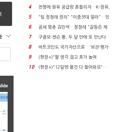
는 추가투표 때리기...
4
전쟁에 원유 공급망 흔들리자…K-정유,
에너지안보 핵심...
5
"팀 정청래 정리" "이중잣대 말라"…민
주 최고위원 계파 다...
6
공세 멈춘 김민석…정청래 "갈등은 제
가 수습"
순
7
구광모-젠슨 황, 두 달 만에 또 만난다…
로봇·AI 등 논...
8
비트코인도 국가자산으로…'보관·평가·
처분' 기준은 ...
9
(현장+)"팔 생각 접고 호가 높여
요"…'덜 똘똘한 한 채' 20...
10
(현장+)"12일엔 물건 다 들어와요"…
빈 매대 채우며 문 연 ...