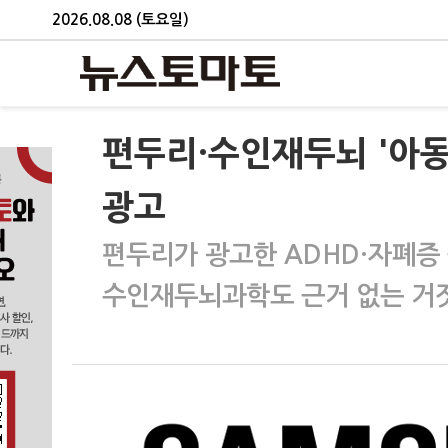
2026.08.08 (토요일)
편두리·수인재두뇌 '아동
광고
편두리가 광고한 ADHD·자폐증
수인재두뇌과학도 근거 없는 거짓