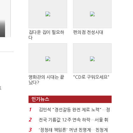
집다운 집이 필요하
편의점 전성시대
다
영화관의 시대는 끝
"CD로 구워오세요"
났다?
표
인기뉴스
1
김민석 "경선갈등 완전 제로 노력"…정
청래 "반명 공세 사...
2
전국 기름값 12주 연속 하락…서울 휘
발윳값 1909원...
3
'정청래 책임론' 꺼낸 친명계…친청계