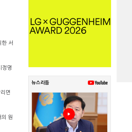
위한 서
시정명
뉴스리듬
알리면
애의 원