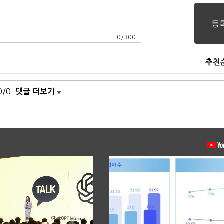
0
/
300
추천
0/0
댓글 더보기