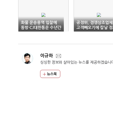
화물 운송용역 입찰에
공정위, 경쟁상조업체
동방·CJ대한통운 수년간
고객빼오기에 칼날 정
'짬짜미'…공정위, 5.5
준
억 처벌
이규하
싱싱한 정보와 살아있는 뉴스를 제공하겠습니
뉴스북