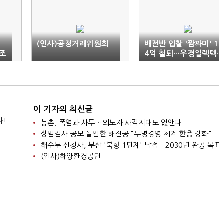
(인사)공정거래위원회
배전반 입찰 '짬짜미' 1
조
4억 철퇴…우경일렉텍·
베스텍 등 수두룩 덜미
이 기자의 최신글
다!
농촌, 폭염과 사투…외노자 사각지대도 없앤다
상임감사 공모 돌입한 해진공 "투명경영 체계 한층 강화"
해수부 신청사, 부산 '북항 1단계' 낙점…2030년 완공 목
(인사)해양환경공단