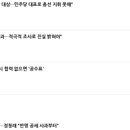
택' 대상…민주당 대표로 총선 지휘 못해"
사과…적극적 조사로 진실 밝혀야"
 협력 없으면 '공수표'
…정청래 "반명 공세 사과부터"