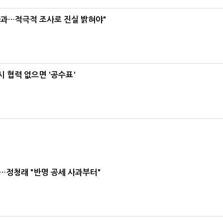
사과…적극적 조사로 진실 밝혀야"
 협력 없으면 '공수표'
…정청래 "반명 공세 사과부터"