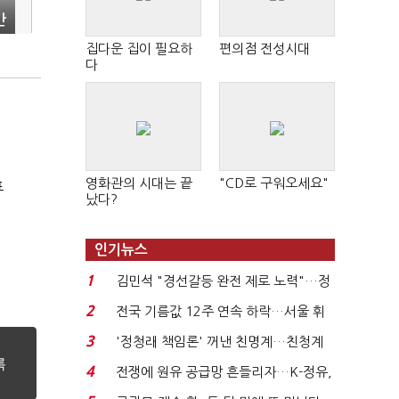
간
집다운 집이 필요하
편의점 전성시대
다
영화관의 시대는 끝
"CD로 구워오세요"
표
났다?
인기뉴스
1
김민석 "경선갈등 완전 제로 노력"…정
청래 "반명 공세 사...
2
전국 기름값 12주 연속 하락…서울 휘
발윳값 1909원...
3
'정청래 책임론' 꺼낸 친명계…친청계
는 추가투표 때리기...
4
전쟁에 원유 공급망 흔들리자…K-정유,
에너지안보 핵심...