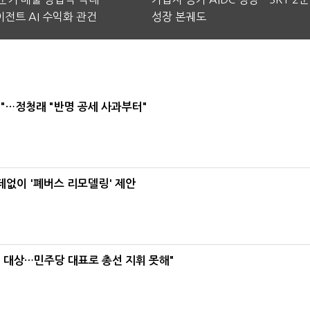
전트 AI 수익화 관건
성장 본궤도
"…정청래 "반명 공세 사과부터"
데없이 '폐버스 리모델링' 제안
택' 대상…민주당 대표로 총선 지휘 못해"