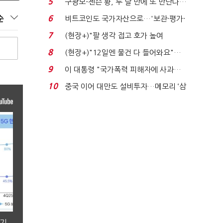
5
구광모-젠슨 황, 두 달 만에 또 만난다…
로봇·AI 등 논...
6
순
비트코인도 국가자산으로…'보관·평가·
처분' 기준은 ...
7
(현장+)"팔 생각 접고 호가 높여
요"…'덜 똘똘한 한 채' 20...
8
(현장+)"12일엔 물건 다 들어와요"…
빈 매대 채우며 문 연 ...
9
이 대통령 "국가폭력 피해자에 사과…
적극적 조사로 진...
10
중국 이어 대만도 설비투자…메모리 ‘삼
국전쟁’
분기