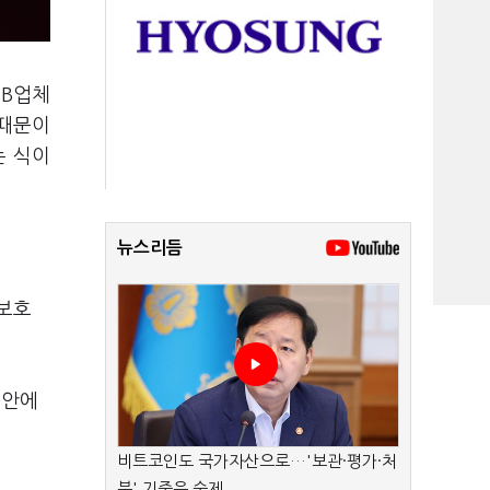
 B업체
 때문이
는 식이
뉴스리듬
보호
정안에
비트코인도 국가자산으로…'보관·평가·처
분' 기준은 숙제