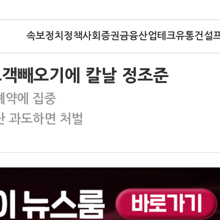
속보
정치
정책
사회
증권
금융
산업
테크
유통
건설
고객빼오기에 칼날 정조준
계약에 집중
단 과도하면 처벌