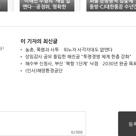
당
'이해진 무혐의' 재발 없
화물 운송용역 입찰에
자
앤다…공정위, 명확한
동방·CJ대한통운 수년
 담
고발 기준 제시
'짬짜미'…공정위, 5.5
억 처벌
이 기자의 최신글
다!
농촌, 폭염과 사투…외노자 사각지대도 없앤다
상임감사 공모 돌입한 해진공 "투명경영 체계 한층 강화"
해수부 신청사, 부산 '북항 1단계' 낙점…2030년 완공 목
(인사)해양환경공단
0
/
300