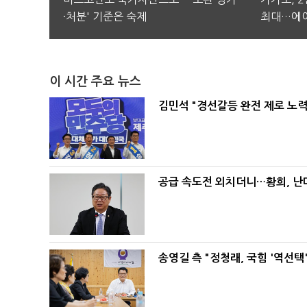
·처분' 기준은 숙제
최대…에이
이 시간 주요 뉴스
김민석 "경선갈등 완전 제로 노력
공급 속도전 외치더니…황희, 난
송영길 측 "정청래, 국힘 '역선