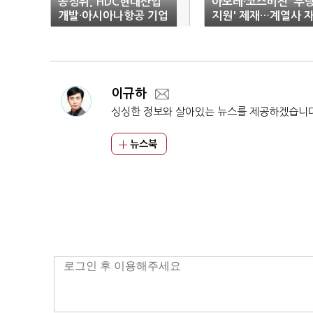
공정위, HDC현대산업
아모레·코스비전 '부
개발·아시아나항공 기업
지원' 제재…계열사 
결합 '승인'
금 차입 '750억 무상
보'
이규하
싱싱한 정보와 살아있는 뉴스를 제공하겠습니
뉴스북