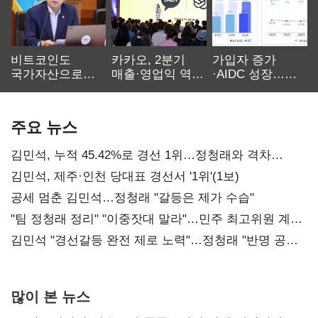
비트코인도
카카오, 2분기
가입자 증가
국가자산으로…'
매출·영업익 역대
·AIDC 성장…
보관·평가·처분'
최대…에이전트
SKT 2분기 성장
기준은 숙제
AI 수익화 관건
본궤도
주요 뉴스
김민석, 누적 45.42%로 경선 1위…정청래와 격차
0.86%p(2보)
김민석, 제주·인천 당대표 경선서 '1위'(1보)
공세 멈춘 김민석…정청래 "갈등은 제가 수습"
"팀 정청래 정리" "이중잣대 말라"…민주 최고위원 계파
다툼 격화
김민석 "경선갈등 완전 제로 노력"…정청래 "반명 공세
사과부터"
많이 본 뉴스