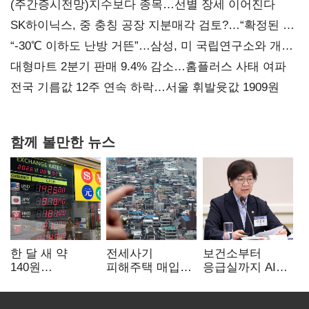
(주간증시전망)지수보다 종목…선별 장세 이어진다
SK하이닉스, 중 충칭 공장 지분매각 검토?…“확정된 바
없어”
“-30℃ 이하도 난방 거뜬”…삼성, 미 국립연구소와 개발
협력
대형마트 2분기 판매 9.4% 감소…홈플러스 사태 여파
전국 기름값 12주 연속 하락…서울 휘발윳값 1909원
함께 볼만한 뉴스
한 달 새 약
전세사기
보건소부터
140원
피해주택 매입
응급실까지 AI
급락…'역대급
1만호 돌파…
확산…지역의료
엔저'에 원화
누적 피해자
혁신 본격화
변곡점
4만278명