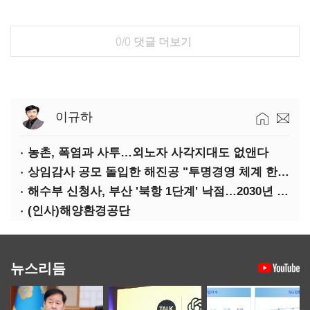
0/0
댓글 더보기
이규하
농촌, 폭염과 사투…외노자 사각지대도 없앤다
상임감사 공모 돌입한 해진공 "투명경영 체계 한층 강화"
해수부 신청사, 부산 '북항 1단계' 낙점…2030년 완공 목표
(인사)해양환경공단
뉴스리듬