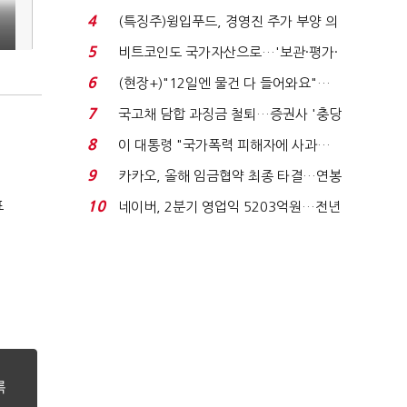
요"…'덜 똘똘한 한 채' 20...
4
(특징주)윙입푸드, 경영진 주가 부양 의
지에 상한가...
5
비트코인도 국가자산으로…'보관·평가·
자
처분' 기준은 ...
6
(현장+)"12일엔 물건 다 들어와요"…
빈 매대 채우며 문 연 ...
7
국고채 담합 과징금 철퇴…증권사 '충당
금 폭탄' 우려...
8
이 대통령 "국가폭력 피해자에 사과…
적극적 조사로 진...
9
카카오, 올해 임금협약 최종 타결…연봉
6.3% 인상·격려...
표
10
네이버, 2분기 영업익 5203억원…전년
비 0.2% 감소...