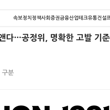
속보
정치
정책
사회
증권
금융
산업
테크
유통
건설
없앤다…공정위, 명확한 고발 기준
히 구분