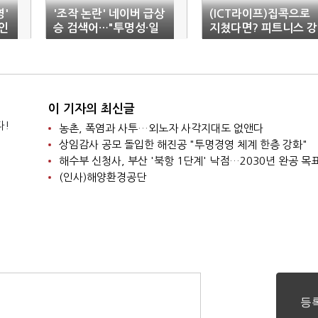
영'
'조작 논란' 네이버 급상
(ICT라이프)집콕으로
 인
승 검색어…"투명성·일
지쳤다면? 피트니스 강
관된 원칙이 해법"
사에게 온라인 상담받
이 기자의 최신글
다!
농촌, 폭염과 사투…외노자 사각지대도 없앤다
상임감사 공모 돌입한 해진공 "투명경영 체계 한층 강화"
해수부 신청사, 부산 '북항 1단계' 낙점…2030년 완공 목
(인사)해양환경공단