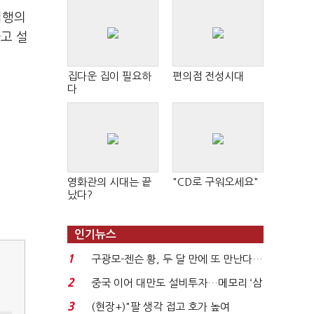
집행의
고 설
집다운 집이 필요하
편의점 전성시대
다
영화관의 시대는 끝
"CD로 구워오세요"
났다?
인기뉴스
1
구광모-젠슨 황, 두 달 만에 또 만난다…
로봇·AI 등 논...
2
중국 이어 대만도 설비투자…메모리 ‘삼
국전쟁’
3
(현장+)"팔 생각 접고 호가 높여