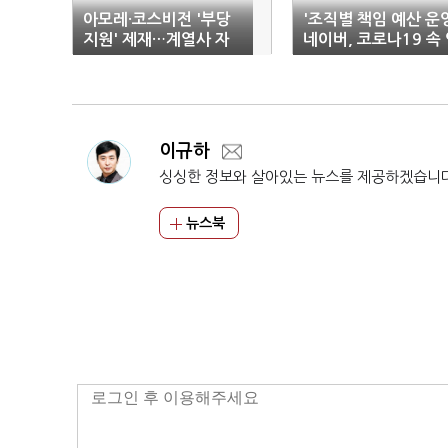
아모레·코스비전 '부당
'조직별 책임 예산 운
지원' 제재…계열사 자
네이버, 코로나19 속
금 차입 '750억 무상 담
재 채용 지속
보'
이규하
싱싱한 정보와 살아있는 뉴스를 제공하겠습니
뉴스북