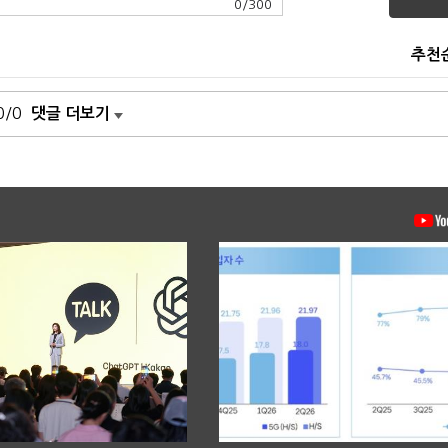
0
/
300
추천
0/0
댓글 더보기