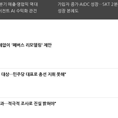
2분기 매출·영업익 역대
가입자 증가·AIDC 성장…SKT 2
전트 AI 수익화 관건
성장 본궤도
데없이 '폐버스 리모델링' 제안
택' 대상…민주당 대표로 총선 지휘 못해"
사과…적극적 조사로 진실 밝혀야"