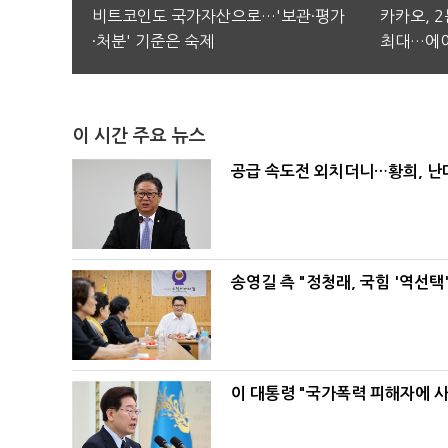
비트코인도 국가자산으로…'보관·평가
카카오, 
·처분' 기준은 숙제
최대…에이
이 시간 주요 뉴스
공급 속도전 외치더니…황희, 난
송영길 측 "정청래, 국힘 '역선
이 대통령 "국가폭력 피해자에 