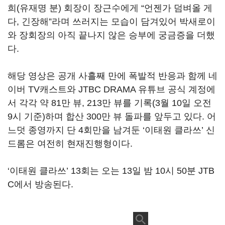
희
(
유재명 분
)
회장이 장근수에게
“
언젠가 덤벼올 게
다
,
긴장해
”
라며 쓰러지는 모습이 담겨있어 박새로이
와 장회장의 아직 끝나지 않은 승부에 궁금증을 더했
다
.
해당 영상은 공개 사흘째 만에 폭발적 반응과 함께 네
이버
TV
캐스트와
JTBC DRAMA
유튜브 공식 계정에
서 각각 약
81
만 뷰
, 213
만 뷰를 기록
(3
월
10
일 오전
9
시 기준
)
하며 합산
300
만 뷰 돌파를 앞두고 있다
.
어
느덧 종영까지 단
4
회만을 남겨둔
‘
이태원 클라쓰
’
신
드롬은 여전히 현재진행형이다
.
‘이태원 클라쓰
’ 13
회는 오는
13
일 밤
10
시
50
분
JTB
C
에서 방송된다
.