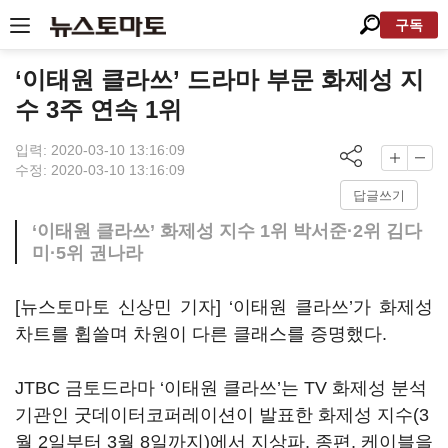
구독
‘이태원 클라쓰’ 드라마 부문 화제성 지
수 3주 연속 1위
입력: 2020-03-10 13:16:09
수정: 2020-03-10 13:16:09
답글쓰기
‘이태원 클라쓰’ 화제성 지수 1위 박서준·2위 김다
미·5위 권나라
[뉴스토마토 신상민 기자] ‘이태원 클라쓰
’
가 화제성
차트를 휩쓸며 차원이 다른 클래스를 증명했다
.
JTBC
금토드라마
‘
이태원 클라쓰
’
는
TV
화제성 분석
기관인 굿데이터코퍼레이션이 발표한 화제성 지수
(3
월
2
일부터
3
월
8
일까지
)
에서 지상파
,
종편
,
케이블을