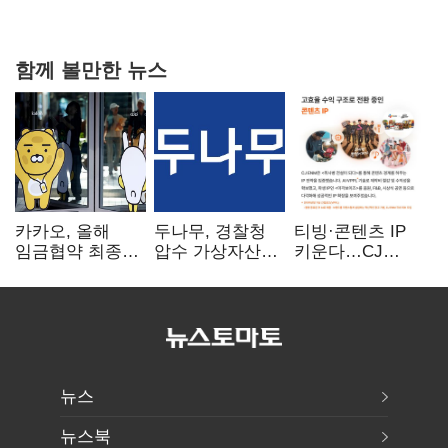
함께 볼만한 뉴스
카카오, 올해
두나무, 경찰청
티빙·콘텐츠 IP
임금협약 최종
압수 가상자산
키운다…CJ
타결…연봉 6.3%
보관 맡는다…
ENM, 하반기
인상·격려금
커스터디 사업
글로벌 확장 가속
300만원
최종 낙찰
뉴스
뉴스북