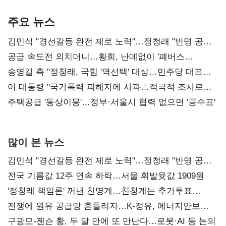
기준은 숙제
AI 수익화 관건
본궤도
주요 뉴스
김민석 "경선갈등 완전 제로 노력"…정청래 "반명 공세
사과부터"
공급 속도전 외치더니…황희, 난데없이 '폐버스
리모델링' 제안
송영길 측 "정청래, 국힘 '역선택' 대상…민주당 대표로
총선 지휘 못해"
이 대통령 "국가폭력 피해자에 사과…적극적 조사로
진실 밝혀야"
주택공급 '동상이몽'…정부·서울시 협력 없으면 '공수표'
많이 본 뉴스
김민석 "경선갈등 완전 제로 노력"…정청래 "반명 공세
사과부터"
전국 기름값 12주 연속 하락…서울 휘발윳값 1909원
'정청래 책임론' 꺼낸 친명계…친청계는 추가투표
때리기
전쟁에 원유 공급망 흔들리자…K-정유, 에너지안보
핵심으로 재부상
구광모-젠슨 황, 두 달 만에 또 만난다…로봇·AI 등 논의