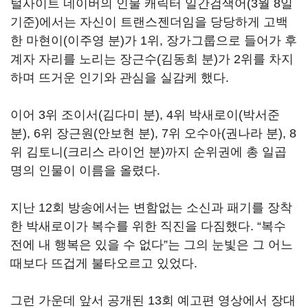
털사이트 네이버의 인물 캐릭터 일간검색어
(3
월
8
일
기준
)
에서는 자신이 트랜스젠더임을 당당하게 고백
한 마현이
(
이주영 분
)
가
1
위
,
장가그룹으로 들어가 후
계자 자리를 노리는 장근수
(
김동희 분
)
가
2
위를 차지
하며 뜨거운 인기와 관심을 실감케 했다
.
이어
3
위 조이서
(
김다미 분
), 4
위 박새로이
(
박서준
분
), 6
위 장근원
(
안보현 분
), 7
위 오수아
(
권나라 분
), 8
위 김토니
(
크리스 라이언 분
)
까지 순위권에 총 일곱
명의 인물이 이름을 올렸다
.
지난
12
회 방송에서는 변함없는 소신과 패기를 장착
한 박새로이가 복수를 위한 직진을 다짐했다
. “
복수
전에 내 행복은 있을 수 없다
”
는 그의 눈빛은 그 어느
때보다 뜨겁게 불타오르고 있었다
.
그런 가운데 앞서 공개된
13
회 예고편 영상에서 장대