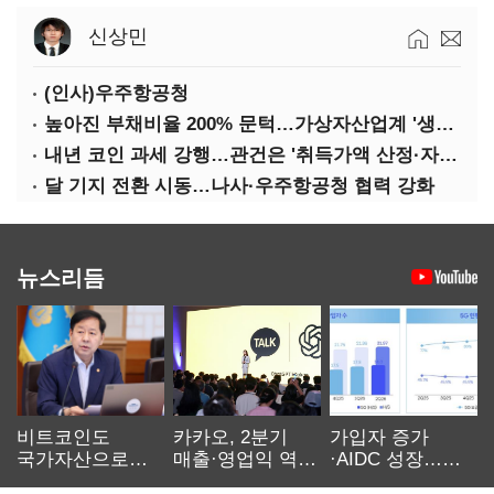
신상민
(인사)우주항공청
높아진 부채비율 200% 문턱…가상자산업계 '생존 시험대'
내년 코인 과세 강행…관건은 '취득가액 산정·자산 이동'
달 기지 전환 시동…나사·우주항공청 협력 강화
뉴스리듬
비트코인도
카카오, 2분기
가입자 증가
국가자산으로…'
매출·영업익 역대
·AIDC 성장…
보관·평가·처분'
최대…에이전트
SKT 2분기 성장