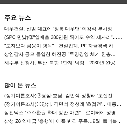
최대…에이전트
SKT 2분기 성장
‘격돌’
AI 수익화 관건
본궤도
주요 뉴스
대우건설, 신임 대표에 '정통 대우맨' 이강석 부사장
내정
(SPC 민낯)③"일매출 280만원 찍어도 수익 제자리"…
점주 울리는 '상시 할인'
"토지보다 금융이 병목"…건설업계, PF 자금경색 해소
목소리
상임감사 공모 돌입한 해진공 "투명경영 체계 한층
강화"
해수부 신청사, 부산 '북항 1단계' 낙점…2030년 완공
목표
많이 본 뉴스
(정기여론조사)②당심·호남, 김민석-정청래 '초접전'
(정기여론조사)①당심, 김민석·정청래 '초접전'…대통령
지지도 '50% 아래로'(종합)
삼전닉스 “주주환원 확대 방안 마련”…로이터에 성명
보내
삼성 Z8 역대급 ‘흥행’에 애플 반격 주목…9월 ‘폴더블