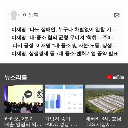
이성휘
이재명 "나도 장애인, 누구나 차별없이 일할 기회 중요"
이재명 "대·중소 힘의 균형 무너져 '착취'…주4일제, 가야할 길"
'다시 공정' 이재명 "대·중소 및 자본·노동, 상생하는 공정한 성장"
이재명, 상생경제 등 7대 중소·벤처기업 공약 발표
뉴스리듬
카카오, 2분기
가입자 증가
배터리 3사, 호남
매출·영업익 역대
·AIDC 성장…
ESS 시장서