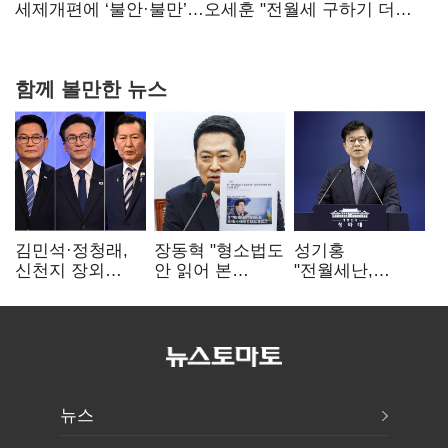
대전’
세제개편에 ‘불안·불만’…오세훈 "전월세 구하기 더
힘들어질 것"
함께 볼만한 뉴스
김민석·정청래,
장동혁 "형소법도
성기홍
신천지 장외
안 읽어 본
"전월세난,
설전…송영길
대통령…빛의
세금보단 수요·
"호남 계몽 규탄"
속도로 무너질
공급 문제"…닥공
것"
시사
뉴스