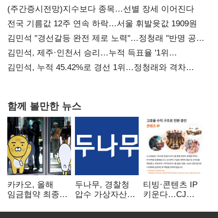
(주간증시전망)지수보다 종목…선별 장세 이어진다
전국 기름값 12주 연속 하락…서울 휘발윳값 1909원
김민석 "경선갈등 완전 제로 노력"…정청래 "반명 공세
사과부터"
김민석, 제주·인천서 승리…누적 득표율 '1위
탈환'(종합)
김민석, 누적 45.42%로 경선 1위…정청래와 격차
0.86%p(2보)
함께 볼만한 뉴스
카카오, 올해
두나무, 경찰청
티빙·콘텐츠 IP
임금협약 최종
압수 가상자산
키운다…CJ
타결…연봉 6.3%
보관 맡는다…
ENM, 하반기
인상·격려금
커스터디 사업
글로벌 확장 가속