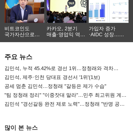
비트코인도
카카오, 2분기
가입자 증가
국가자산으로…'
매출·영업익 역대
·AIDC 성장…
보관·평가·처분'
최대…에이전트
SKT 2분기 성장
기준은 숙제
AI 수익화 관건
본궤도
주요 뉴스
김민석, 누적 45.42%로 경선 1위…정청래와 격차
0.86%p(2보)
김민석, 제주·인천 당대표 경선서 '1위'(1보)
공세 멈춘 김민석…정청래 "갈등은 제가 수습"
"팀 정청래 정리" "이중잣대 말라"…민주 최고위원 계파
다툼 격화
김민석 "경선갈등 완전 제로 노력"…정청래 "반명 공세
사과부터"
많이 본 뉴스