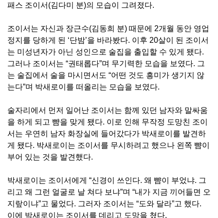
패스 조이서
(
김다미 분
)
의 모습이 그려졌다
.
조이서는 자신과 장근수
(
김동희 분
)
때문에
2
개월 동안 영업
정지를 당하게 된
‘
단밤
’
을 바라봤다
.
이후
20
살이 된 조이서
는 미성년자가 아닌 성인으로 술집을 출입할 수 있게 됐다
.
그러나 조이서는
“
권태롭다
”
며 무기력한 모습을 보였다
.
그
는 술집에서 술을 마시면서도
“
어떤 것도 흥미가 생기지 않
는다
”
며 박새로이를 떠올리는 모습을 보였다
.
술자리에서 먼저 일어난 조이서는 함께 있던 남자와 말싸움
을 하게 되고 뺨을 맞게 됐다
.
이로 인해 무작정 도망친 조이
서는 우연히 남자 화장실에 들어갔다가 박새로이를 발견하
게 됐다
.
박새로이는 조이서를 무시하려고 했으나 왼쪽 뺨이
부어 있는 것을 발견했다
.
박새로이는 조이서에게
“
신경이 쓰인다
.
왜 뺨이 부었냐
.
그
리고 왜 그런 얼굴로 날 쳐다 보냐
”
며
“
내가 지금 끼어들면 오
지랖이냐
”
고 물었다
.
그러자 조이서는
“
도와 달라
”
고 했다
.
이에 박새로이는 조이서를 데리고 도망을 쳤다
.