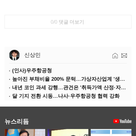
0/0
댓글 더보기
신상민
(인사)우주항공청
높아진 부채비율 200% 문턱…가상자산업계 '생존 시험대'
내년 코인 과세 강행…관건은 '취득가액 산정·자산 이동'
달 기지 전환 시동…나사·우주항공청 협력 강화
뉴스리듬