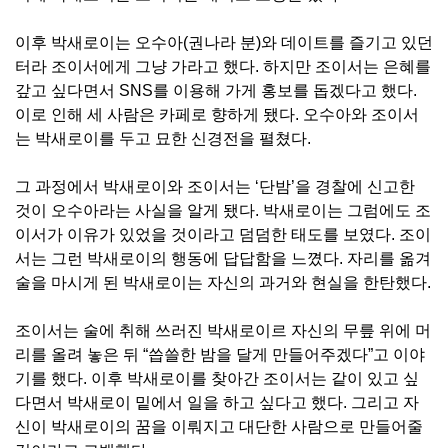
이후 박새로이는 오수아
(
권나라 분
)
와 데이트를 즐기고 있던
터라 조이서에게 그냥 가라고 했다
.
하지만 조이서는 은혜를
갚고 싶다면서
SNS
를 이용해 가게 홍보를 돕겠다고 했다
.
이로 인해 세 사람은 카페로 향하게 됐다
.
오수아와 조이서
는 박새로이를 두고 묘한 신경전을 펼쳤다
.
그 과정에서 박새로이와 조이서는
‘
단밤
’
을 경찰에 신고한
것이 오수아라는 사실을 알게 됐다
.
박새로이는 그럼에도 조
이서가 이유가 있었을 것이라고 덤덤한 태도를 보였다
.
조이
서는 그런 박새로이의 행동에 답답함을 느꼈다
.
자리를 옮겨
술을 마시게 된 박새로이는 자신의 과거와 현실을 한탄했다
.
조이서는 술에 취해 쓰러진 박새로이르 자신의 무릎 위에 머
리를 올려 놓은 뒤
“
씁쓸한 밤을 달게 만들어주겠다
”
고 이야
기를 했다
.
이후 박새로이를 찾아간 조이서는 같이 있고 싶
다면서 박새로이 밑에서 일을 하고 싶다고 했다
.
그리고 자
신이 박새로이의 꿈을 이뤄지고 대단한 사람으로 만들어줄