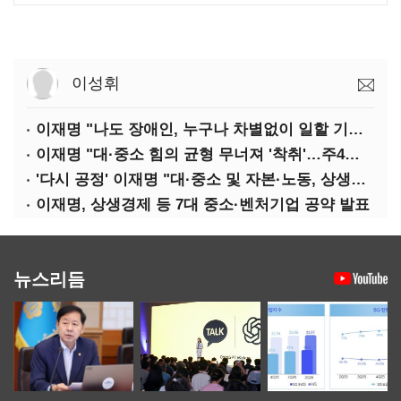
이성휘
이재명 "나도 장애인, 누구나 차별없이 일할 기회 중요"
이재명 "대·중소 힘의 균형 무너져 '착취'…주4일제, 가야할 길"
'다시 공정' 이재명 "대·중소 및 자본·노동, 상생하는 공정한 성장"
이재명, 상생경제 등 7대 중소·벤처기업 공약 발표
뉴스리듬