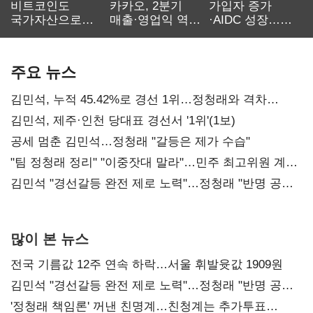
비트코인도
카카오, 2분기
가입자 증가
국가자산으로…'
매출·영업익 역대
·AIDC 성장…
보관·평가·처분'
최대…에이전트
SKT 2분기 성장
기준은 숙제
AI 수익화 관건
본궤도
주요 뉴스
김민석, 누적 45.42%로 경선 1위…정청래와 격차
0.86%p(2보)
김민석, 제주·인천 당대표 경선서 '1위'(1보)
공세 멈춘 김민석…정청래 "갈등은 제가 수습"
"팀 정청래 정리" "이중잣대 말라"…민주 최고위원 계파
다툼 격화
김민석 "경선갈등 완전 제로 노력"…정청래 "반명 공세
사과부터"
많이 본 뉴스
전국 기름값 12주 연속 하락…서울 휘발윳값 1909원
김민석 "경선갈등 완전 제로 노력"…정청래 "반명 공세
사과부터"
'정청래 책임론' 꺼낸 친명계…친청계는 추가투표