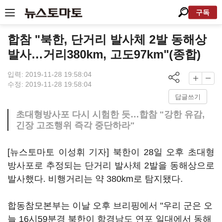
구독
합참 "북한, 단거리 발사체 2발 동해상
발사…거리380km, 고도97km"(종합)
입력: 2019-11-28 19:58:04
수정: 2019-11-28 19:58:04
답글쓰기
초대형방사포 다시 시험한 듯…합참 "강한 유감,
긴장 고조행위 즉각 중단하라"
[뉴스토마토 이성휘 기자] 북한이 28일 오후 초대형
방사포로 추정되는 단거리 발사체 2발을 동해상으로
발사했다. 비행거리는 약 380km로 탐지됐다.
합동참모본부는 이날 오후 브리핑에서 "우리 군은 오
늘 16시59분경 북한이 함경남도 연포 일대에서 동해