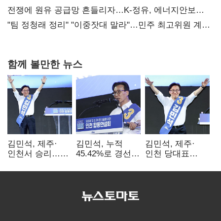
때리기
전쟁에 원유 공급망 흔들리자…K-정유, 에너지안보
핵심으로 재부상
"팀 정청래 정리" "이중잣대 말라"…민주 최고위원 계파
다툼 격화
함께 볼만한 뉴스
김민석, 제주·
김민석, 누적
김민석, 제주·
인천서 승리…
45.42%로 경선
인천 당대표
누적 득표율 '1위
1위…정청래와
경선서 '1위'(1보)
탈환'(종합)
격차
0.86%p(2보)