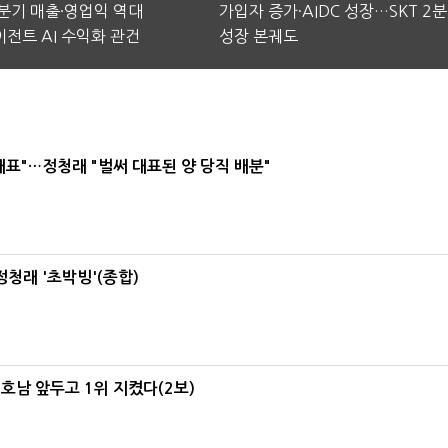
2분기 매출·영업익 역대
가입자 증가·AIDC 성장…SKT 2
전트 AI 수익화 관건
성장 본궤도
대표"…정청래 "벌써 대표된 양 당직 배분"
정청래 '초박빙'(종합)
 호남 앞두고 1위 지켰다(2보)