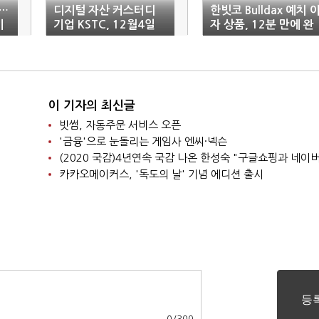
…
디지털 자산 커스터디
한빗코 Bulldax 예치 
이
기업 KSTC, 12월4일
자 상품, 12분 만에 완
사업설명회 개최
판
이 기자의 최신글
빗썸, 자동주문 서비스 오픈
'금융'으로 눈돌리는 게임사 엔씨·넥슨
카카오메이커스, '독도의 날' 기념 에디션 출시
0
/
300