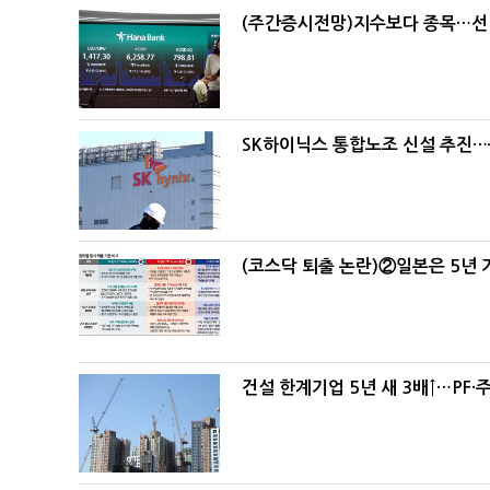
(주간증시전망)지수보다 종목…선
SK하이닉스 통합노조 신설 추진…
(코스닥 퇴출 논란)②일본은 5년
건설 한계기업 5년 새 3배↑…PF·