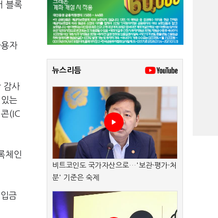
터 블록
사용자
뉴스리듬
안 감사
 있는
콘(IC
블록체인
비트코인도 국가자산으로…'보관·평가·처
분' 기준은 숙제
 입금