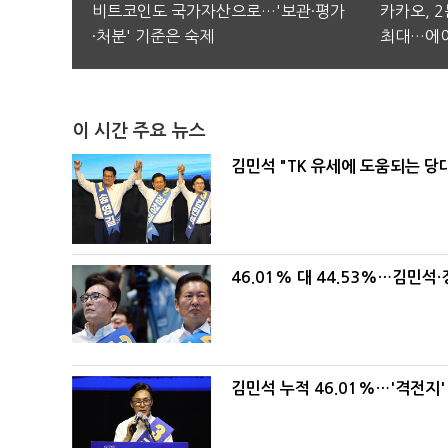
비트코인도 국가자산으로…'보관·평가
카카오, 
·처분' 기준은 숙제
최대…에이
이 시간 주요 뉴스
김민석 "TK 유세에 도움되는 당
46.01% 대 44.53%…김민석·
김민석 누적 46.01%…'격전지'