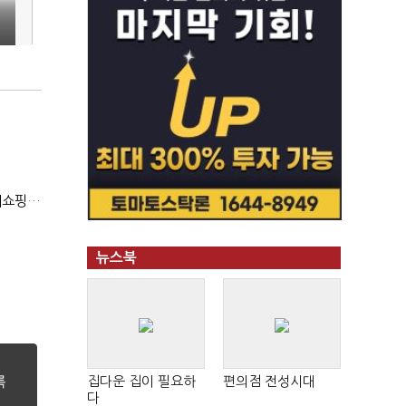
이
(2020 국감)4년연속 국감 나온 한성숙 "구글쇼핑과 네이버쇼핑 건은 달라"
뉴스북
집다운 집이 필요하
편의점 전성시대
다