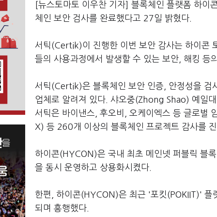
[뉴스토마토 이우찬 기자] 블록체인 플랫폼 하이콘(
체인 보안 검사를 완료했다고 27일 밝혔다.
서틱(Certik)이 진행한 이번 보안 감사는 하이콘
들의 사용과정에서 발생할 수 있는 보안, 해킹 등
서틱(Certik)은 블록체인 보안 인증, 안정성을
업체로 알려져 있다. 샤오중(Zhong Shao) 예일
서틱은 바이낸스, 후오비, 오케이엑스 등 글로벌 암호
X) 등 260개 이상의 블록체인 프로젝트 감사를 
하이콘(HYCON)은 국내 최초 메인넷 퍼블릭 
을 동시 운영하고 상용화시켰다.
한편, 하이콘(HYCON)은 최근 '포킷(POKIIT)
되며 흥행했다.