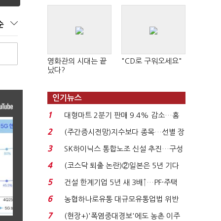
순
영화관의 시대는 끝
"CD로 구워오세요"
났다?
인기뉴스
1
대형마트 2분기 판매 9.4% 감소…홈
플러스 사태 여파...
2
(주간증시전망)지수보다 종목…선별 장
세 이어진다...
3
SK하이닉스 통합노조 신설 추진…구성
원 간 성과급 불...
4
(코스닥 퇴출 논란)②일본은 5년 기다
려주는데 우리는 ...
5
건설 한계기업 5년 새 3배↑…PF·주택
침체에 재무 ...
6
농협하나로유통 대규모유통업법 위반
적발…공정위, 과...
7
(현장+)'폭염중대경보'에도 농촌 이주