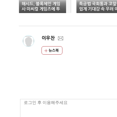
해시드, 블록체인 게임
특금법 국회통과 코앞
사 미씨컬 게임즈에 투
업계 기대감 속 우려 
자
유는?
이우찬
뉴스북