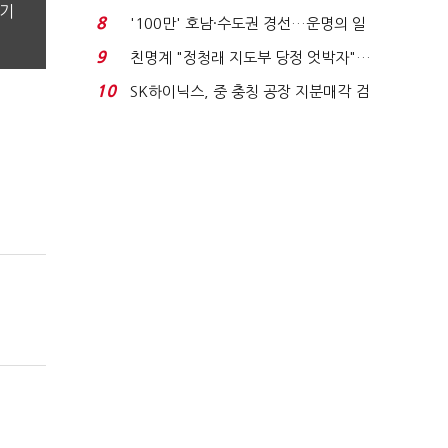
분기
노동자는 강행군…'야...
8
'100만' 호남·수도권 경선…운명의 일
주일
9
친명계 "정청래 지도부 당정 엇박자"…
친청계 "신천지 오...
10
SK하이닉스, 중 충칭 공장 지분매각 검
토?…“확정된 바...