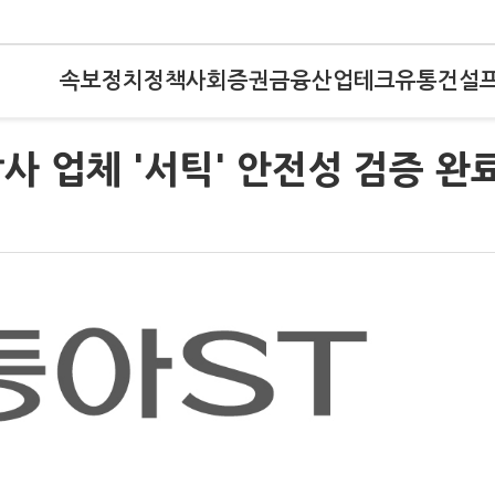
속보
정치
정책
사회
증권
금융
산업
테크
유통
건설
사 업체 '서틱' 안전성 검증 완