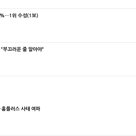
4%…1위 수성(1보)
 "부끄러운 줄 알아야"
소…홈플러스 사태 여파