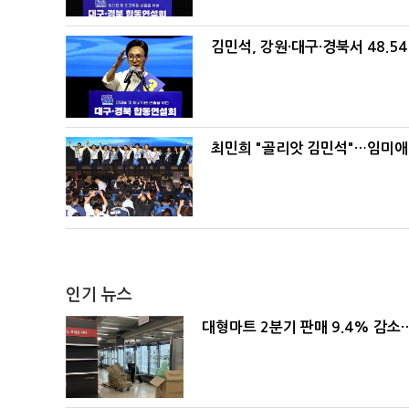
김민석, 강원·대구·경북서 48.5
최민희 "골리앗 김민석"…임미애
인기 뉴스
대형마트 2분기 판매 9.4% 감