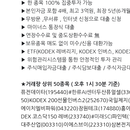
▶ 한 종목 100% 집중투자 가능
▶본인자금 포함 4배, 최고 3억원, 최장 5년(6개
▶무방문 ,무서류 , 인터넷 신청으로 대출 신청
▶ 마이너스 통장식 대출
▶연장수수료 및 중도상환수수료 無
▶보유종목 매도 없이 미수/신용 대환가능
▶ ETF(KODEX 레버리지, KODEX 인버스, KOD
▶ 위험관리시스템을 통한 안정적인 투자 관리
▶ 주식매입자금대출 / 주식담보대출 / 주식자금
★거래량 상위 50종목 ( 오후 1시 30분 기준)
퓨전데이타(195440)
#한류AI센터
두산퓨얼셀(336
50)
KODEX 200선물인버스2(252670)
국일제지(0
에이치엘비파워(043220)
장원테크(174880)
흥아
DEX 코스닥150 레버(233740)
#미래SCI
파인텍(1
대주산업(003310)
이에스브이(223310)
삼본전자(