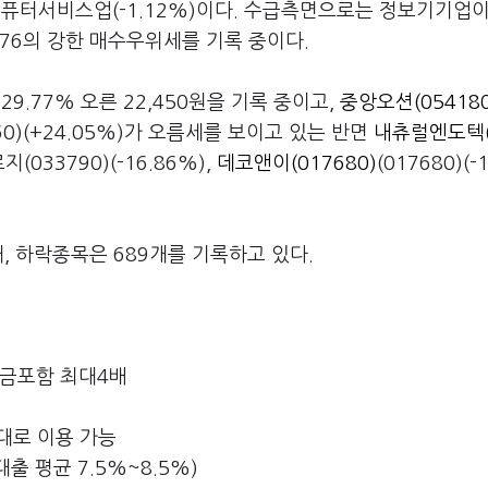
, 컴퓨터서비스업(-1.12%)이다. 수급측면으로는 정보기기업이 
:76의 강한 매수우위세를 기록 중이다.
가 29.77% 오른 22,450원을 기록 중이고,
중앙오션(054180
960)(+24.05%)가 오름세를 보이고 있는 반면
내츄럴엔도텍(
(033790)(-16.86%),
데코앤이(017680)
(017680)(-
, 하락종목은 689개를 기록하고 있다.
자금포함 최대4배
대로 이용 가능
대출 평균 7.5%~8.5%)