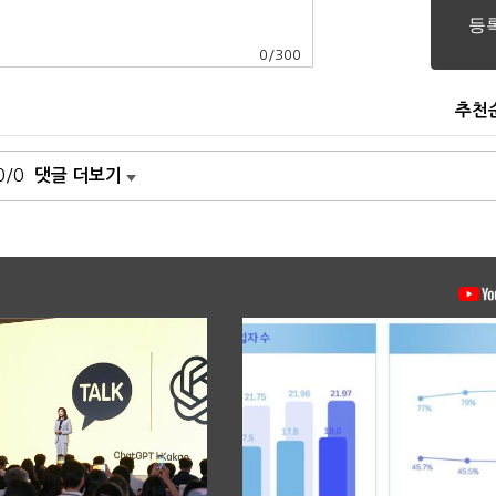
0
/
300
추천
0/0
댓글 더보기