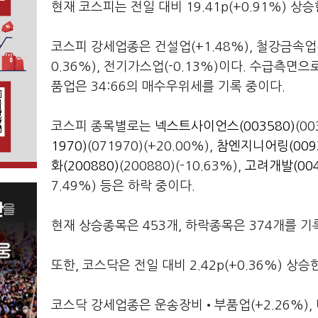
현재 코스피는 전일 대비 19.41p(+0.91%) 상승
코스피 강세업종은 건설업(+1.48%), 철강금속업(
0.36%), 전기가스업(-0.13%)이다. 수급측
품업은 34:66의 매수우위세를 기록 중이다.
코스피 종목별로는
넥스트사이언스(003580)
(0
1970)
(071970)(+20.00%),
참엔지니어링(0093
화(200880)
(200880)(-10.63%),
고려개발(004
7.49%) 등은 하락 중이다.
현재 상승종목은 453개, 하락종목은 374개를 기
또한, 코스닥은 전일 대비 2.42p(+0.36%) 상승
코스닥 강세업종은 운송장비•부품업(+2.26%), 비