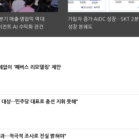
2분기 매출·영업익 역대
가입자 증가·AIDC 성장…SKT 2
전트 AI 수익화 관건
성장 본궤도
데없이 '폐버스 리모델링' 제안
택' 대상…민주당 대표로 총선 지휘 못해"
사과…적극적 조사로 진실 밝혀야"