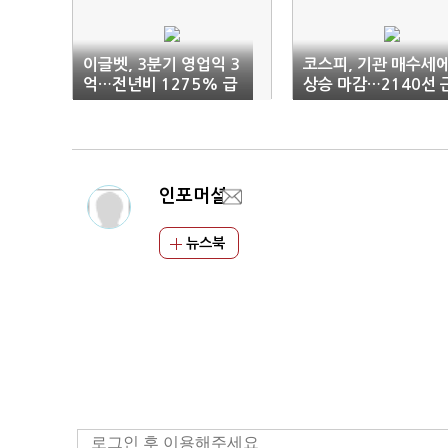
이글벳, 3분기 영업익 3
코스피, 기관 매수세
억…전년비 1275% 급
상승 마감…2140선 
증
접
인포머셜
뉴스북