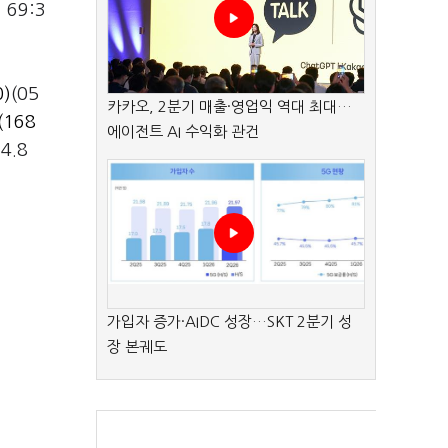
69:3
)
(05
카카오, 2분기 매출·영업익 역대 최대…
168
에이전트 AI 수익화 관건
14.8
가입자 증가·AIDC 성장…SKT 2분기 성
장 본궤도