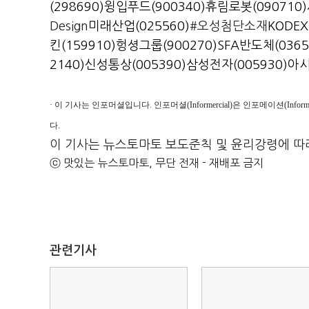
(298690)
윙입푸드(900340)
휴림로봇(090710)
Design
미래산업(025560)
#오성첨단소재
KODEX
킨(159910)
헝셩그룹(900270)
SFA반도체(0365
2140)
신성통상(005390)
삼성전자(005930)
아시
· 이 기사는 인포머셜입니다. 인포머셜(Informercial)은 인포메이션(Inf
다.
이 기사는 뉴스토마토 보도준칙 및 윤리강령에 따
ⓒ 맛있는 뉴스토마토, 무단 전재 - 재배포 금지
관련기사