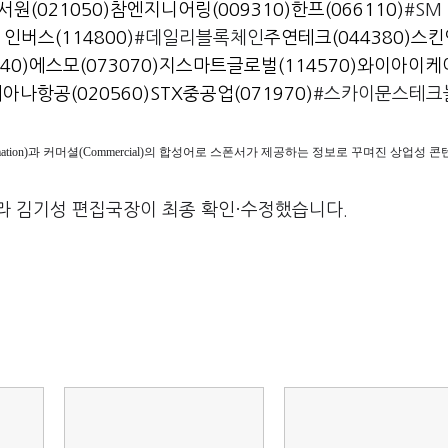
서원(021050)
참엔지니어링(009310)
한프(066110)
#SM 
 인버스(114800)
#데일리블록체인
주연테크(044380)
스킨
40)
에스모(073070)
지스마트글로벌(114570)
와이아이케이
아나항공(020560)
STX중공업(071970)
#스카이문스테크
ormation)과 커머셜(Commercial)의 합성어로 스폰서가 제공하는 정보로 꾸며진 상업성
라 김기성 편집국장이 최종 확인·수정했습니다.