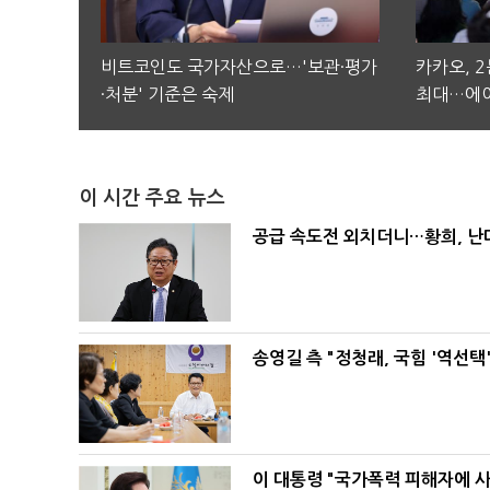
비트코인도 국가자산으로…'보관·평가
카카오, 
·처분' 기준은 숙제
최대…에이
이 시간 주요 뉴스
공급 속도전 외치더니…황희, 난
송영길 측 "정청래, 국힘 '역선
이 대통령 "국가폭력 피해자에 