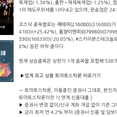
목재업(-1.34%), 출판•매체복제업(-1.25%)
1의 매도우위세를 나타내고 있으며, 운송업은 24
코스닥 종목별로는
제테마(216080)
(216080)
4180)(+25.42%),
동양이엔피(079960)
(079
330)
(168330)(-20.85%), #스카이문스테크놀로지
8%) 등은 하락 중이다.
현재 상승종목은 상한가 1개 종목을 포함해 538개
▶업계 최고 상품 토마토스탁론 바로가기
☞ 토마토스탁론, 이용중인 증권사 그대로, 본인
토마토스탁론이란 ?( 연계 신용대출 )
▶ 증권사 변경 없이/신규 계좌 개설 없이 기존 그
▶ 금리 최저 연 4.2% 부터 (증권사 신용 및 담보