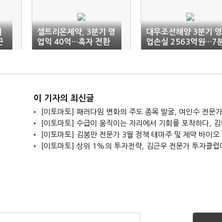
에
셀트리온제약, 3분기 영
대우조선해양 3분기 영
근
업익 40억…흑자 전환
업손실 2563억원…7
성공
기 만에 적자 전환
이 기자의 최신글