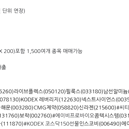
월 단위 연장)
EX 200)포함 1,500여개 종목 매매가능
대출
260)
라이브플렉스(050120)
필룩스(033180)
남선알미늄(
78130)
KODEX 레버리지(122630)
넥스트사이언스(0035
해운(003280)
CMG제약(058820)
신라젠(215600)
#씨
31760)
보락(002760)
#에이비프로바이오
콤텍시스템(031
111870)
#KODEX 코스닥150선물
인스코비(006490)
에