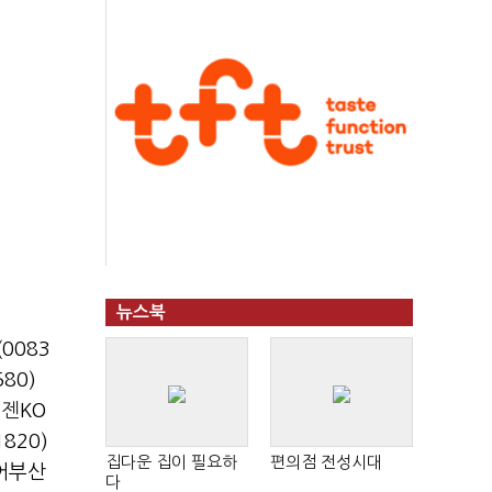
뉴스북
0083
80)
티젠
KO
820)
집다운 집이 필요하
편의점 전성시대
어부산
다