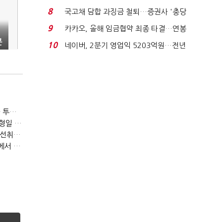
적극적 조사로 진...
8
국고채 담합 과징금 철퇴…증권사 '충당
금 폭탄' 우려...
9
카카오, 올해 임금협약 최종 타결…연봉
6.3% 인상·격려...
분
10
네이버, 2분기 영업익 5203억원…전년
비 0.2% 감소...
[이토마토] 패러다임 변화의 주도 종목 발굴, 여인수 전문가 투자클럽
[이토마토] 수급이 움직이는 자리에서 기회를 포착하다, 김형일 전문가 투자클럽
[이토마토] 김봉만 전문가 3월 정책 테마주 및 제약 바이오 선취매 전략 아카데미 3/5(목) 2부 진행
[이토마토] 상위 1%의 투자전략, 김근우 전문가 투자클럽에서 확인하세요