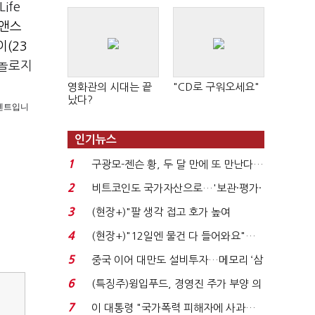
Life
앤스
(23
놀로지
영화관의 시대는 끝
"CD로 구워오세요"
났다?
 콘텐트입니
인기뉴스
1
구광모-젠슨 황, 두 달 만에 또 만난다…
로봇·AI 등 논...
2
비트코인도 국가자산으로…'보관·평가·
처분' 기준은 ...
3
(현장+)"팔 생각 접고 호가 높여
요"…'덜 똘똘한 한 채' 20...
4
(현장+)"12일엔 물건 다 들어와요"…
빈 매대 채우며 문 연 ...
5
중국 이어 대만도 설비투자…메모리 ‘삼
국전쟁’
6
(특징주)윙입푸드, 경영진 주가 부양 의
지에 상한가...
7
이 대통령 "국가폭력 피해자에 사과…