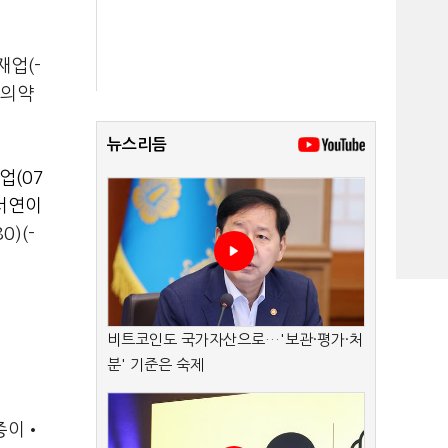
재업(-
 의약
뉴스리듬
업(07
서연이
0)(-
비트코인도 국가자산으로…'보관·평가·처
분' 기준은 숙제
 종이•