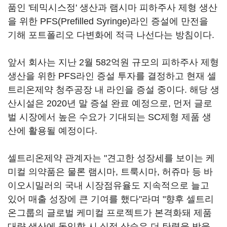
품인 '테믹시스정' 생산과 램시마 피하주사 제형 생산
을 위한 PFS(Prefilled Syringe)라인 증설에 만전을
기해 포트폴리오 다변화에 적극 나선다는 방침이다.
앞서 회사는 지난 2월 582억원 규모의 피하주사 제형
생산을 위한 PFS라인 증설 투자를 결정하고 현재 셀
트리온제약 청주공장 내 라인을 증설 중이다. 해당 생
산시설은 2020년 말 증설 완료 예정으로, 먼저 글로
벌 시장에서 높은 수요가 기대되는 SC제형 제품 생
산에 활용될 예정이다.
셀트리온제약 관계자는 "견고한 성장세를 보이는 케
미컬 의약품은 물론 램시마, 트룩시마, 허쥬마 등 바
이오시밀러의 국내 시장점유율도 지속적으로 늘고
있어 매출 성장에 큰 기여를 했다"라며 "향후 셀트리
온그룹의 글로벌 케미컬 프로젝트가 본격화돼 제품
대량 생산에 돌입할 시 실적 상승은 더 탄력을 받을