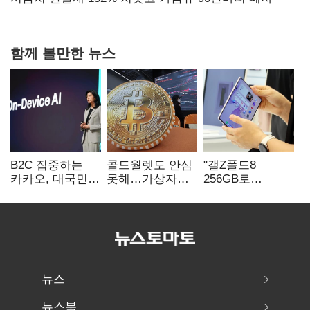
함께 볼만한 뉴스
B2C 집중하는
콜드월렛도 안심
"갤Z폴드8
카카오, 대국민
못해…가상자산
256GB로
서비스 '모두의
수탁 확대에
변경하면 지원금
AI' 사활
'보안 시험대'
추가"
뉴스
뉴스북