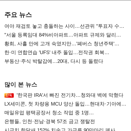
기준은 숙제
AI 수익화 관건
주요 뉴스
여야 재검토 놓고 충돌하는 사이…선관위 "투표자 수
오차 당연"
"서울 등록임대 84%비아파트…아파트 규제와 달리
해야"
황희, 사흘 만에 고개 숙였지만…'폐버스 청년주택'
후폭풍
한·미 연합연습 'UFS' 내주 돌입…전작권 회복
카운트다운
부동산·주식 박탈감에…20대, 다시 등 돌렸다
많이 본 뉴스
'한국판 IRA'서 빠진 전기차…청와대 벽에 막혔다
LX세미콘, 첫 차량용 MCU 양산 돌입…현대차·기아에
공급
매일유업 평택공장서 청소 작업 중 1명
사망…"안전관리체계 재점검"
은행들, 인천·전남·경북 57조 금고 쟁탈전
시금치 한달새 152% 치솟고 가금류 90만마리 폐사