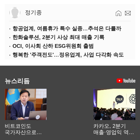
정기종
항공업계, 여름휴가 특수 실종…추석은 다를까
한화솔루션, 2분기 사상 최대 매출 기록
OCI, 이사회 산하 ESG위원회 출범
행복한 '주객전도'…정유업계, 사업 다각화 속도
뉴스리듬
비트코인도
카카오, 2분기
국가자산으로…'
매출·영업익 역대
보관·평가·처분'
최대…에이전트