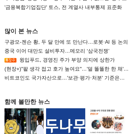
'금융복합기업집단' 토스, 전 계열사 내부통제 표준화
많이 본 뉴스
구광모-젠슨 황, 두 달 만에 또 만난다…로봇·AI 등 논의
중국 이어 대만도 설비투자…메모리 ‘삼국전쟁’
윙입푸드, 경영진 주가 부양 의지에 상한가
(현장+)"팔 생각 접고 호가 높여요"…'덜 똘똘한 한 채'
20억 키맞추기
비트코인도 국가자산으로…'보관·평가·처분' 기준은
숙제
함께 볼만한 뉴스