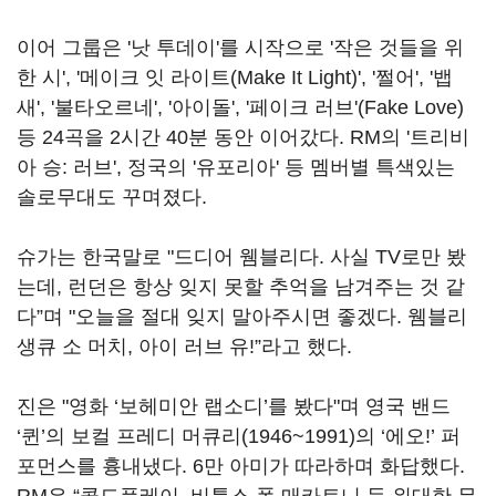
이어 그룹은 '낫 투데이'를 시작으로 '작은 것들을 위
한 시', '메이크 잇 라이트(Make It Light)', '쩔어', '뱁
새', '불타오르네', '아이돌', '페이크 러브'(Fake Love)
등 24곡을 2시간 40분 동안 이어갔다. RM의 '트리비
아 승: 러브', 정국의 '유포리아' 등 멤버별 특색있는
솔로무대도 꾸며졌다.
슈가는 한국말로 "드디어 웸블리다. 사실 TV로만 봤
는데, 런던은 항상 잊지 못할 추억을 남겨주는 것 같
다”며 "오늘을 절대 잊지 말아주시면 좋겠다. 웸블리
생큐 소 머치, 아이 러브 유!”라고 했다.
진은 "영화 ‘보헤미안 랩소디’를 봤다"며 영국 밴드
‘퀸’의 보컬 프레디 머큐리(1946~1991)의 ‘에오!’ 퍼
포먼스를 흉내냈다. 6만 아미가 따라하며 화답했다.