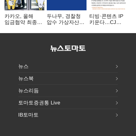
카카오, 올해
두나무, 경찰청
티빙·콘텐츠 IP
임금협약 최종
압수 가상자산
키운다…CJ
타결…연봉 6.3%
보관 맡는다…
ENM, 하반기
인상·격려금
커스터디 사업
글로벌 확장 가속
300만원
최종 낙찰
뉴스
뉴스북
뉴스리듬
토마토증권통 Live
IB토마토