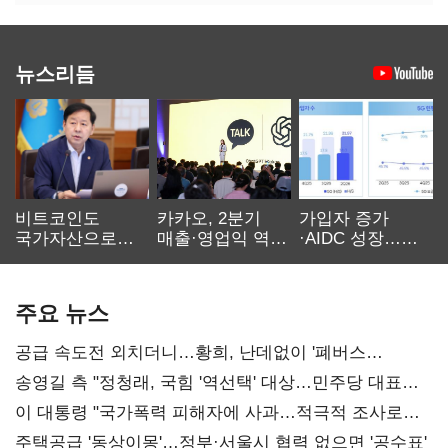
뉴스리듬
비트코인도
카카오, 2분기
가입자 증가
국가자산으로…'
매출·영업익 역대
·AIDC 성장…
보관·평가·처분'
최대…에이전트
SKT 2분기 성장
기준은 숙제
AI 수익화 관건
본궤도
주요 뉴스
공급 속도전 외치더니…황희, 난데없이 '폐버스
리모델링' 제안
송영길 측 "정청래, 국힘 '역선택' 대상…민주당 대표로
총선 지휘 못해"
이 대통령 "국가폭력 피해자에 사과…적극적 조사로
진실 밝혀야"
주택공급 '동상이몽'…정부·서울시 협력 없으면 '공수표'