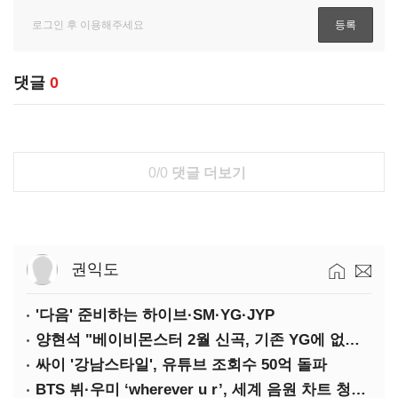
댓글
0
0/0
댓글 더보기
권익도
'다음' 준비하는 하이브·SM·YG·JYP
양현석 "베이비몬스터 2월 신곡, 기존 YG에 없던 노래"
싸이 '강남스타일', 유튜브 조회수 50억 돌파
BTS 뷔·우미 ‘wherever u r’, 세계 음원 차트 청신호