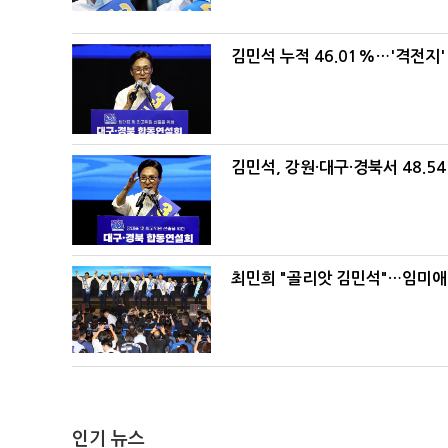
김민석 누적 46.01%…'격전지'
김민석, 강원·대구·경북서 48.5
최민희 "골리앗 김민석"…임미애
인기 뉴스