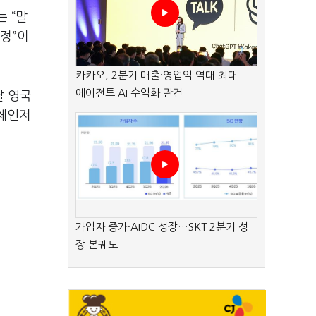
 “말
정”이
카카오, 2분기 매출·영업익 역대 최대…
에이전트 AI 수익화 관건
달 영국
임체인저
가입자 증가·AIDC 성장…SKT 2분기 성
장 본궤도