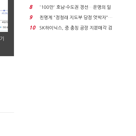
노동자는 강행군…'야...
8
'100만' 호남·수도권 경선…운명의 일
주일
9
친명계 "정청래 지도부 당정 엇박자"…
친청계 "신천지 오...
10
SK하이닉스, 중 충칭 공장 지분매각 검
토?…“확정된 바...
분기