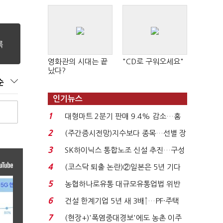
영화관의 시대는 끝
"CD로 구워오세요"
났다?
순
인기뉴스
1
대형마트 2분기 판매 9.4% 감소…홈
플러스 사태 여파...
2
(주간증시전망)지수보다 종목…선별 장
세 이어진다...
3
SK하이닉스 통합노조 신설 추진…구성
원 간 성과급 불...
4
(코스닥 퇴출 논란)②일본은 5년 기다
려주는데 우리는 ...
5
농협하나로유통 대규모유통업법 위반
적발…공정위, 과...
6
건설 한계기업 5년 새 3배↑…PF·주택
침체에 재무 ...
7
(현장+)'폭염중대경보'에도 농촌 이주