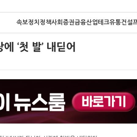
속보
정치
정책
사회
증권
금융
산업
테크
유통
건설
에 ‘첫 발’ 내딛어