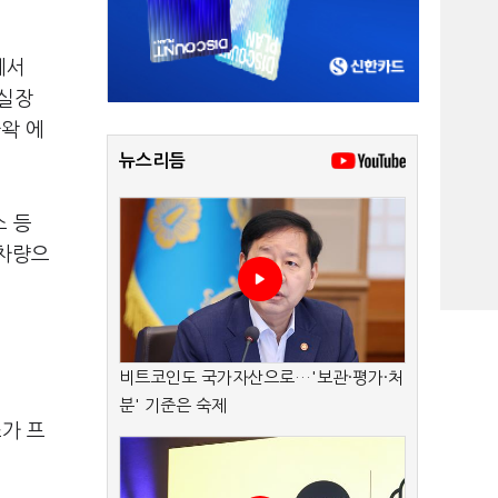
에서
매실장
라왁 에
뉴스리듬
소 등
 차량으
비트코인도 국가자산으로…'보관·평가·처
분' 기준은 숙제
가 프