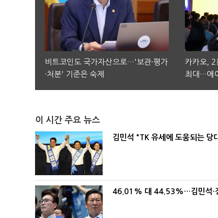
비트코인도 국가자산으로…'보관·평가
카카오, 
·처분' 기준은 숙제
최대…에이
이 시간 주요 뉴스
김민석 "TK 유세에 도움되는 당
46.01% 대 44.53%…김민석·