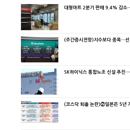
대형마트 2분기 판매 9.4% 감
(주간증시전망)지수보다 종목…선
SK하이닉스 통합노조 신설 추진…
(코스닥 퇴출 논란)②일본은 5년