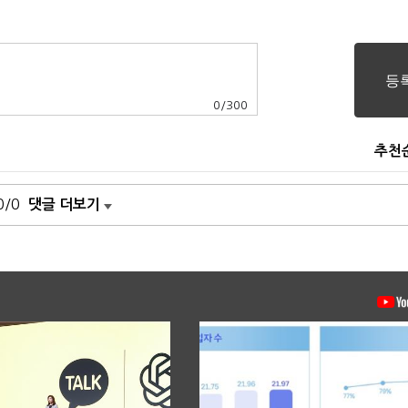
0
/
300
추천
0/0
댓글 더보기