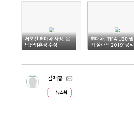
서보신 현대차 사장, 은
현대차, ‘FIFA U20 
탑산업훈장 수상
컵 폴란드 2019’ 공
량 전달
김재홍
뉴스북