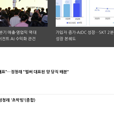
2분기 매출·영업익 역대
가입자 증가·AIDC 성장…SKT 2
전트 AI 수익화 관건
성장 본궤도
대표"…정청래 "벌써 대표된 양 당직 배분"
정청래 '초박빙'(종합)