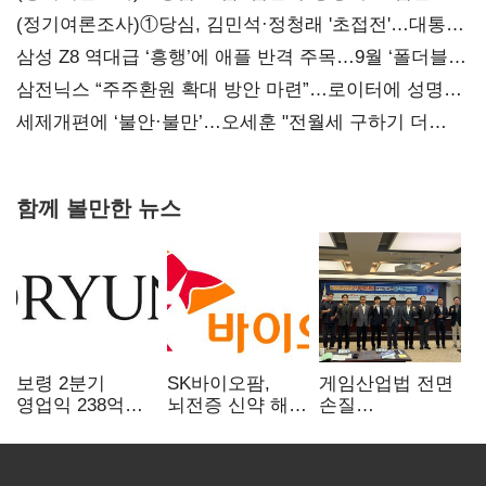
(정기여론조사)①당심, 김민석·정청래 '초접전'…대통령
지지도 '50% 아래로'(종합)
삼성 Z8 역대급 ‘흥행’에 애플 반격 주목…9월 ‘폴더블
대전’
삼전닉스 “주주환원 확대 방안 마련”…로이터에 성명
보내
세제개편에 ‘불안·불만’…오세훈 "전월세 구하기 더
힘들어질 것"
함께 볼만한 뉴스
보령 2분기
SK바이오팜,
게임산업법 전면
영업익 238억…
뇌전증 신약 해외
손질
전년 대비 6.2%↓
흥행 발판…
공감대…"낡은
차세대 신약 개발
규제 걷고
속도
안전장치 촘촘히