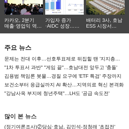
카카오, 2분기
가입자 증가
배터리 3사, 호남
매출·영업익 역대
·AIDC 성장…
ESS 시장서
최대…에이전트
SKT 2분기 성장
‘격돌’
AI 수익화 관건
본궤도
주요 뉴스
문제는 전대 이후…선호투표제로 뒤집힐 땐 '지지층
불복'
"1차 투표서 과반" "게임 끝"…호남대전 앞두고 '충돌'
김용범 책임론 봇물…경질 요구에 'ETF 특검' 주장까지
보건소부터 응급실까지 AI 확산…지역의료 혁신 본격화
"강남사옥 부지에 청년주택"…LH도 '공급 속도전'
많이 본 뉴스
(정기여론조사)②당심·호남, 김민석-정청래 '초접전'