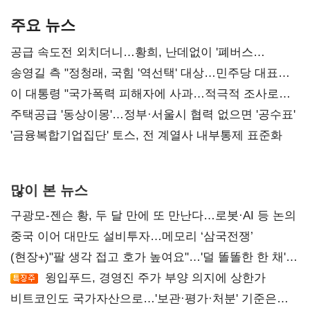
기준은 숙제
AI 수익화 관건
본궤도
주요 뉴스
공급 속도전 외치더니…황희, 난데없이 '폐버스
리모델링' 제안
송영길 측 "정청래, 국힘 '역선택' 대상…민주당 대표로
총선 지휘 못해"
이 대통령 "국가폭력 피해자에 사과…적극적 조사로
진실 밝혀야"
주택공급 '동상이몽'…정부·서울시 협력 없으면 '공수표'
'금융복합기업집단' 토스, 전 계열사 내부통제 표준화
많이 본 뉴스
구광모-젠슨 황, 두 달 만에 또 만난다…로봇·AI 등 논의
중국 이어 대만도 설비투자…메모리 ‘삼국전쟁’
(현장+)"팔 생각 접고 호가 높여요"…'덜 똘똘한 한 채'
20억 키맞추기
윙입푸드, 경영진 주가 부양 의지에 상한가
비트코인도 국가자산으로…'보관·평가·처분' 기준은