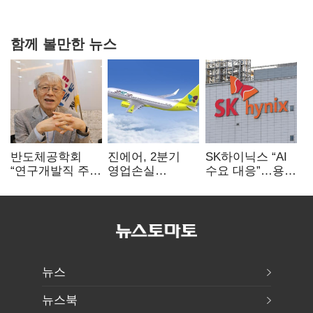
숙제
함께 볼만한 뉴스
반도체공학회
진에어, 2분기
SK하이닉스 “AI
“연구개발직 주
영업손실
수요 대응”…용인
52시간제
731억…유가
·청주 팹에 54조
개선해야”
상승 여파
투자
뉴스
뉴스북