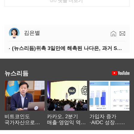
0/0
댓글 더보기
김은별
(뉴스리듬)위촉 3일만에 해촉된 나다은, 과거 SNS 글 조명
뉴스리듬
비트코인도
카카오, 2분기
가입자 증가
국가자산으로…'
매출·영업익 역대
·AIDC 성장…
보관·평가·처분'
최대…에이전트
SKT 2분기 성장