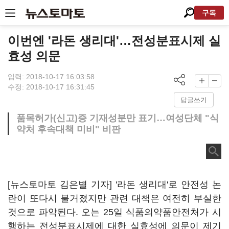
구독
이번엔 '라돈 생리대'…전성분표시제 실
효성 의문
입력: 2018-10-17 16:03:58
수정: 2018-10-17 16:31:45
답글쓰기
품목허가(신고)증 기재성분만 표기…여성단체 "식
약처 후속대책 미비" 비판
[뉴스토마토 김은별 기자] '라돈 생리대'로 안전성 논
란이 또다시 불거졌지만 관련 대책은 여전히 부실한
것으로 파악된다. 오는 25일 식품의약품안전처가 시
행하는 전성분표시제에 대한 실효성에 의문이 제기