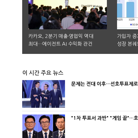
카카오, 2분기 매출·영업익 역대
가입자 증가
최대…에이전트 AI 수익화 관건
성장 본궤
이 시간 주요 뉴스
문제는 전대 이후…선호투표제로 
"1차 투표서 과반" "게임 끝"…