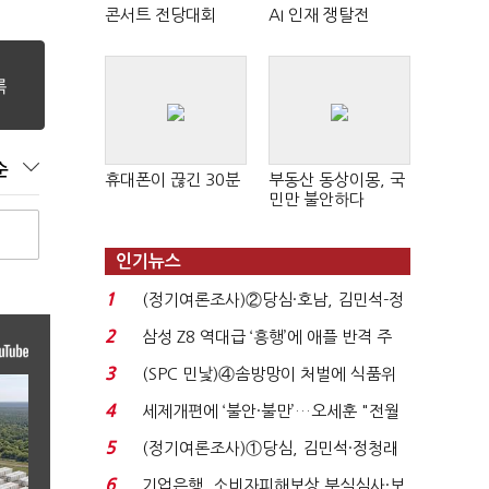
콘서트 전당대회
AI 인재 쟁탈전
순
휴대폰이 끊긴 30분
부동산 동상이몽, 국
민만 불안하다
인기뉴스
1
(정기여론조사)②당심·호남, 김민석-정
청래 '초접전'...
2
삼성 Z8 역대급 ‘흥행’에 애플 반격 주
목…9월 ‘폴...
3
(SPC 민낯)④솜방망이 처벌에 식품위
생법 위반 반복...
4
세제개편에 ‘불안·불만’…오세훈 "전월
세 구하기 더 ...
5
(정기여론조사)①당심, 김민석·정청래
'초접전'…대통령 ...
6
기업은행, 소비자피해보상 부실심사·보