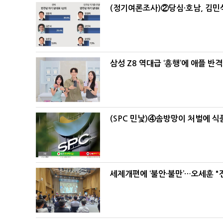
(정기여론조사)②당심·호남, 김민석
삼성 Z8 역대급 ‘흥행’에 애플 반격
(SPC 민낯)④솜방망이 처벌에 
세제개편에 ‘불안·불만’…오세훈 "