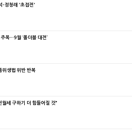
-정청래 '초접전'
 주목…9월 ‘폴더블 대전’
식품위생법 위반 반복
전월세 구하기 더 힘들어질 것"