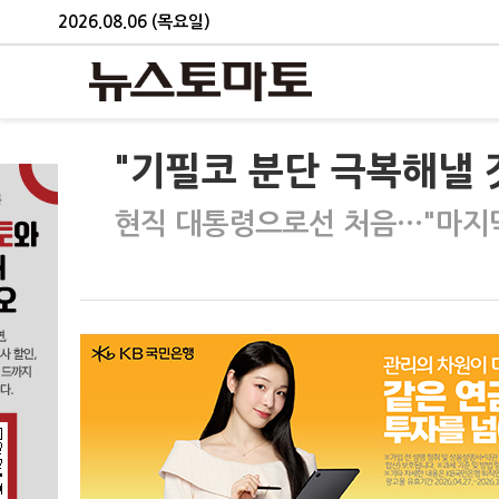
2026.08.06 (목요일)
"기필코 분단 극복해낼 
현직 대통령으로선 처음…"마지