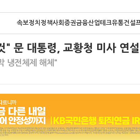
속보
정치
정책
사회
증권
금융
산업
테크
유통
건설
것" 문 대통령, 교황청 미사 연설
막 냉전체제 해체"