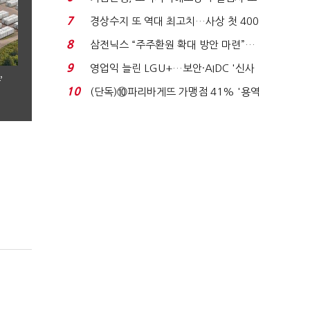
이스피싱 공시 ...
7
경상수지 또 역대 최고치…사상 첫 400
억달러에 '3% 성...
8
삼전닉스 “주주환원 확대 방안 마련”…
로이터에 성명...
9
영업익 늘린 LGU+…보안·AIDC '신사
’
업 드라이브'...
10
(단독)⑩파리바게뜨 가맹점 41% '용역
제빵기사 없어'…고...