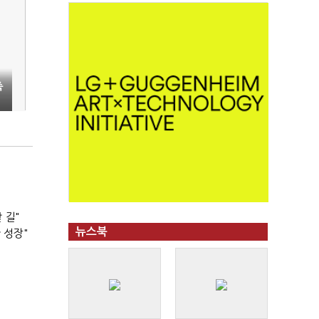
축
"
 길"
뉴스북
 성장"