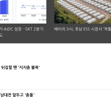
·AIDC 성장…SKT 2분기
배터리 3사, 호남 ESS 시장서 ‘격돌
도
뒤집힐 땐 '지지층 불복'
호남대전 앞두고 '충돌'