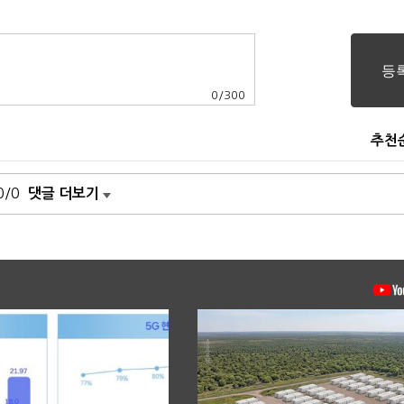
0
/
300
추천
0/0
댓글 더보기