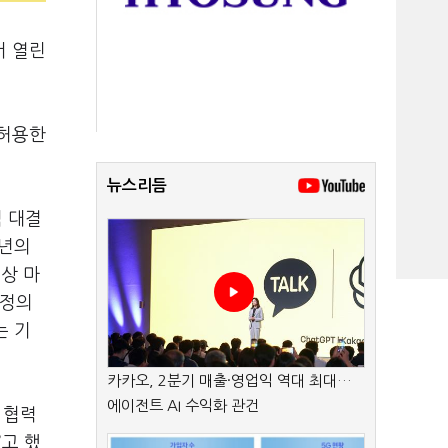
서 열린
 허용한
뉴스리듬
적 대결
0년의
구상 마
 정의
는 기
카카오, 2분기 매출·영업익 역대 최대…
에이전트 AI 수익화 관건
 협력
”고 했